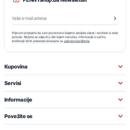
Prijavom pristajete da vam povremeno šaljemo akcijske cijene i novitete iz naše
ponude. Možete se odjaviti u bilo kojem trenutku. Informacije o načinu
korištenja ličnih podataka dostupne su
uslovima korištenja
.
Kupovina
Servisi
Informacije
Povežite se