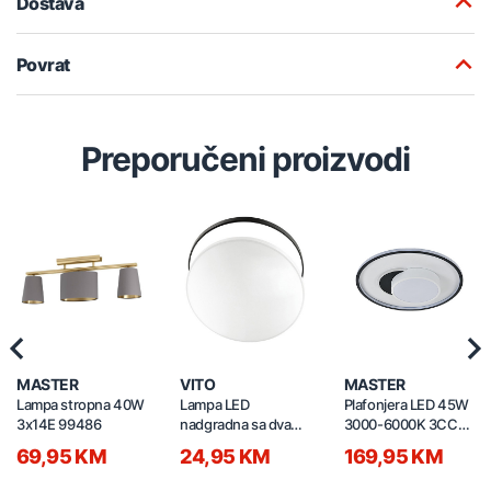
Dostava
Povrat
Preporučeni proizvodi
Previous
Nex
MASTER
VITO
MASTER
Lampa stropna 40W
Lampa LED
Plafonjera LED 45W
3x14E 99486
nadgradna sa dva
3000-6000K 3CCT
obruča 24W 3xCCT
s daljinskim
69,95 KM
24,95 KM
169,95 KM
SATURN 2027021
500x500x120mm
C230501601-500Y