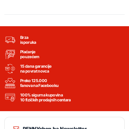
Brza
isporuka
Plaćanje
pouzećem
15 dana garancije
na povrat novca
Preko 125.000
fanova na Facebooku
100% sigurna kupovina
10 fizičkih prodajnih centara
PENNYshop.ba Newsletter