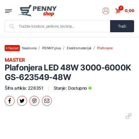
0
0,00
Traži
Naslovna
PENNY plus
Elektromaterijal
Plafonjere
Nazad
MASTER
Plafonjera LED 48W 3000-6000K
GS-623549-48W
Šifra artikla: 228351
Stanje:
Dostupno