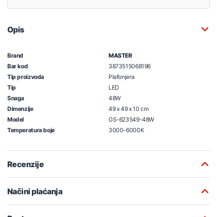
Opis
Brand
MASTER
Bar kod
3873515068196
Tip proizvoda
Plafonjera
Tip
LED
Snaga
48W
Dimenzije
49 x 49 x 10 cm
Model
GS-623549-48W
Temperatura boje
3000-6000K
Recenzije
Načini plaćanja