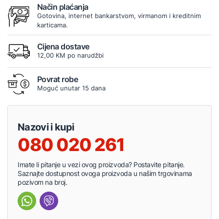
Način plaćanja
Gotovina, internet bankarstvom, virmanom i kreditnim
karticama.
Cijena dostave
12,00 KM po narudžbi
Povrat robe
Moguć unutar 15 dana
Nazovi i kupi
080 020 261
Imate li pitanje u vezi ovog proizvoda? Postavite pitanje.
Saznajte dostupnost ovoga proizvoda u našim trgovinama
pozivom na broj.