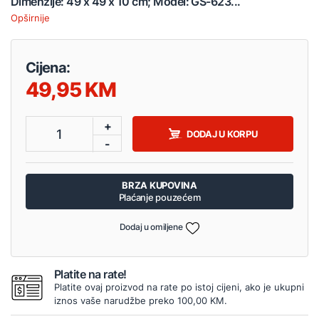
Dimenzije: 49 x 49 x 10 cm; Model: GS-623...
Opširnije
Cijena:
49,95
+
1
DODAJ U KORPU
-
BRZA KUPOVINA
Plaćanje pouzećem
Dodaj u omiljene
Platite na rate!
Platite ovaj proizvod na rate po istoj cijeni, ako je ukupni
iznos vaše narudžbe preko 100,00 KM.