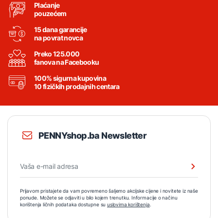
Plaćanje
pouzećem
15 dana garancije
na povrat novca
Preko 125.000
fanova na Facebooku
100% sigurna kupovina
10 fizičkih prodajnih centara
PENNYshop.ba Newsletter
Prijavom pristajete da vam povremeno šaljemo akcijske cijene i novitete iz naše
ponude. Možete se odjaviti u bilo kojem trenutku. Informacije o načinu
korištenja ličnih podataka dostupne su
uslovima korištenja
.