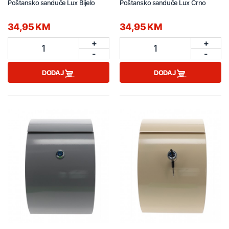
Poštansko sanduče Lux Bijelo
Poštansko sanduče Lux Crno
34,95 KM
34,95 KM
+
+
1
1
-
-
DODAJ
DODAJ