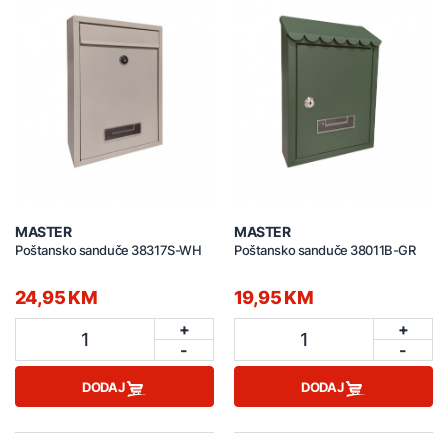
MASTER
MASTER
Poštansko sanduče 38317S-WH
Poštansko sanduče 38011B-GR
24,95 KM
19,95 KM
+
+
1
1
-
-
DODAJ
DODAJ