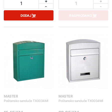
+
+
1
1
-
-
DODAJ
RASPRODANO
MASTER
MASTER
Poštansko sanduče TX0034MI
Poštansko sanduče TX0034MI