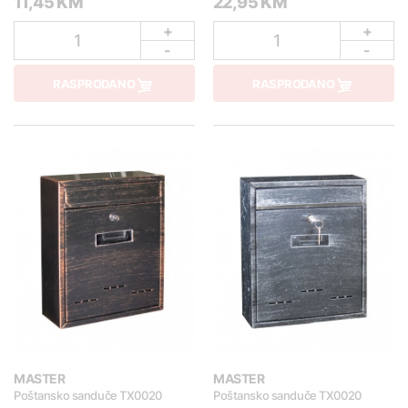
11,45 KM
22,95 KM
+
+
1
1
-
-
RASPRODANO
RASPRODANO
MASTER
MASTER
Poštansko sanduče TX0020
Poštansko sanduče TX0020