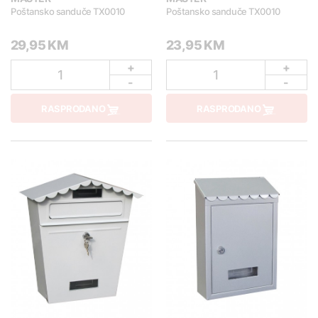
Poštansko sanduče TX0010
Poštansko sanduče TX0010
29,95 KM
23,95 KM
+
+
1
1
-
-
RASPRODANO
RASPRODANO