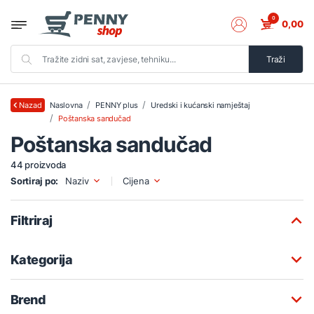
0
0,00
Traži
Naslovna
PENNY plus
Uredski i kućanski namještaj
Nazad
Poštanska sandučad
Poštanska sandučad
44 proizvoda
Sortiraj po:
Naziv
Cijena
Filtriraj
Kategorija
Brend