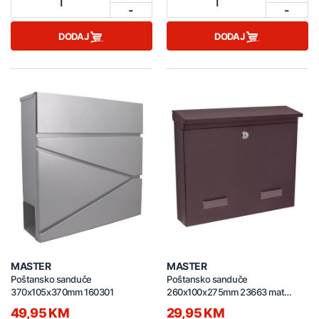
1
1
-
-
DODAJ
DODAJ
MASTER
MASTER
Poštansko sanduče
Poštansko sanduče
370x105x370mm 160301
260x100x275mm 23663 mat
smeđi
49,95 KM
29,95 KM