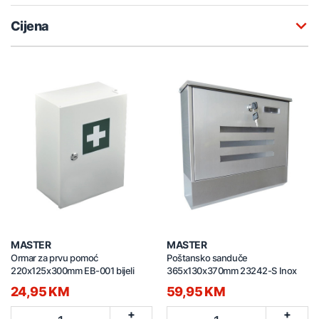
Cijena
MASTER
MASTER
Ormar za prvu pomoć
Poštansko sanduče
220x125x300mm EB-001 bijeli
365x130x370mm 23242-S Inox
24,95 KM
59,95 KM
+
+