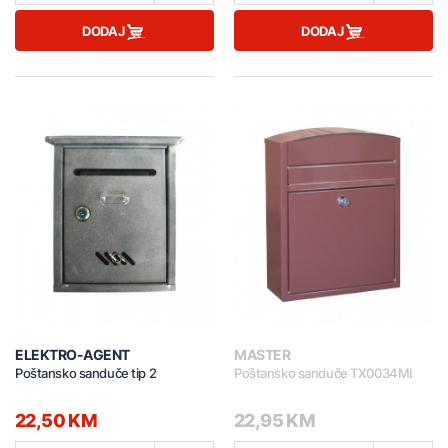
DODAJ
DODAJ
ELEKTRO-AGENT
MASTER
Poštansko sanduče tip 2
Poštansko sanduče TX0034MI
22,50 KM
22,95 KM