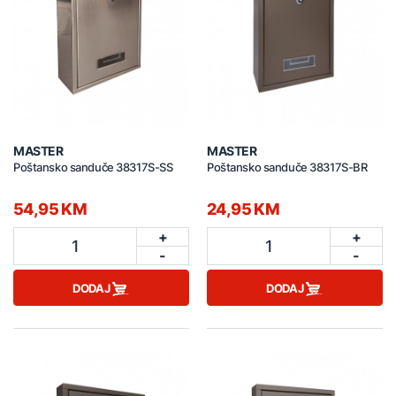
MASTER
MASTER
Poštansko sanduče 38317S-SS
Poštansko sanduče 38317S-BR
54,95 KM
24,95 KM
+
+
1
1
-
-
DODAJ
DODAJ