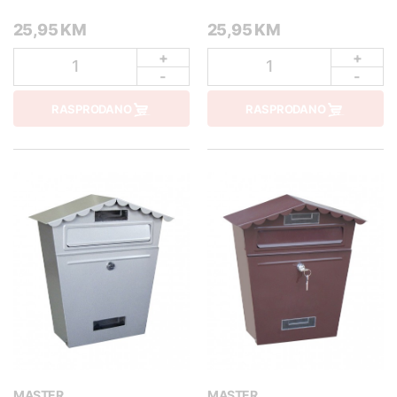
25,95 KM
25,95 KM
+
+
1
1
-
-
RASPRODANO
RASPRODANO
MASTER
MASTER