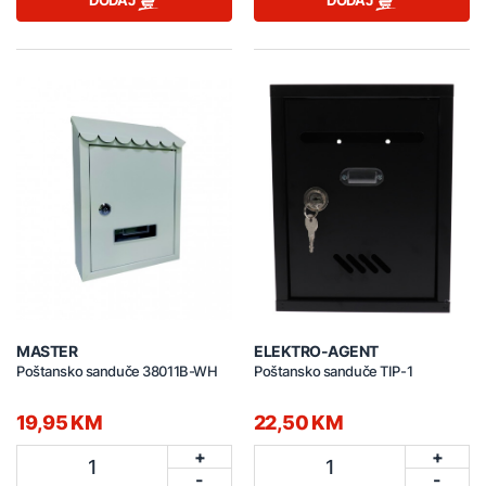
DODAJ
DODAJ
MASTER
ELEKTRO-AGENT
Poštansko sanduče 38011B-WH
Poštansko sanduče TIP-1
19,95 KM
22,50 KM
+
+
1
1
-
-