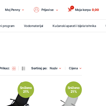
0
Moj Penny
Prijavi se
Moja korpa
0,00
ni program
Vodomaterijal
Kućanski aparati i bijela tehnika
Prikaz:
Sortiraj po:
Naziv
Cijena
Sniženo
Sniženo
21%
21%