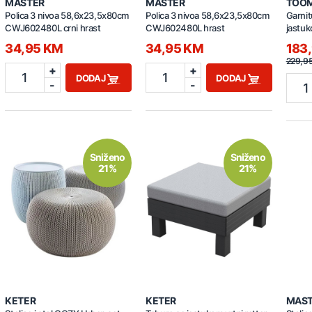
MASTER
MASTER
TOO
Polica 3 nivoa 58,6x23,5x80cm
Polica 3 nivoa 58,6x23,5x80cm
Garnit
CWJ602480L crni hrast
CWJ602480L hrast
jastu
3500 
34,95 KM
34,95 KM
183
229,9
+
+
1
1
DODAJ
DODAJ
-
-
1
Sniženo
Sniženo
21%
21%
KETER
KETER
MAS