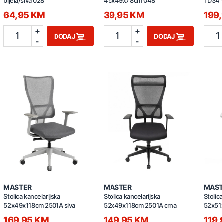
bijela/siva 028
45x49x78cm 048
TD34 
64,95 KM
39,95 KM
199
+
+
1
1
1
DODAJ
DODAJ
-
-
MASTER
MASTER
MAS
Stolica kancelarijska
Stolica kancelarijska
Stolic
52x49x118cm 2501A siva
52x49x118cm 2501A crna
52x51
169,95 KM
149,95 KM
119