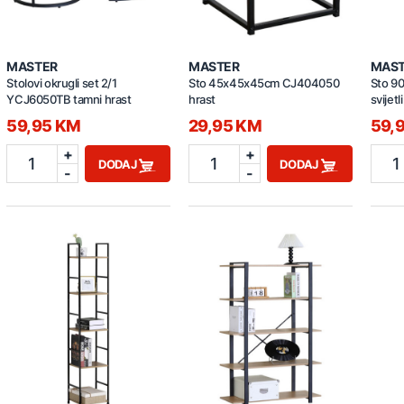
MASTER
MASTER
MAS
Stolovi okrugli set 2/1
Sto 45x45x45cm CJ404050
Sto 9
YCJ6050TB tamni hrast
hrast
svijetl
59,95 KM
29,95 KM
59,
+
+
1
1
1
DODAJ
DODAJ
-
-