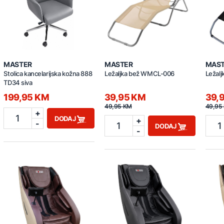
MASTER
MASTER
MAS
Stolica kancelarijska kožna 888
Ležaljka bež WMCL-006
Ležal
TD34 siva
199,95 KM
39,95 KM
39,
49,95 KM
49,95
+
1
DODAJ
+
-
1
1
DODAJ
-