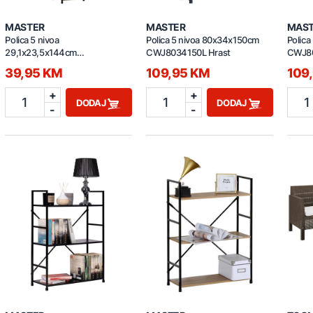
MASTER
MASTER
MAS
Polica 5 nivoa
Polica 5 nivoa 80x34x150cm
Polic
29,1x23,5x144cm
CWJ8034150L Hrast
CWJ80
CWJ3024144L hrast
39,95 KM
109,95 KM
109
+
+
1
1
1
DODAJ
DODAJ
-
-