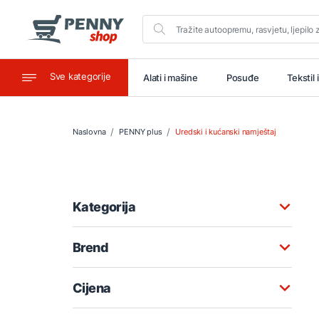
Sve kategorije
aštitu
Ugostiteljstvo
Alati i mašine
Posuđe
Tekstil 
Naslovna
PENNY plus
Uredski i kućanski namještaj
Kategorija
Brend
Cijena