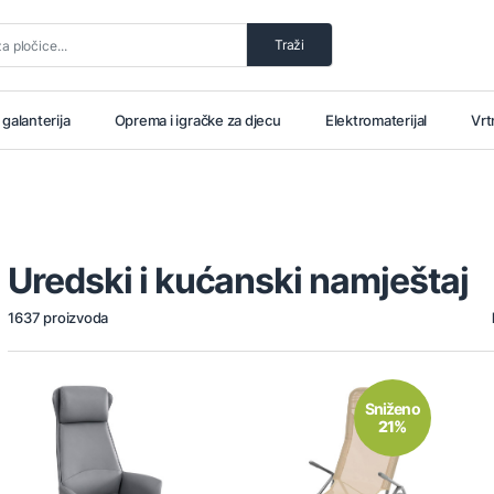
Traži
i galanterija
Oprema i igračke za djecu
Elektromaterijal
Vrt
Uredski i kućanski namještaj
1637 proizvoda
Sniženo
21%