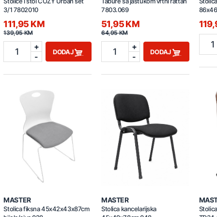
Stolice i stol COZY Urban set
Tabure sa jastukom vrtni rattan
Stolic
3/1 7802010
7803.069
86x46
111,95 KM
51,95 KM
119
139,95 KM
64,95 KM
1
+
+
1
1
DODAJ
DODAJ
-
-
MASTER
MASTER
MAS
Stolica fiksna 45x42x43x87cm
Stolica kancelarijska
Stolic