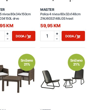
TER
MASTER
a 5 nivoa 80x34x150cm
Polica 4 nivoa 60x32x148cm
34150L drvo
ZWJ6032148LGS hrast
,95 KM
59,95 KM
+
+
1
DODAJ
DODAJ
-
-
Sniženo
Sniženo
21%
21%