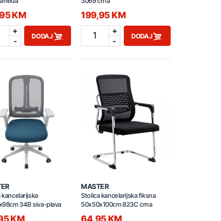
smeđa
3069 crna
,95 KM
199,95 KM
+
+
1
DODAJ
DODAJ
-
-
TER
MASTER
a kancelarijska
Stolica kancelarijska fiksna
x98cm 34B siva-plava
50x50x100cm 823C crna
,95 KM
64,95 KM