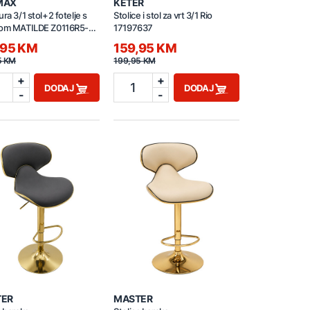
MAX
KETER
ura 3/1 stol+2 fotelje s
Stolice i stol za vrt 3/1 Rio
kom MATILDE Z0116R5-
17197637
smeđa
,95 KM
159,95 KM
5 KM
199,95 KM
+
+
1
DODAJ
DODAJ
-
-
TER
MASTER