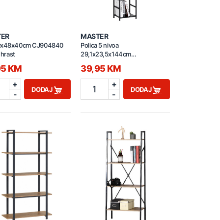
TER
MASTER
0x48x40cm CJ904840
Polica 5 nivoa
i hrast
29,1x23,5x144cm
CWJ3024144L crni hrast
95 KM
39,95 KM
+
+
1
DODAJ
DODAJ
-
-