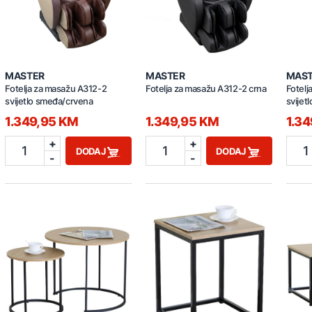
MASTER
MASTER
MAS
Fotelja za masažu A312-2
Fotelja za masažu A312-2 crna
Fotelj
svijetlo smeđa/crvena
svijet
1.349,95 KM
1.349,95 KM
1.3
+
+
1
1
1
DODAJ
DODAJ
-
-