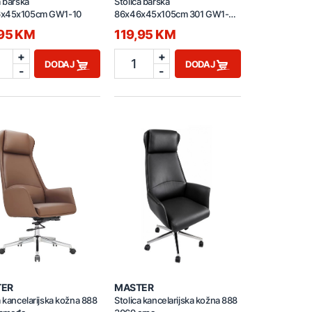
a barska
Stolica barska
x45x105cm GW1-10
86x46x45x105cm 301 GW1-22
zlatna-bež
,95 KM
119,95 KM
+
+
1
DODAJ
DODAJ
-
-
TER
MASTER
a kancelarijska kožna 888
Stolica kancelarijska kožna 888