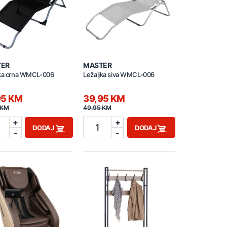
TER
MASTER
jka crna WMCL-006
Ležaljka siva WMCL-006
95 KM
39,95 KM
 KM
49,95 KM
+
+
1
DODAJ
DODAJ
-
-