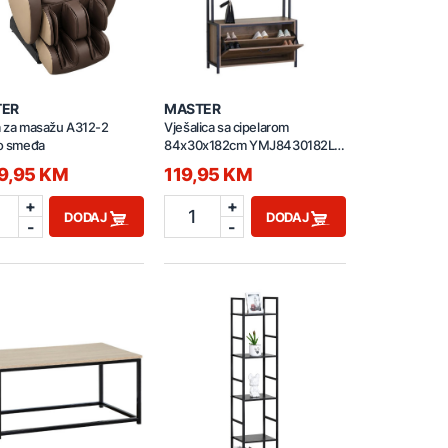
TER
MASTER
a za masažu A312-2
Vješalica sa cipelarom
lo smeđa
84x30x182cm YMJ8430182L
drvo
49,95 KM
119,95 KM
+
+
1
DODAJ
DODAJ
-
-