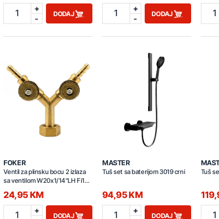
+
+
1
1
1
DODAJ
DODAJ
-
-
FOKER
MASTER
MAS
Ventil za plinsku bocu 2 izlaza
Tuš set sa baterijom 3019 crni
Tuš se
sa ventilom W20x1/14"LH Fi10
08410
24,95 KM
94,95 KM
119
+
+
1
1
1
DODAJ
DODAJ