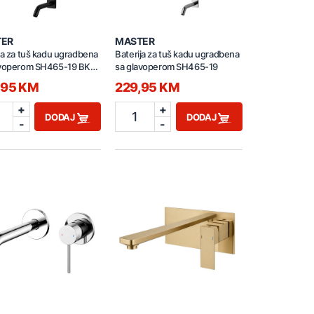
TER
MASTER
ja za tuš kadu ugradbena
Baterija za tuš kadu ugradbena
avoperom SH465-19 BK
sa glavoperom SH465-19
,95 KM
229,95 KM
+
+
1
DODAJ
DODAJ
-
-