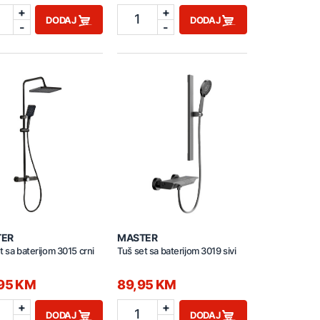
+
+
1
DODAJ
DODAJ
-
-
TER
MASTER
t sa baterijom 3015 crni
Tuš set sa baterijom 3019 sivi
,95 KM
89,95 KM
+
+
1
DODAJ
DODAJ