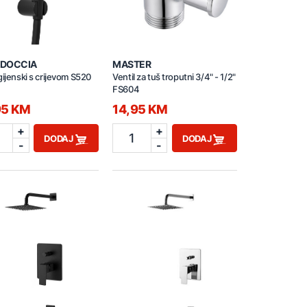
DOCCIA
MASTER
gijenski s crijevom S520
Ventil za tuš troputni 3/4" - 1/2"
FS604
95 KM
14,95 KM
+
+
1
DODAJ
DODAJ
-
-