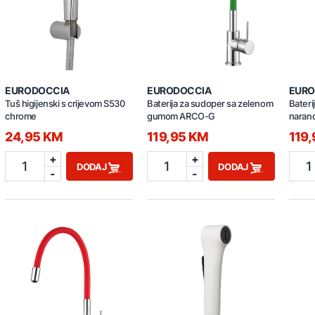
EURODOCCIA
EURODOCCIA
EURO
Tuš higijenski s crijevom S530
Baterija za sudoper sa zelenom
Bateri
chrome
gumom ARCO-G
naran
O
24,95 KM
119,95 KM
119
+
+
1
1
1
DODAJ
DODAJ
-
-