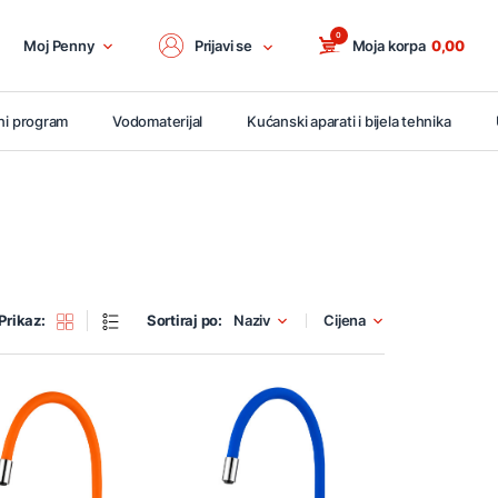
0
Moj Penny
Prijavi se
Moja korpa
0,00
ni program
Vodomaterijal
Kućanski aparati i bijela tehnika
Prikaz:
Sortiraj po:
Naziv
Cijena