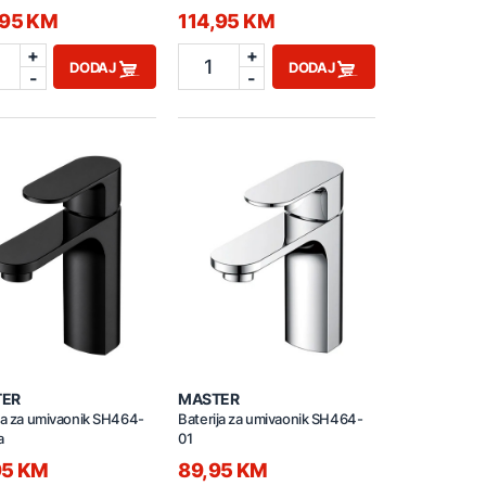
,95 KM
114,95 KM
+
+
1
DODAJ
DODAJ
-
-
TER
MASTER
ja za umivaonik SH464-
Baterija za umivaonik SH464-
a
01
95 KM
89,95 KM