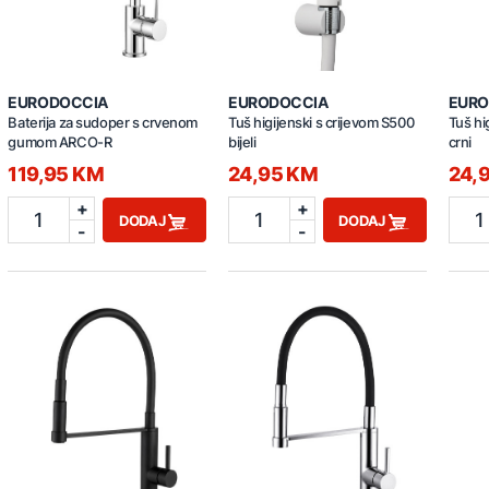
EURODOCCIA
EURODOCCIA
EURO
Baterija za sudoper s crvenom
Tuš higijenski s crijevom S500
Tuš hi
gumom ARCO-R
bijeli
crni
119,95 KM
24,95 KM
24,
+
+
1
1
1
DODAJ
DODAJ
-
-