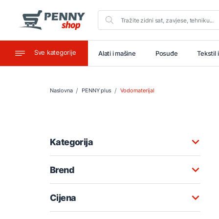
Sve kategorije
aštitu
Ugostiteljstvo
Alati i mašine
Posuđe
Tekstil 
Naslovna
PENNY plus
Vodomaterijal
Kategorija
Brend
Cijena