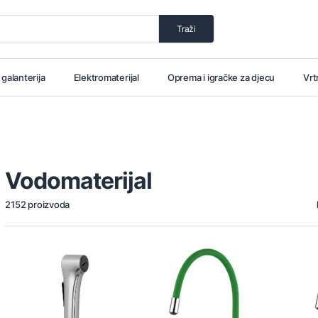
Traži
i galanterija
Elektromaterijal
Oprema i igračke za djecu
Vrt
Vodomaterijal
2152 proizvoda