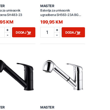
TER
MASTER
ja za umivaonik
Baterija za umivaonik
bena SH483-23
ugradbena SH563-23A BG
brušeno zlatna
,95 KM
199,95 KM
+
+
1
DODAJ
DODAJ
-
-
TER
MASTER