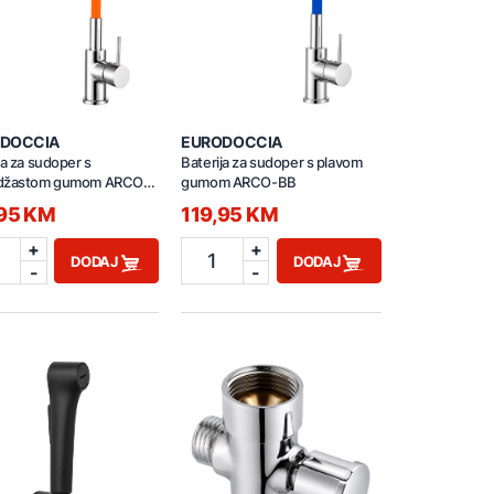
DOCCIA
EURODOCCIA
ja za sudoper s
Baterija za sudoper s plavom
džastom gumom ARCO-
gumom ARCO-BB
,95 KM
119,95 KM
+
+
1
DODAJ
DODAJ
-
-