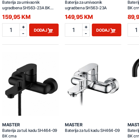
Baterija za umivaonik
Baterija za umivaonik
Bateri
ugradbena SH563-23A BK
ugradbena SH563-23A
BK cr
crna
159,95 KM
149,95 KM
89,
+
+
1
1
1
DODAJ
DODAJ
-
-
MASTER
MASTER
MAS
Baterija za tuš kadu SH464-09
Baterija za tuš kadu SH464-09
Bateri
BK crna
BK cr