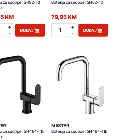
ja za sudoper SH82-13
Baterija za sudoper SH82-13
na
95 KM
79,95 KM
+
+
1
DODAJ
DODAJ
-
-
TER
MASTER
ja za sudoper SH464-11L
Baterija za sudoper SH464-11L
na