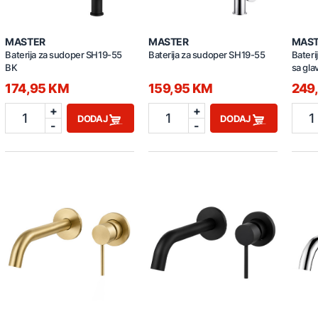
MASTER
MASTER
MAS
Baterija za sudoper SH19-55
Baterija za sudoper SH19-55
Bateri
BK
sa gl
crna
174,95 KM
159,95 KM
249
+
+
1
1
1
DODAJ
DODAJ
-
-