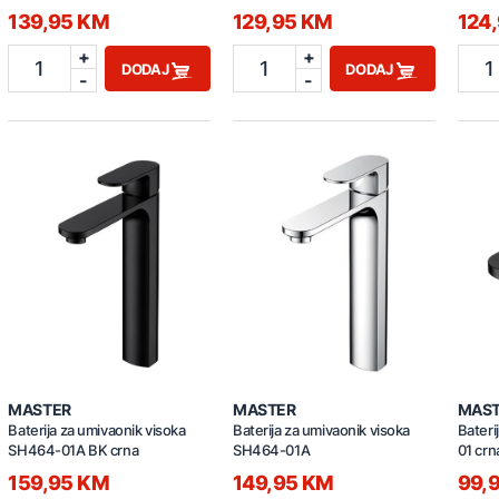
139,95 KM
129,95 KM
124
+
+
1
1
1
DODAJ
DODAJ
-
-
MASTER
MASTER
MAS
Baterija za umivaonik visoka
Baterija za umivaonik visoka
Bateri
SH464-01A BK crna
SH464-01A
01 crn
159,95 KM
149,95 KM
99,