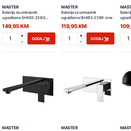
MASTER
MASTER
MAS
Baterija za umivaonik
Baterija za umivaonik
Bateri
ugradbena SH483-23 BG
ugradbena SH483-23 BK crna
ugrad
brušeno zlatna
149,95 KM
119,95 KM
109
+
+
1
1
1
DODAJ
DODAJ
-
-
MASTER
MASTER
MAS