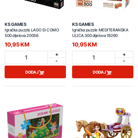
KS GAMES
KS GAMES
Igračka puzzle LAGO SI COMO
Igračka puzzle MEDITERANSKA
500 dijelova 20056
ULICA 300 dijelova 19260
10,95 KM
10,95 KM
+
+
1
1
-
-
DODAJ
DODAJ