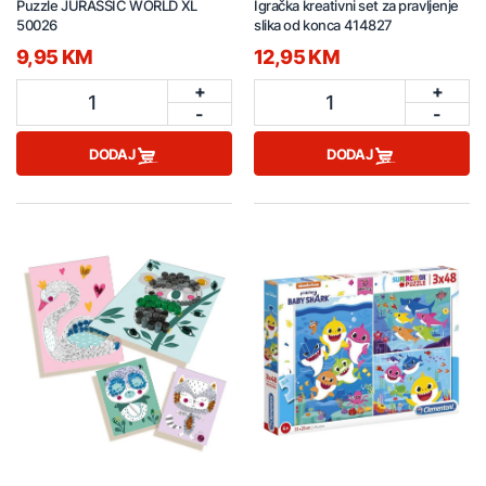
Puzzle JURASSIC WORLD XL
Igračka kreativni set za pravljenje
50026
slika od konca 414827
9,95 KM
12,95 KM
+
+
1
1
-
-
DODAJ
DODAJ