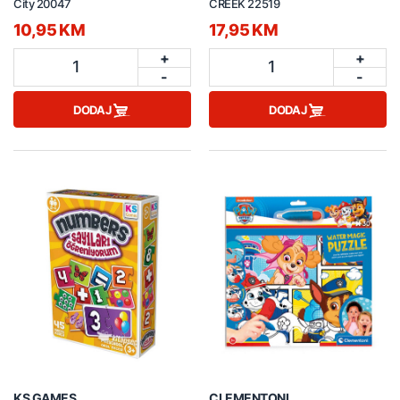
City 20047
CREEK 22519
10,95 KM
17,95 KM
+
+
1
1
-
-
DODAJ
DODAJ
KS GAMES
CLEMENTONI