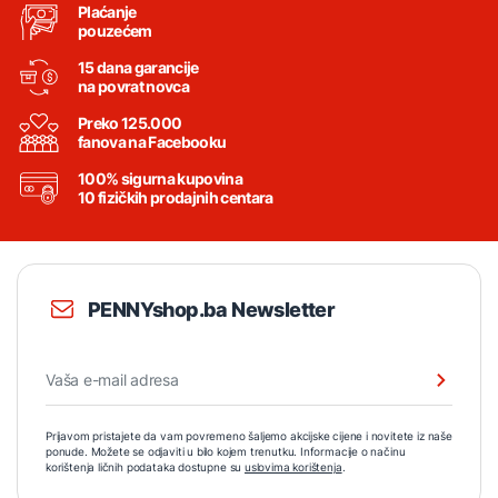
Plaćanje
pouzećem
15 dana garancije
na povrat novca
Preko 125.000
fanova na Facebooku
100% sigurna kupovina
10 fizičkih prodajnih centara
PENNYshop.ba Newsletter
Prijavom pristajete da vam povremeno šaljemo akcijske cijene i novitete iz naše
ponude. Možete se odjaviti u bilo kojem trenutku. Informacije o načinu
korištenja ličnih podataka dostupne su
uslovima korištenja
.