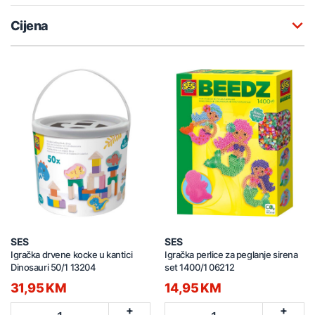
Cijena
SES
SES
Igračka drvene kocke u kantici
Igračka perlice za peglanje sirena
Dinosauri 50/1 13204
set 1400/1 06212
31,95 KM
14,95 KM
+
+