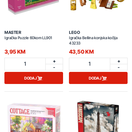
MASTER
LEGO
Igračka Puzzle 60kom LL901
Igračka Bellina konjska kočija
43233
3,95 KM
43,50 KM
+
+
1
1
-
-
DODAJ
DODAJ