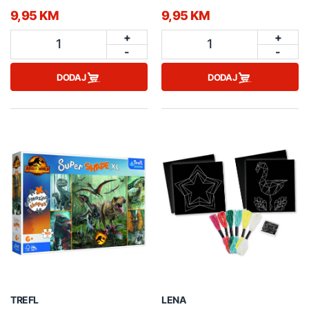
9,95 KM
9,95 KM
+
+
1
1
-
-
DODAJ
DODAJ
TREFL
LENA