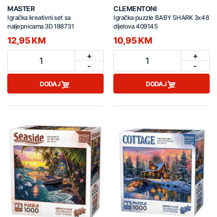
MASTER
CLEMENTONI
Igračka kreativni set sa
Igračka puzzle BABY SHARK 3x48
naljepnicama 3D 188731
dijelova 409145
12,95 KM
10,95 KM
+
+
1
1
-
-
DODAJ
DODAJ