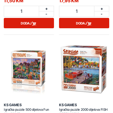
11,50 KM
17,95 KM
+
+
1
1
-
-
DODAJ
DODAJ
KS GAMES
KS GAMES
Igračka puzzle 500 dijelova Fun
Igračka puzzle 2000 dijelova FISH