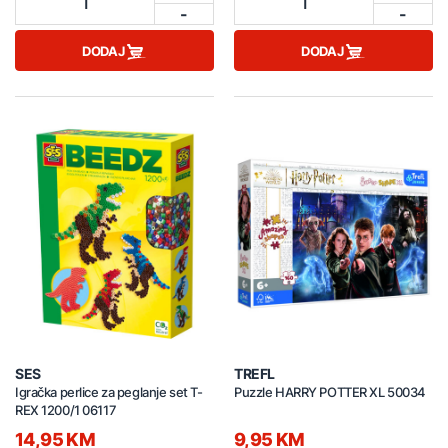
1
1
-
-
DODAJ
DODAJ
SES
TREFL
Igračka perlice za peglanje set T-
Puzzle HARRY POTTER XL 50034
REX 1200/1 06117
14,95 KM
9,95 KM