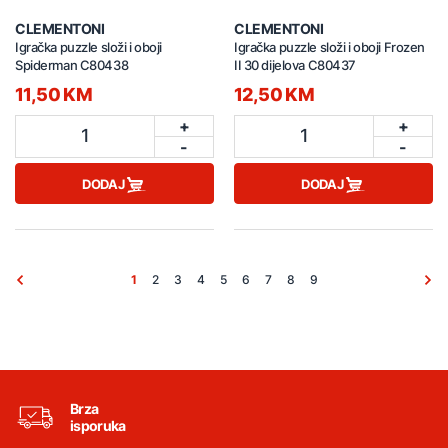
CLEMENTONI
CLEMENTONI
Igračka puzzle složi i oboji
Igračka puzzle složi i oboji Frozen
Spiderman C80438
II 30 dijelova C80437
11,50 KM
12,50 KM
+
+
1
1
-
-
DODAJ
DODAJ
1
2
3
4
5
6
7
8
9
Brza
isporuka