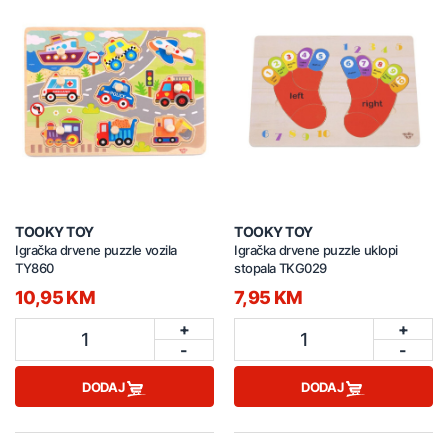
TOOKY TOY
TOOKY TOY
Igračka drvene puzzle vozila
Igračka drvene puzzle uklopi
TY860
stopala TKG029
10,95 KM
7,95 KM
+
+
1
1
-
-
DODAJ
DODAJ