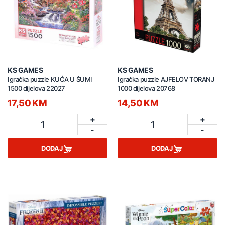
KS GAMES
KS GAMES
Igračka puzzle KUĆA U ŠUMI
Igračka puzzle AJFELOV TORANJ
1500 dijelova 22027
1000 dijelova 20768
17,50 KM
14,50 KM
+
+
1
1
-
-
DODAJ
DODAJ