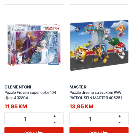
CLEMENTONI
MASTER
Puzzle Frozen super color 104
Puzzle drvene sa zvukom PAW
dijela 402894
PATROL SPIN MASTER 406261
11,95 KM
13,95 KM
+
+
1
1
-
-