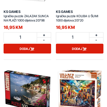
KS GAMES
KS GAMES
Igračka puzzle ZALAZAK SUNCA
Igračka puzzle KOLIBA U ŠUMI
NA PLAŽI 1000 dijelova 20798
1000 dijelova 20720
16,95 KM
16,95 KM
+
+
1
1
-
-
DODAJ
DODAJ