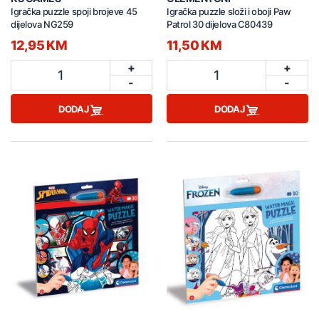
Igračka puzzle spoji brojeve 45
Igračka puzzle složi i oboji Paw
dijelova NG259
Patrol 30 dijelova C80439
12,95 KM
11,50 KM
+
+
1
1
-
-
DODAJ
DODAJ