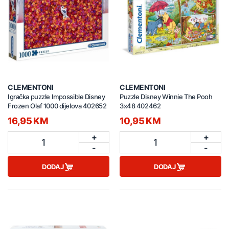
CLEMENTONI
CLEMENTONI
Igračka puzzle Impossible Disney
Puzzle Disney Winnie The Pooh
Frozen Olaf 1000 dijelova 402652
3x48 402462
16,95 KM
10,95 KM
+
+
1
1
-
-
DODAJ
DODAJ