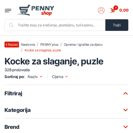
0
0,00
Traži
Naslovna
PENNY plus
Oprema i igračke za djecu
Nazad
Kocke za slaganje, puzle
Kocke za slaganje, puzle
328 proizvoda
Sortiraj po:
Naziv
Cijena
Filtriraj
Kategorija
Brend