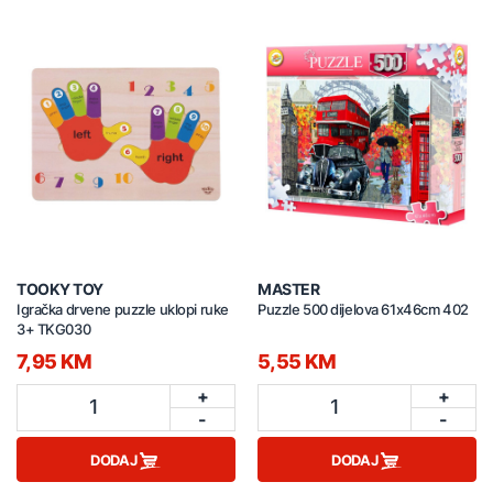
TOOKY TOY
MASTER
Igračka drvene puzzle uklopi ruke
Puzzle 500 dijelova 61x46cm 402
3+ TKG030
7,95 KM
5,55 KM
+
+
1
1
-
-
DODAJ
DODAJ