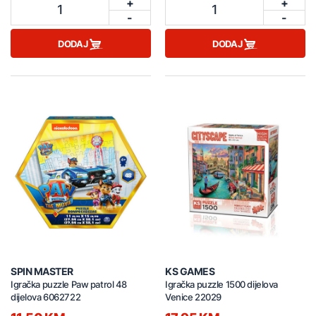
+
+
1
1
-
-
DODAJ
DODAJ
SPIN MASTER
KS GAMES
Igračka puzzle Paw patrol 48
Igračka puzzle 1500 dijelova
dijelova 6062722
Venice 22029