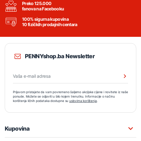
Preko 125.000
fanova na Facebooku
100% sigurna kupovina
10 fizičkih prodajnih centara
PENNYshop.ba Newsletter
Prijavom pristajete da vam povremeno šaljemo akcijske cijene i novitete iz naše
ponude. Možete se odjaviti u bilo kojem trenutku. Informacije o načinu
korištenja ličnih podataka dostupne su
uslovima korištenja
.
Kupovina