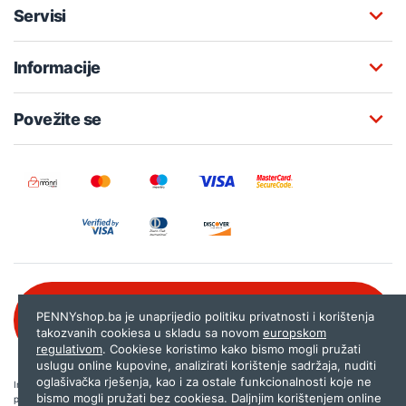
Servisi
Informacije
Povežite se
Besplatna korisnička podrška:
PENNYshop.ba je unaprijedio politiku privatnosti i korištenja
080 020 261
takozvanih cookiesa u skladu sa novom
europskom
regulativom
. Cookiese koristimo kako bismo mogli pružati
uslugu online kupovine, analizirati korištenje sadržaja, nuditi
oglašivačka rješenja, kao i za ostale funkcionalnosti koje ne
Internet trgovina PENNYshop.ba nastoji objavljivati samo provjerene i pravilne
bismo mogli pružati bez cookiesa. Daljnjim korištenjem online
podatke. Ako na našoj stranici otkrijete neistinite, odnosno neadekvatne informacije,