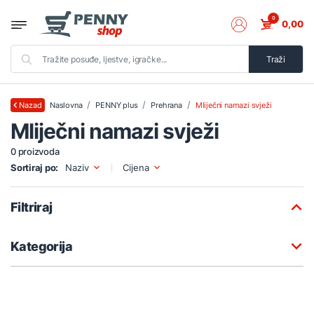
0
0,00
Traži
Naslovna
PENNY plus
Prehrana
Mliječni namazi svježi
Nazad
Mliječni namazi svježi
0 proizvoda
Sortiraj po:
Naziv
Cijena
Filtriraj
Kategorija