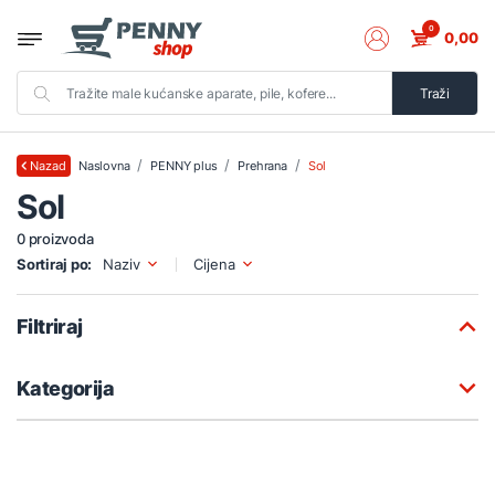
0
0,00
Traži
Naslovna
PENNY plus
Prehrana
Sol
Nazad
Sol
0 proizvoda
Sortiraj po:
Naziv
Cijena
Filtriraj
Kategorija