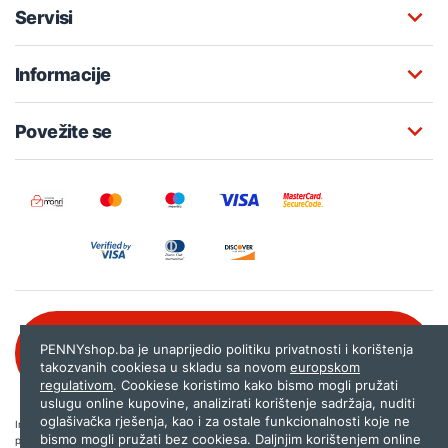
Servisi
Informacije
Povežite se
Besplatna korisnička podrška:
PENNYshop.ba je unaprijedio politiku privatnosti i korištenja
080 020 261
takozvanih cookiesa u skladu sa novom
europskom
regulativom
. Cookiese koristimo kako bismo mogli pružati
uslugu online kupovine, analizirati korištenje sadržaja, nuditi
oglašivačka rješenja, kao i za ostale funkcionalnosti koje ne
Internet trgovina PENNYshop.ba nastoji objavljivati samo provjerene i pravilne
bismo mogli pružati bez cookiesa. Daljnjim korištenjem online
podatke. Ako na našoj stranici otkrijete neistinite, odnosno neadekvatne informacije,