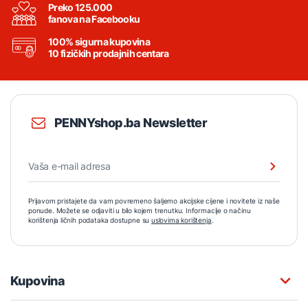
Preko 125.000
fanova na Facebooku
100% sigurna kupovina
10 fizičkih prodajnih centara
PENNYshop.ba Newsletter
Prijavom pristajete da vam povremeno šaljemo akcijske cijene i novitete iz naše
ponude. Možete se odjaviti u bilo kojem trenutku. Informacije o načinu
korištenja ličnih podataka dostupne su
uslovima korištenja
.
Kupovina