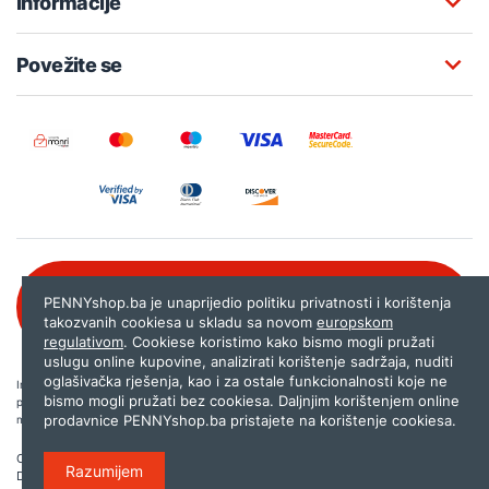
Informacije
Povežite se
Besplatna korisnička podrška:
PENNYshop.ba je unaprijedio politiku privatnosti i korištenja
080 020 261
takozvanih cookiesa u skladu sa novom
europskom
regulativom
. Cookiese koristimo kako bismo mogli pružati
uslugu online kupovine, analizirati korištenje sadržaja, nuditi
oglašivačka rješenja, kao i za ostale funkcionalnosti koje ne
Internet trgovina PENNYshop.ba nastoji objavljivati samo provjerene i pravilne
bismo mogli pružati bez cookiesa. Daljnjim korištenjem online
podatke. Ako na našoj stranici otkrijete neistinite, odnosno neadekvatne informacije,
prodavnice PENNYshop.ba pristajete na korištenje cookiesa.
molimo vas da nam to javite na
shop@pennyplus.com
.
Copyright © 2026.
Penny plus d.o.o. Sarajevo
.
Razumijem
Dizajn i programiranje:
Lampa.ba