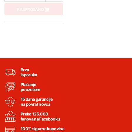
RASPRODANO
Brza
isporuka
Plaćanje
pouzećem
15 dana garancije
na povrat novca
Preko 125.000
fanova na Facebooku
100% sigurna kupovina