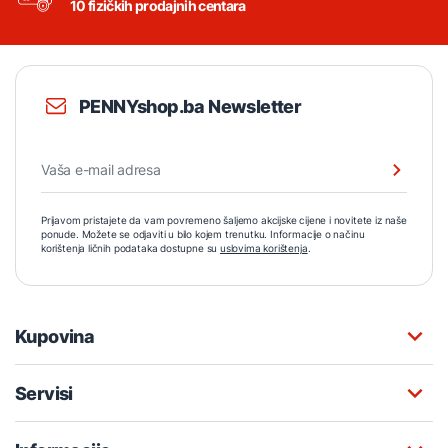
10 fizičkih prodajnih centara
PENNYshop.ba Newsletter
Prijavom pristajete da vam povremeno šaljemo akcijske cijene i novitete iz naše
ponude. Možete se odjaviti u bilo kojem trenutku. Informacije o načinu
korištenja ličnih podataka dostupne su
uslovima korištenja
.
Kupovina
Servisi