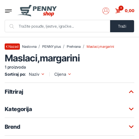
0
0,00
Traži
Naslovna
PENNY plus
Prehrana
Maslaci,margarini
Nazad
Maslaci,margarini
1 proizvoda
Sortiraj po:
Naziv
Cijena
Filtriraj
Kategorija
Brend