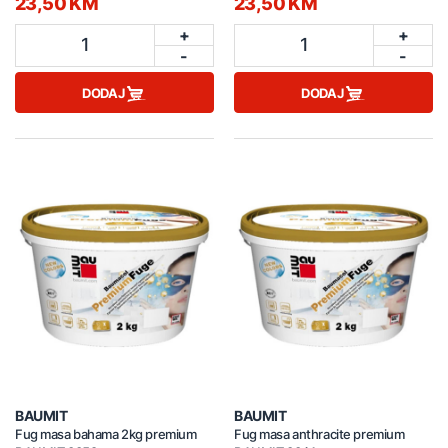
23,50 KM
23,50 KM
+
+
1
1
-
-
DODAJ
DODAJ
BAUMIT
BAUMIT
Fug masa bahama 2kg premium
Fug masa anthracite premium