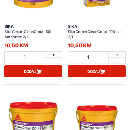
SIKA
SIKA
Sika Ceram CleanGrout-100
Sika Ceram CleanGrout-100 Ice
Anthracite 2/1
2/1
10,50 KM
10,50 KM
+
+
1
1
-
-
DODAJ
DODAJ