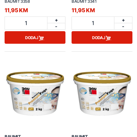
BAUMIT 3358
BAUMIT 3341
11,95 KM
11,95 KM
+
+
1
1
-
-
DODAJ
DODAJ
BAUMIT
BAUMIT