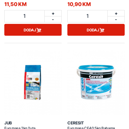
11,50 KM
10,90 KM
+
+
1
1
-
-
DODAJ
DODAJ
JUB
CERESIT
Fug masa 2kg žuta
Fug masa CE40 5kg Bahama