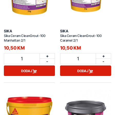
SIKA
SIKA
Sika Ceram CleanGrout-100
Sika Ceram CleanGrout-100
Manhattan 2/1
Caramel 2/1
10,50 KM
10,50 KM
+
+
1
1
-
-
DODAJ
DODAJ