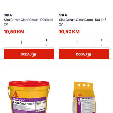
SIKA
SIKA
Sika Ceram CleanGrout-100 Sand
Sika Ceram CleanGrout-100 Bež
2/1
2/1
10,50 KM
10,50 KM
+
+
1
1
-
-
DODAJ
DODAJ