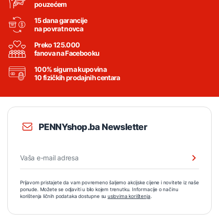
pouzećem
15 dana garancije
na povrat novca
Preko 125.000
fanova na Facebooku
100% sigurna kupovina
10 fizičkih prodajnih centara
PENNYshop.ba Newsletter
Prijavom pristajete da vam povremeno šaljemo akcijske cijene i novitete iz naše
ponude. Možete se odjaviti u bilo kojem trenutku. Informacije o načinu
korištenja ličnih podataka dostupne su
uslovima korištenja
.