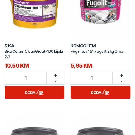
SIKA
KOMOCHEM
Sika Ceram CleanGrout-100 bijela
Fug masa 151 Fugolit 2kg Crna
2/1
10,50 KM
5,95 KM
+
+
1
1
-
-
DODAJ
DODAJ