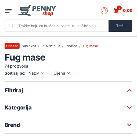
0
0,00
Traži
Naslovna
PENNY plus
Pločice
Fug mase
Nazad
Fug mase
74 proizvoda
Sortiraj po:
Naziv
Cijena
Filtriraj
Kategorija
Brend