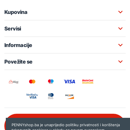
Kupovina
Servisi
Informacije
Povežite se
Besplatna korisnička podrška:
PENNYshop.ba je unaprijedio politiku privatnosti i korištenja
080 020 261