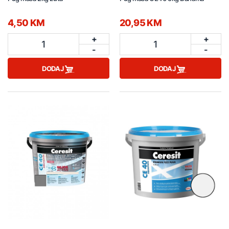
4,50 KM
20,95 KM
+
+
1
1
-
-
DODAJ
DODAJ