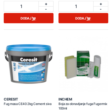
+
+
1
1
-
-
DODAJ
DODAJ
CERESIT
INCHEM
Fug masa CE40 2kg Cement siva
Boja za obnavljanje fuga Fugermix
100ml