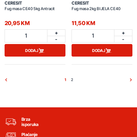
CERESIT
CERESIT
Fug masa CE40 5kg Antracit
Fug masa 2kg BIJELA CE40
20,95 KM
11,50 KM
+
+
1
1
-
-
DODAJ
DODAJ
1
2
Brza
isporuka
Plaćanje