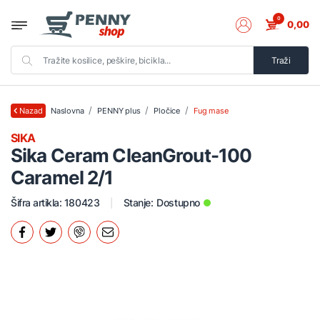
0
0,00
Traži
Naslovna
PENNY plus
Pločice
Fug mase
Nazad
SIKA
Sika Ceram CleanGrout-100
Caramel 2/1
Šifra artikla: 180423
Stanje:
Dostupno