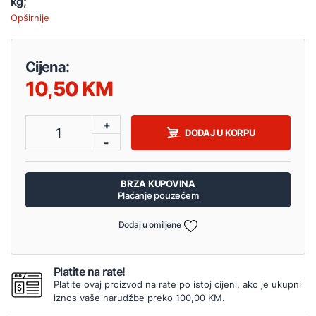
kg;
Opširnije
Cijena:
10,50
+
1
DODAJ U KORPU
-
BRZA KUPOVINA
Plaćanje pouzećem
Dodaj u omiljene
Platite na rate!
Platite ovaj proizvod na rate po istoj cijeni, ako je ukupni
iznos vaše narudžbe preko 100,00 KM.