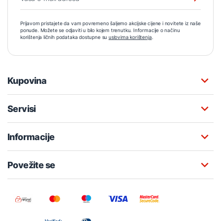
Prijavom pristajete da vam povremeno šaljemo akcijske cijene i novitete iz naše
ponude. Možete se odjaviti u bilo kojem trenutku. Informacije o načinu
korištenja ličnih podataka dostupne su
uslovima korištenja
.
Kupovina
Servisi
Informacije
Povežite se