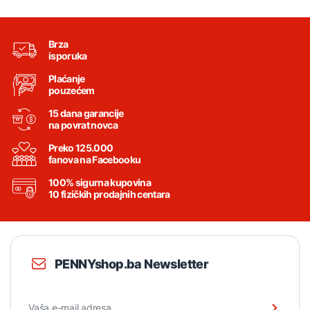
Brza
isporuka
Plaćanje
pouzećem
15 dana garancije
na povrat novca
Preko 125.000
fanova na Facebooku
100% sigurna kupovina
10 fizičkih prodajnih centara
PENNYshop.ba Newsletter