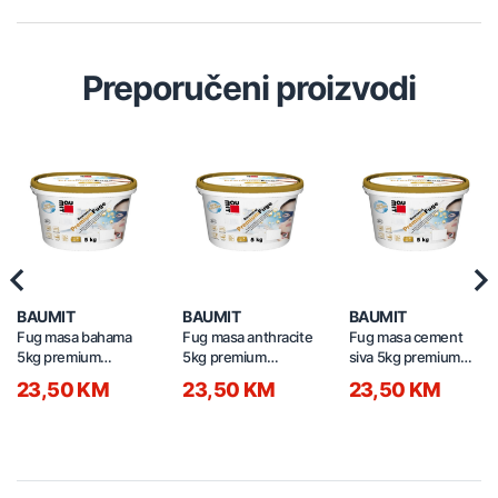
Preporučeni proizvodi
Previous
Nex
BAUMIT
BAUMIT
BAUMIT
Fug masa bahama
Fug masa anthracite
Fug masa cement
5kg premium
5kg premium
siva 5kg premium
BAUMIT 3556
BAUMIT 3617
BAUMIT 3600
23,50 KM
23,50 KM
23,50 KM