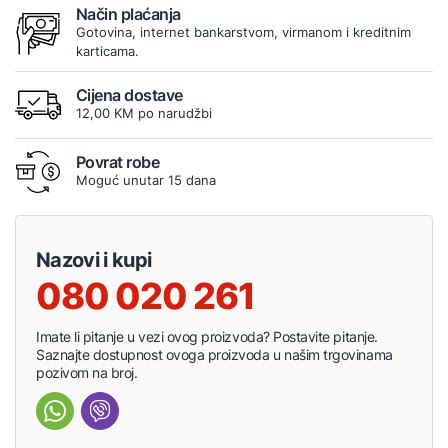
Način plaćanja
Gotovina, internet bankarstvom, virmanom i kreditnim
karticama.
Cijena dostave
12,00 KM po narudžbi
Povrat robe
Moguć unutar 15 dana
Nazovi i kupi
080 020 261
Imate li pitanje u vezi ovog proizvoda? Postavite pitanje.
Saznajte dostupnost ovoga proizvoda u našim trgovinama
pozivom na broj.