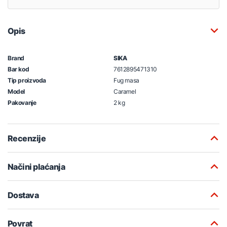
Opis
Brand
SIKA
Bar kod
7612895471310
Tip proizvoda
Fug masa
Model
Caramel
Pakovanje
2 kg
Recenzije
Načini plaćanja
Dostava
Povrat