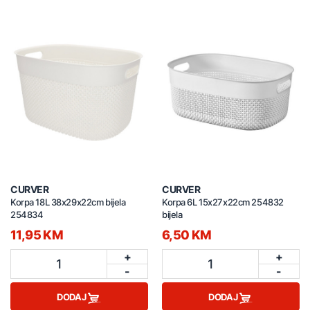
CURVER
CURVER
Korpa 18L 38x29x22cm bijela
Korpa 6L 15x27x22cm 254832
254834
bijela
11,95 KM
6,50 KM
+
+
1
1
-
-
DODAJ
DODAJ