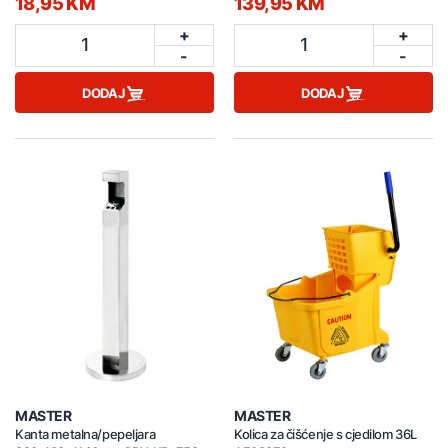
18,95 KM
139,95 KM
+
+
1
1
-
-
DODAJ
DODAJ
MASTER
MASTER
Kanta metalna/pepeljara
Kolica za čišćenje s cjedilom 36L