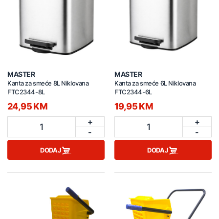
MASTER
MASTER
Kanta za smeće 8L Niklovana
Kanta za smeće 6L Niklovana
FTC2344-8L
FTC2344-6L
24,95 KM
19,95 KM
+
+
1
1
-
-
DODAJ
DODAJ