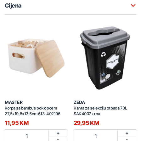
Cijena
MASTER
ZEDA
Korpa sa bambus poklopcem
Kanta za selekciju otpada 70L
27,5x19,5x13,5cm 613-402196
SAK4007 crna
11,95 KM
29,95 KM
+
+
1
1
-
-