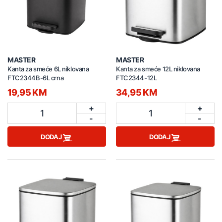
MASTER
MASTER
Kanta za smeće 6L niklovana
Kanta za smeće 12L niklovana
FTC2344B-6L crna
FTC2344-12L
19,95 KM
34,95 KM
+
+
1
1
-
-
DODAJ
DODAJ