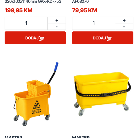
320x100x1140mm GPX-KD-753
AF08070
199,95 KM
79,95 KM
+
+
1
1
-
-
DODAJ
DODAJ
MASTER
MASTER