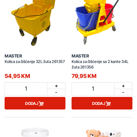
MASTER
MASTER
Kolica za čišćenje 32L žuta 261357
Kolica za čišćenje sa 2 kante 34L
žuta 261356
54,95 KM
79,95 KM
+
+
1
1
-
-
DODAJ
DODAJ