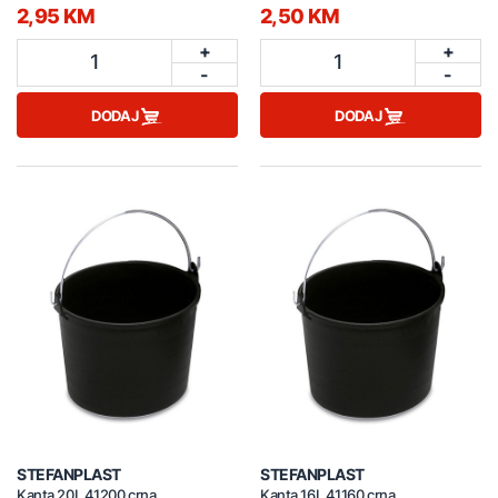
2,95 KM
2,50 KM
+
+
1
1
-
-
DODAJ
DODAJ
STEFANPLAST
STEFANPLAST
Kanta 20L 41200 crna
Kanta 16L 41160 crna