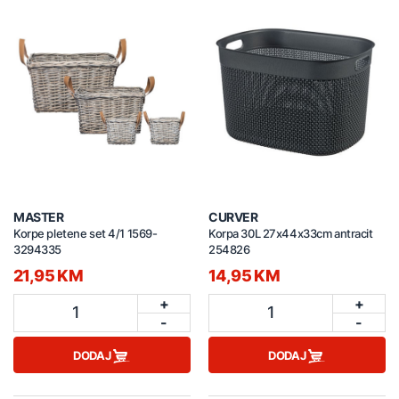
MASTER
CURVER
Korpe pletene set 4/1 1569-
Korpa 30L 27x44x33cm antracit
3294335
254826
21,95 KM
14,95 KM
+
+
1
1
-
-
DODAJ
DODAJ