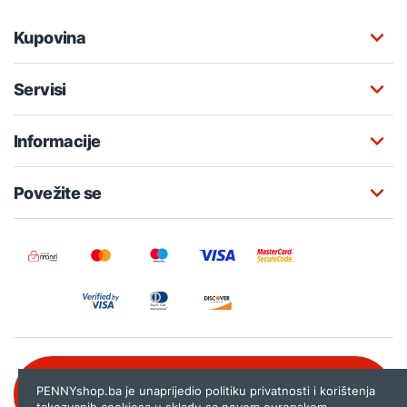
Kupovina
Servisi
Informacije
Povežite se
Besplatna korisnička podrška:
PENNYshop.ba je unaprijedio politiku privatnosti i korištenja
080 020 261