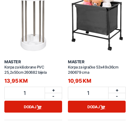
MASTER
MASTER
Korpa za kišobrane PVC
Korpa za igračke 53x49x36cm
25,2x50cm 260682 bijela
260679 crna
13,95 KM
10,95 KM
+
+
1
1
-
-
DODAJ
DODAJ