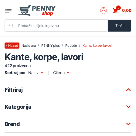
0
0,00
Traži
Naslovna
PENNY plus
Posuđe
Kante, korpe, lavori
Nazad
Kante, korpe, lavori
422 proizvoda
Sortiraj po:
Naziv
Cijena
Filtriraj
Kategorija
Brend