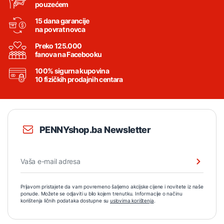
pouzećem
15 dana garancije
na povrat novca
Preko 125.000
fanova na Facebooku
100% sigurna kupovina
10 fizičkih prodajnih centara
PENNYshop.ba Newsletter
Prijavom pristajete da vam povremeno šaljemo akcijske cijene i novitete iz naše
ponude. Možete se odjaviti u bilo kojem trenutku. Informacije o načinu
korištenja ličnih podataka dostupne su
uslovima korištenja
.