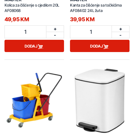
Kolica za čišćenje s cjedilom 20L
Kanta za čišćenje sa točkićima
AF08068
AF08402 24L žuta
49,95 KM
39,95 KM
+
+
1
1
-
-
DODAJ
DODAJ