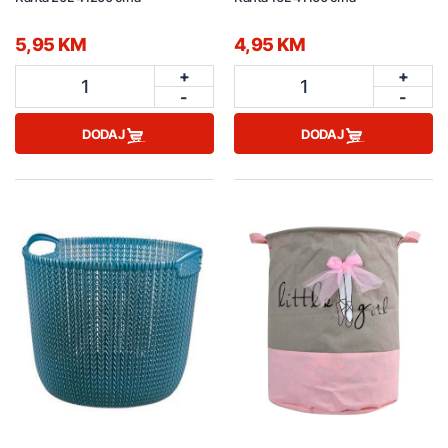
5,95 KM
4,95 KM
+
+
1
1
-
-
DODAJ
DODAJ