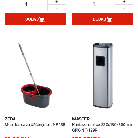
+
+
1
1
-
-
DODAJ
DODAJ
ZEDA
MASTER
Mop i kanta za čišćenje set NP 188
Kanta za smeće 220x180x850mm
GPX-NF-129R