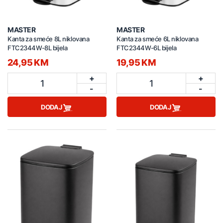
MASTER
MASTER
Kanta za smeće 8L niklovana
Kanta za smeće 6L niklovana
FTC2344W-8L bijela
FTC2344W-6L bijela
24,95 KM
19,95 KM
+
+
1
1
-
-
DODAJ
DODAJ