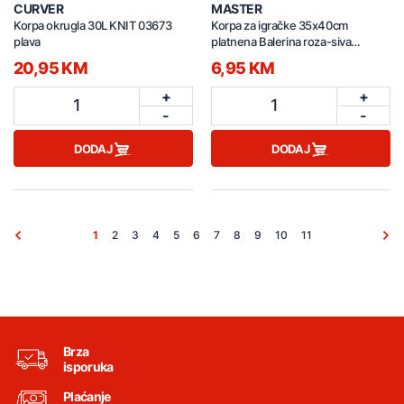
CURVER
MASTER
Korpa okrugla 30L KNIT 03673
Korpa za igračke 35x40cm
plava
platnena Balerina roza-siva
261079
20,95 KM
6,95 KM
+
+
1
1
-
-
DODAJ
DODAJ
1
2
3
4
5
6
7
8
9
10
11
Brza
isporuka
Plaćanje