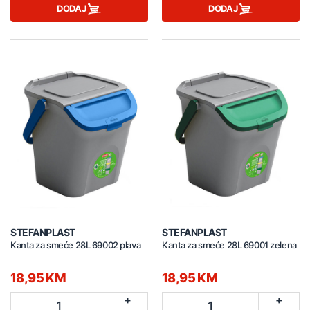
DODAJ
DODAJ
STEFANPLAST
STEFANPLAST
Kanta za smeće 28L 69002 plava
Kanta za smeće 28L 69001 zelena
18,95 KM
18,95 KM
+
+
1
1