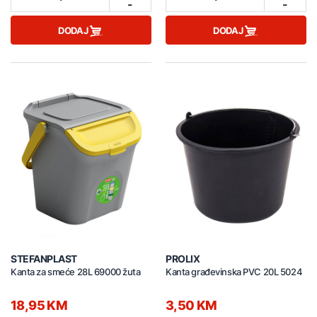
-
-
DODAJ
DODAJ
STEFANPLAST
PROLIX
Kanta za smeće 28L 69000 žuta
Kanta građevinska PVC 20L 5024
18,95 KM
3,50 KM