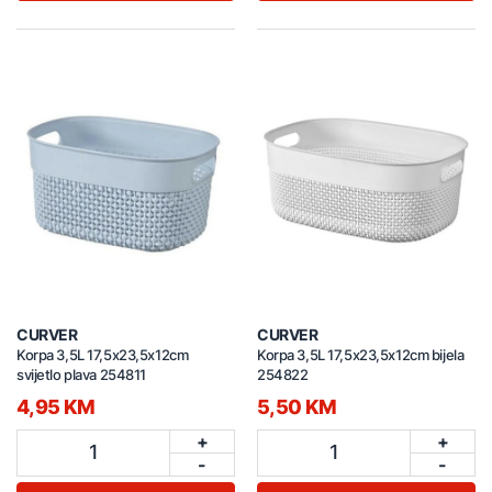
CURVER
CURVER
Korpa 3,5L 17,5x23,5x12cm
Korpa 3,5L 17,5x23,5x12cm bijela
svijetlo plava 254811
254822
4,95 KM
5,50 KM
+
+
1
1
-
-