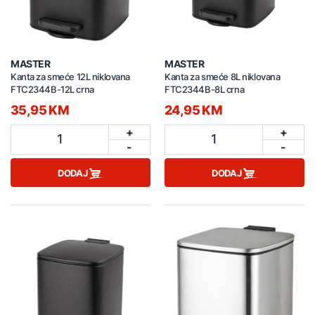
MASTER
MASTER
Kanta za smeće 12L niklovana
Kanta za smeće 8L niklovana
FTC2344B-12L crna
FTC2344B-8L crna
35,95 KM
24,95 KM
+
+
1
1
-
-
DODAJ
DODAJ