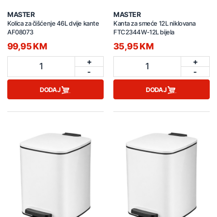
MASTER
MASTER
Kolica za čišćenje 46L dvije kante
Kanta za smeće 12L niklovana
AF08073
FTC2344W-12L bijela
99,95 KM
35,95 KM
+
+
1
1
-
-
DODAJ
DODAJ