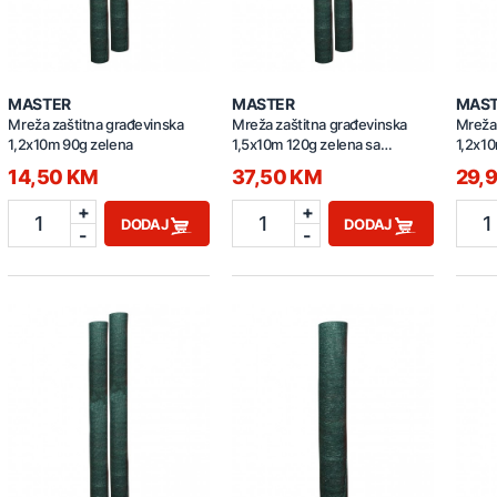
MASTER
MASTER
MAS
Mreža zaštitna građevinska
Mreža zaštitna građevinska
Mreža 
1,2x10m 90g zelena
1,5x10m 120g zelena sa
1,2x10
zakačkama
zakač
14,50 KM
37,50 KM
29,
+
+
1
1
1
DODAJ
DODAJ
-
-