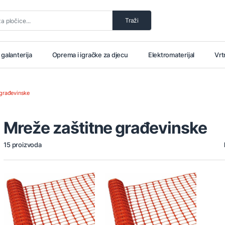
Traži
i galanterija
Oprema i igračke za djecu
Elektromaterijal
Vrt
 građevinske
Mreže zaštitne građevinske
15 proizvoda