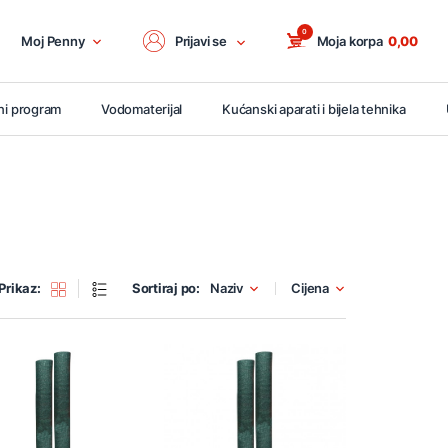
0
Moj Penny
Prijavi se
Moja korpa
0,00
ni program
Vodomaterijal
Kućanski aparati i bijela tehnika
Prikaz:
Sortiraj po:
Naziv
Cijena