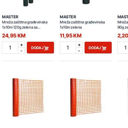
MASTER
MASTER
MAS
Mreža zaštitna građevinska
Mreža zaštitna građevinska
Mreža 
1x10m 120g zelena sa
1x10m zelena
90g z
zakačkama
24,95 KM
11,95 KM
2,2
+
+
1
1
1
DODAJ
DODAJ
-
-