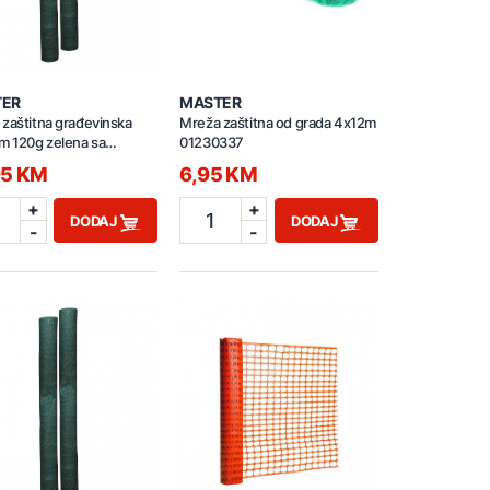
TER
MASTER
zaštitna građevinska
Mreža zaštitna od grada 4x12m
m 120g zelena sa
01230337
kama
95 KM
6,95 KM
+
+
1
DODAJ
DODAJ
-
-