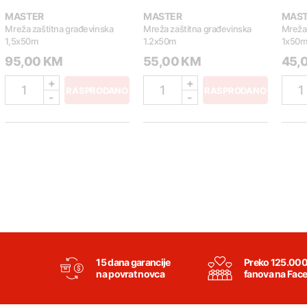
MASTER
MASTER
MAS
Mreža zaštitna građevinska
Mreža zaštitna građevinska
Mreža 
1,5x50m
1.2x50m
1x50
95,00 KM
55,00 KM
45,
+
+
1
1
1
RASPRODANO
RASPRODANO
-
-
15 dana garancije
Preko 125.00
na povrat novca
fanova na Fac