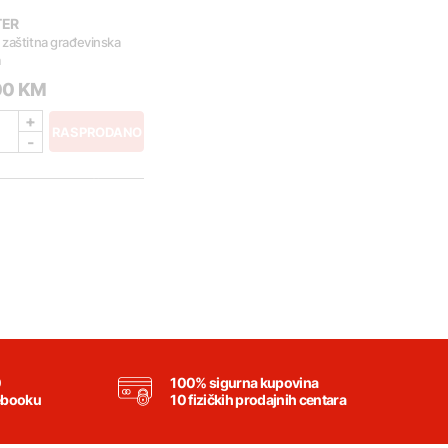
TER
zaštitna građevinska
m
00 KM
+
RASPRODANO
-
0
100% sigurna kupovina
ebooku
10 fizičkih prodajnih centara