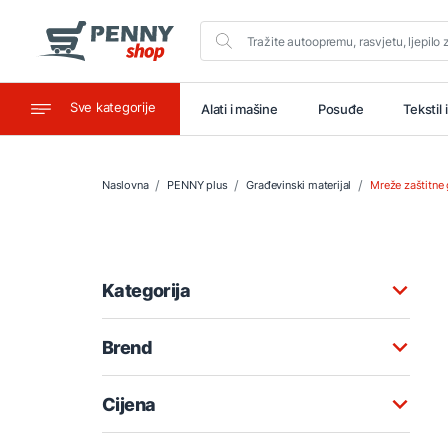
Sve kategorije
aštitu
Ugostiteljstvo
Alati i mašine
Posuđe
Tekstil 
Naslovna
PENNY plus
Građevinski materijal
Mreže zaštitne
Kategorija
Brend
Cijena