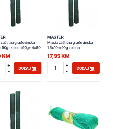
TER
MASTER
zaštitna građevinska
Mreža zaštitna građevinska
 90gr zelena 90gr-4x50
1,5x10m 90g zelena
0 KM
17,95 KM
+
+
1
DODAJ
DODAJ
-
-