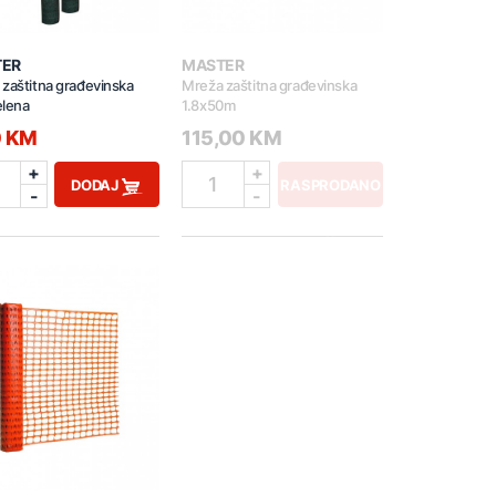
TER
MASTER
zaštitna građevinska
Mreža zaštitna građevinska
elena
1.8x50m
0 KM
115,00 KM
+
+
1
DODAJ
RASPRODANO
-
-