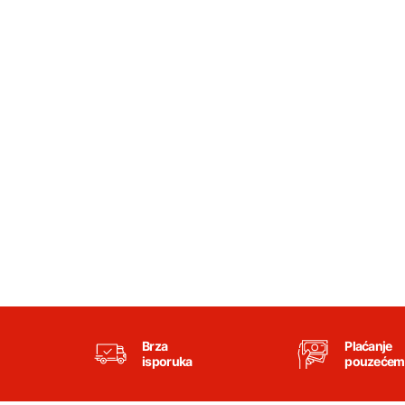
Brza
Plaćanje
isporuka
pouzećem