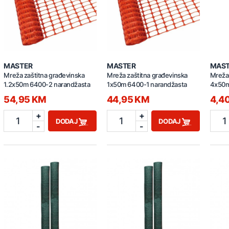
MASTER
MASTER
MAS
Mreža zaštitna građevinska
Mreža zaštitna građevinska
Mreža 
1.2x50m 6400-2 narandžasta
1x50m 6400-1 narandžasta
4x50m
54,95 KM
44,95 KM
4,4
+
+
1
1
1
DODAJ
DODAJ
-
-