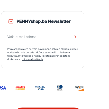
PENNYshop.ba Newsletter
Prijavom pristajete da vam povremeno šaljemo akcijske cijene i
novitete iz naše ponude. Možete se odjaviti u bilo kojem
trenutku. Informacije o načinu korištenja ličnih podataka
dostupne su
uslovima korištenja
.