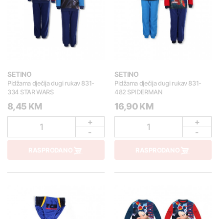
SETINO
SETINO
Pidžama dječija dugi rukav 831-
Pidžama dječija dugi rukav 831-
334 STAR WARS
482 SPIDERMAN
8,45 KM
16,90 KM
+
+
1
1
-
-
RASPRODANO
RASPRODANO