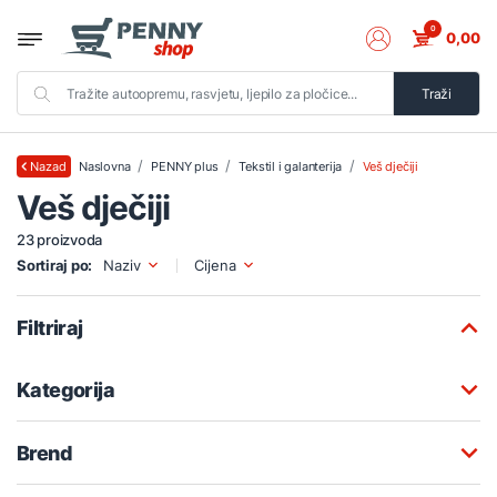
0
0,00
Traži
Naslovna
PENNY plus
Tekstil i galanterija
Veš dječiji
Nazad
Veš dječiji
23 proizvoda
Sortiraj po:
Naziv
Cijena
Filtriraj
Kategorija
Brend