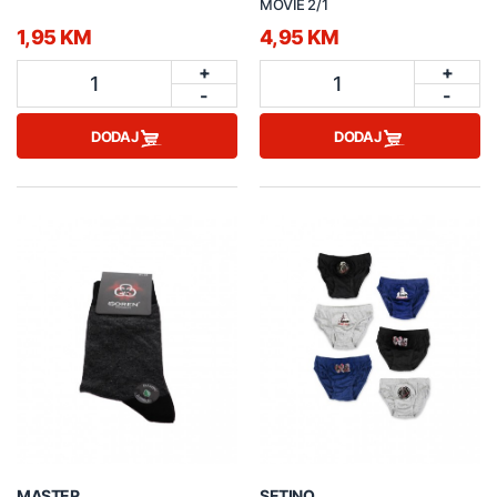
MOVIE 2/1
1,95 KM
4,95 KM
+
+
1
1
-
-
DODAJ
DODAJ
MASTER
SETINO