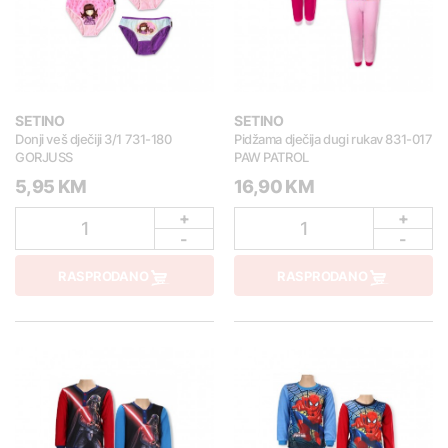
SETINO
SETINO
Donji veš dječiji 3/1 731-180
Pidžama dječija dugi rukav 831-017
GORJUSS
PAW PATROL
5,95 KM
16,90 KM
+
+
1
1
-
-
RASPRODANO
RASPRODANO