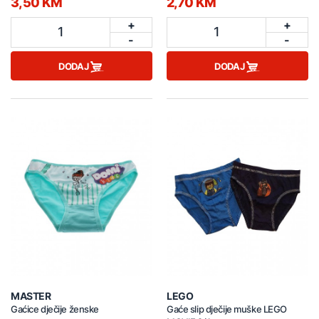
3,50 KM
2,70 KM
+
+
1
1
-
-
DODAJ
DODAJ
MASTER
LEGO
Gaćice dječije ženske
Gaće slip dječije muške LEGO