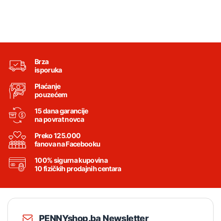
Brza
isporuka
Plaćanje
pouzećem
15 dana garancije
na povrat novca
Preko 125.000
fanova na Facebooku
100% sigurna kupovina
10 fizičkih prodajnih centara
PENNYshop.ba Newsletter