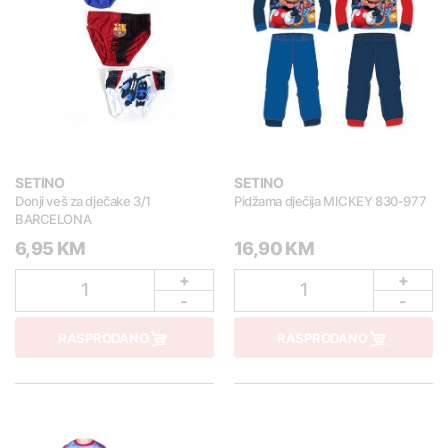
SETINO
SETINO
Donji veš za dječake 3/1
Pidžama dječija MICKEY 830-977
BARCELONA
6,95 KM
16,90 KM
+
+
1
1
-
-
RASPRODANO
RASPRODANO