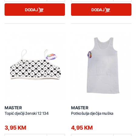
DODAJ
DODAJ
MASTER
MASTER
Topić dječiji ženski 12 134
Potkošulja dječija muška
3,95 KM
4,95 KM