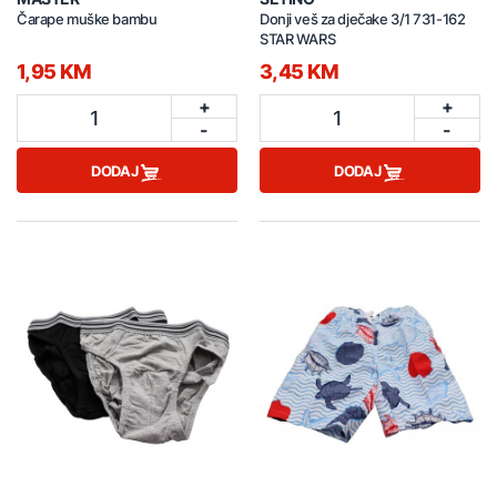
Čarape muške bambu
Donji veš za dječake 3/1 731-162
STAR WARS
1,95 KM
3,45 KM
+
+
1
1
-
-
DODAJ
DODAJ