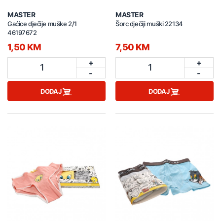
MASTER
MASTER
Gaćice dječije muške 2/1
Šorc dječiji muški 22134
46197672
1,50 KM
7,50 KM
+
+
1
1
-
-
DODAJ
DODAJ