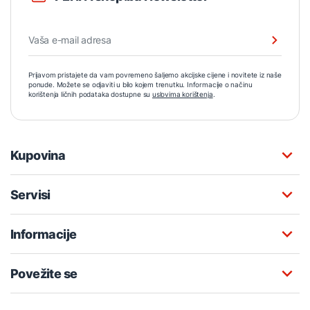
Prijavom pristajete da vam povremeno šaljemo akcijske cijene i novitete iz naše
ponude. Možete se odjaviti u bilo kojem trenutku. Informacije o načinu
korištenja ličnih podataka dostupne su
uslovima korištenja
.
Kupovina
Servisi
Informacije
Povežite se