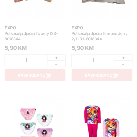
EXPO
EXPO
Potkošulja dječija Tweety 133-
Potkošulja dječija Tom and Jerry
8018344
2/1 133-8018344
5,90 KM
5,90 KM
+
+
1
1
-
-
RASPRODANO
RASPRODANO