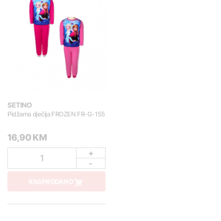
SETINO
Pidžama dječija FROZEN FR-G-155
16,90 KM
+
1
-
RASPRODANO