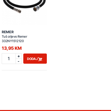
REMER
Tuš crijevo Remer
332NY1512120
13,95 KM
+
1
DODAJ
-