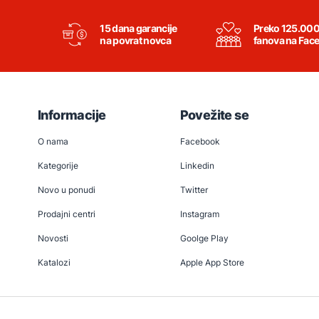
15 dana garancije
Preko 125.00
na povrat novca
fanova na Fac
Informacije
Povežite se
O nama
Facebook
Kategorije
Linkedin
Novo u ponudi
Twitter
Prodajni centri
Instagram
Novosti
Goolge Play
Katalozi
Apple App Store