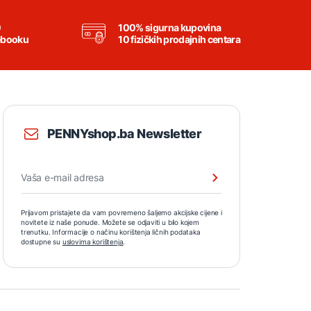
0
100% sigurna kupovina
ebooku
10 fizičkih prodajnih centara
PENNYshop.ba Newsletter
Prijavom pristajete da vam povremeno šaljemo akcijske cijene i
novitete iz naše ponude. Možete se odjaviti u bilo kojem
trenutku. Informacije o načinu korištenja ličnih podataka
dostupne su
uslovima korištenja
.