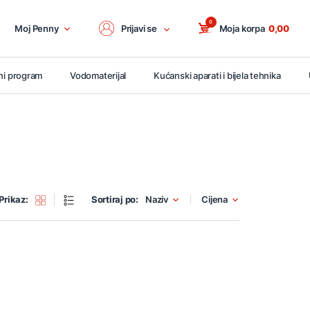
0
Moj Penny
Prijavi se
Moja korpa
0,00
ni program
Vodomaterijal
Kućanski aparati i bijela tehnika
Prikaz:
Sortiraj po:
Naziv
Cijena