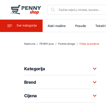
Sve kategorije
aštitu
Ugostiteljstvo
Alati i mašine
Posuđe
Tekstil 
Naslovna
PENNY plus
Podne obloge
Folije za podove
Kategorija
Brend
Cijena