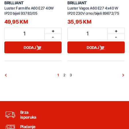
BRILLIANT
BRILLIANT
Luster Farm life A60 E27 40W
Luster Vagos A60 E27 4x40 W
IP20 bijeli 93783/05
IP20 230V crno/bijeli 89672/75
49,95 KM
35,95 KM
+
+
1
1
-
-
DODAJ
DODAJ
1
2
3
Brza
isporuka
Plaćanje