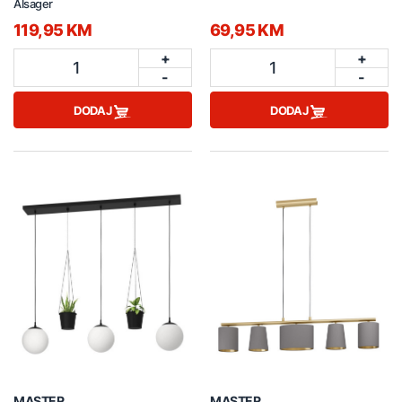
Alsager
119,95 KM
69,95 KM
+
+
1
1
-
-
DODAJ
DODAJ
MASTER
MASTER