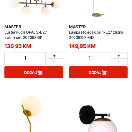
MASTER
MASTER
Luster kugla OPAL 5xE27
Lampa stojeća opal 1xE27 zlatna
zlatni+crni 202363-5P
202362LF-GD
139,95 KM
149,95 KM
+
+
1
1
-
-
DODAJ
DODAJ