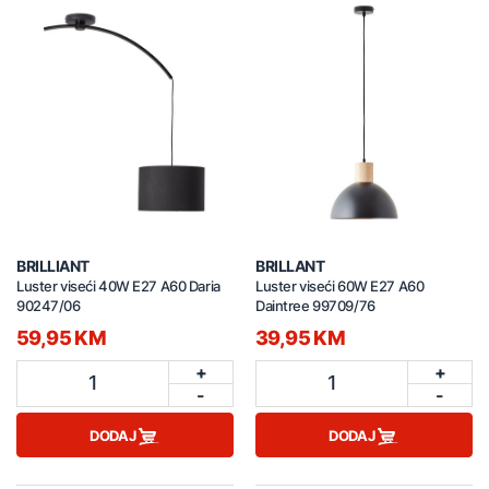
BRILLIANT
BRILLANT
Luster viseći 40W E27 A60 Daria
Luster viseći 60W E27 A60
90247/06
Daintree 99709/76
59,95 KM
39,95 KM
+
+
1
1
-
-
DODAJ
DODAJ