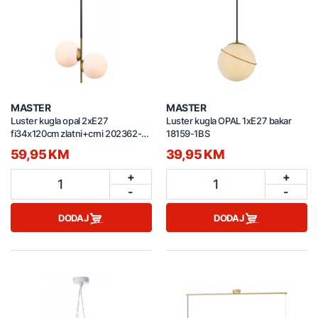
MASTER
MASTER
Luster kugla opal 2xE27
Luster kugla OPAL 1xE27 bakar
fi34x120cm zlatni+crni 202362-
18159-1BS
2P
59,95 KM
39,95 KM
+
+
1
1
-
-
DODAJ
DODAJ