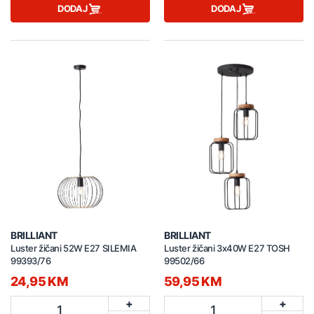
DODAJ
DODAJ
BRILLIANT
BRILLIANT
Luster žičani 52W E27 SILEMIA
Luster žičani 3x40W E27 TOSH
99393/76
99502/66
24,95 KM
59,95 KM
+
+
1
1