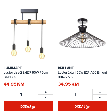
LUMIMART
BRILLANT
Luster viseći 3xE27 60W 75cm
Luster žičani 52W E27 A60 Elmont
BKL1392
99477/76
44,95 KM
34,95 KM
+
+
1
1
-
-
DODAJ
DODAJ