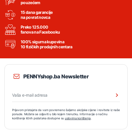
pouzećem
15 dana garancije
na povrat novca
Preko 125.000
fanova na Facebooku
100% sigurna kupovina
10 fizičkih prodajnih centara
PENNYshop.ba Newsletter
Prijavom pristajete da vam povremeno šaljemo akcijske cijene i novitete iz naše
ponude. Možete se odjaviti u bilo kojem trenutku. Informacije o načinu
korištenja ličnih podataka dostupne su
uslovima korištenja
.