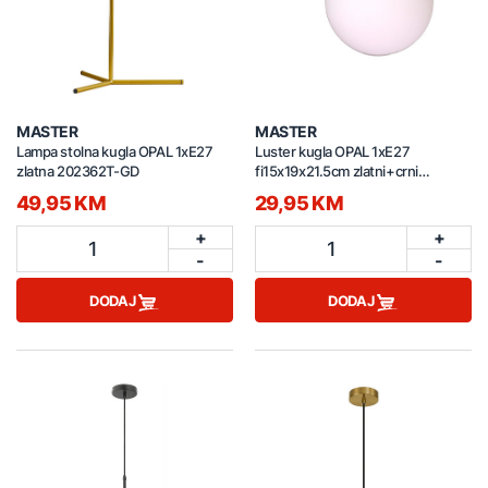
MASTER
MASTER
Lampa stolna kugla OPAL 1xE27
Luster kugla OPAL 1xE27
zlatna 202362T-GD
fi15x19x21.5cm zlatni+crni
202363W
49,95 KM
29,95 KM
+
+
1
1
-
-
DODAJ
DODAJ