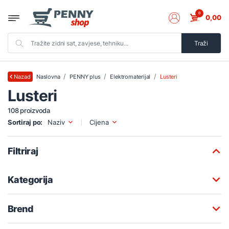
0
0,00
Traži
Naslovna
PENNY plus
Elektromaterijal
Lusteri
Nazad
Lusteri
108 proizvoda
Sortiraj po:
Naziv
Cijena
Filtriraj
Kategorija
Brend