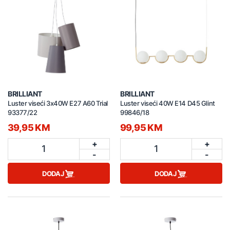
BRILLIANT
BRILLIANT
Luster viseći 3x40W E27 A60 Trial
Luster viseći 40W E14 D45 Glint
93377/22
99846/18
39,95 KM
99,95 KM
+
+
1
1
-
-
DODAJ
DODAJ