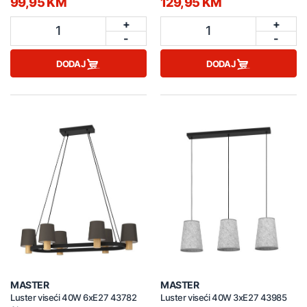
99,95 KM
129,95 KM
+
+
1
1
-
-
DODAJ
DODAJ
MASTER
MASTER
Luster viseći 40W 6xE27 43782
Luster viseći 40W 3xE27 43985