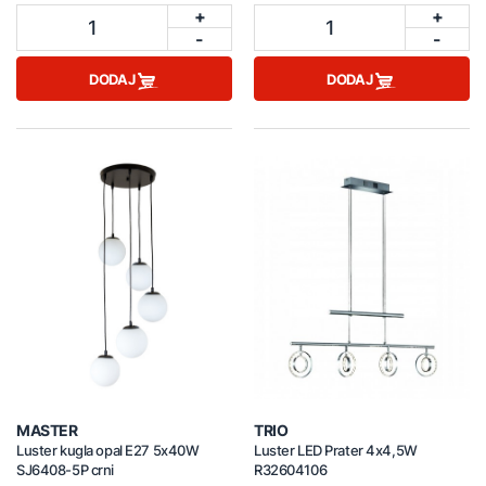
+
+
1
1
-
-
DODAJ
DODAJ
MASTER
TRIO
Luster kugla opal E27 5x40W
Luster LED Prater 4x4,5W
SJ6408-5P crni
R32604106