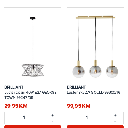
BRILLIANT
BRILLIANT
Luster žičani 40W E27 GEORGE
Luster 3x52W GOULD 99600/16
TOWN 99247/06
29,95 KM
99,95 KM
+
+
1
1
-
-