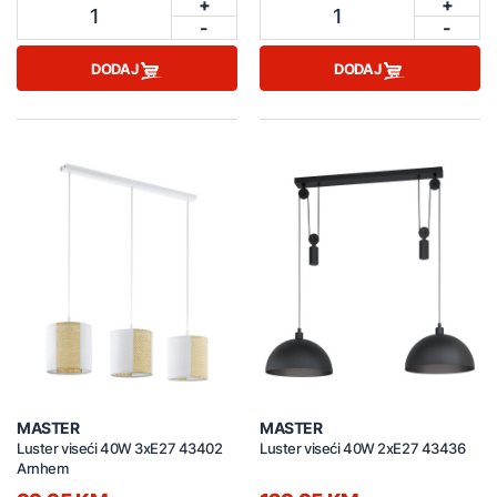
+
+
1
1
-
-
DODAJ
DODAJ
MASTER
MASTER
Luster viseći 40W 3xE27 43402
Luster viseći 40W 2xE27 43436
Arnhem