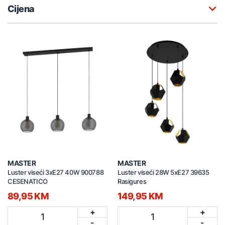
Cijena
MASTER
MASTER
Luster viseći 3xE27 40W 900788
Luster viseći 28W 5xE27 39635
CESENATICO
Rasigures
89,95 KM
149,95 KM
+
+
1
1
-
-