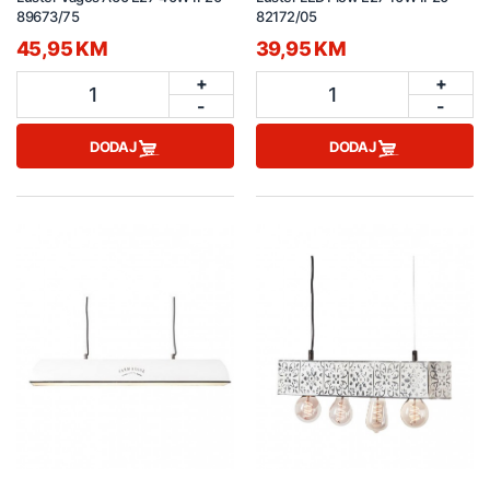
89673/75
82172/05
45,95 KM
39,95 KM
+
+
1
1
-
-
DODAJ
DODAJ