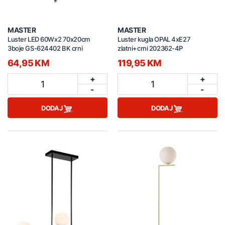
MASTER
MASTER
Luster LED 60Wx2 70x20cm
Luster kugla OPAL 4xE27
3boje GS-624402 BK crni
zlatni+crni 202362-4P
64,95 KM
119,95 KM
+
+
1
1
-
-
DODAJ
DODAJ