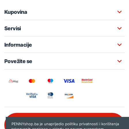
Kupovina
Servisi
Informacije
Povežite se
Besplatna korisnička podrška:
PENNYshop.ba je unaprijedio politiku privatnosti i korištenja
080 020 261