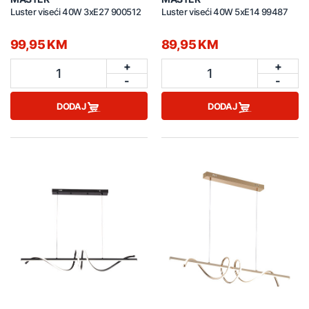
Luster viseći 40W 3xE27 900512
Luster viseći 40W 5xE14 99487
99,95 KM
89,95 KM
+
+
1
1
-
-
DODAJ
DODAJ