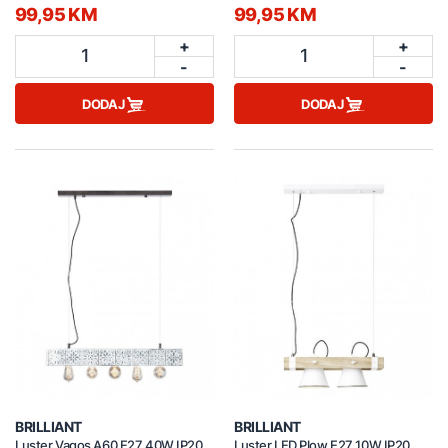
99,95 KM
99,95 KM
+
+
1
1
-
-
DODAJ
DODAJ
BRILLIANT
BRILLIANT
Luster Vagos A60 E27 40W IP20
Luster LED Plow E27 10W IP20