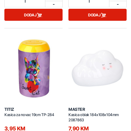
1
1
-
-
DODAJ
DODAJ
TITIZ
MASTER
Kasica za novac 19cm TP-284
Kasica oblak 184x108x104mm
2087863
3,95 KM
7,90 KM