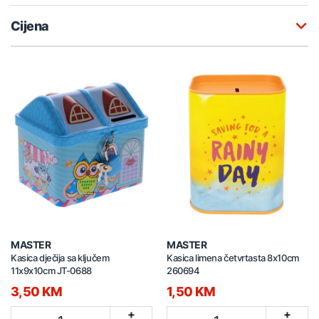
Cijena
MASTER
MASTER
Kasica dječija sa ključem
Kasica limena četvrtasta 8x10cm
11x9x10cm JT-0688
260694
3,50 KM
1,50 KM
+
+