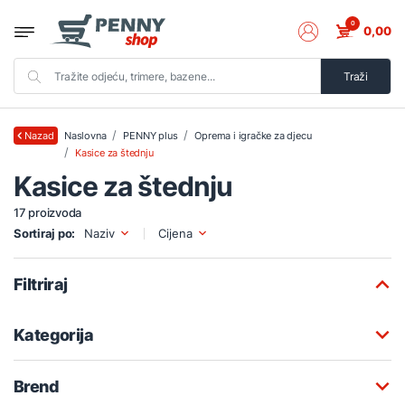
0
0,00
Traži
Naslovna
PENNY plus
Oprema i igračke za djecu
Nazad
Kasice za štednju
Kasice za štednju
17 proizvoda
Sortiraj po:
Naziv
Cijena
Filtriraj
Kategorija
Brend