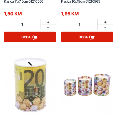
Kasica 11x7,5cm 01210566
Kasica 10x15cm 01210565
1,50 KM
1,95 KM
+
+
1
1
-
-
DODAJ
DODAJ