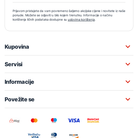
Prijavom pristajete da vam povremeno šaljemo akcijske cijene i novitete iz naše
ponude. Možete se odjaviti u bilo kojem trenutku. Informacije o načinu
korištenja ličnih podataka dostupne su
uslovima korištenja
.
Kupovina
Servisi
Informacije
Povežite se