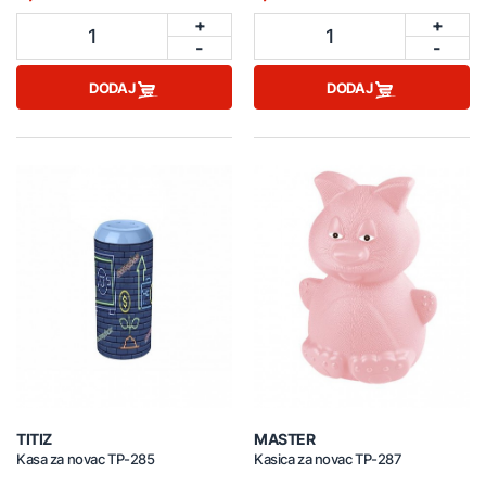
+
+
1
1
-
-
DODAJ
DODAJ
TITIZ
MASTER
Kasa za novac TP-285
Kasica za novac TP-287