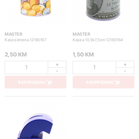
MASTER
MASTER
Kasica limena 12180167
Kasica 10,9x7,5cm 12180164
2,50 KM
1,50 KM
+
+
1
1
-
-
RASPRODANO
RASPRODANO