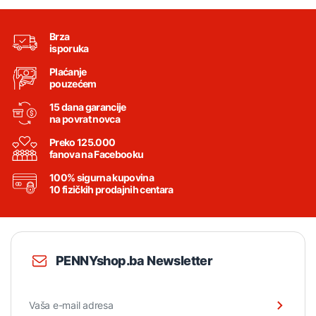
Brza
isporuka
Plaćanje
pouzećem
15 dana garancije
na povrat novca
Preko 125.000
fanova na Facebooku
100% sigurna kupovina
10 fizičkih prodajnih centara
PENNYshop.ba Newsletter