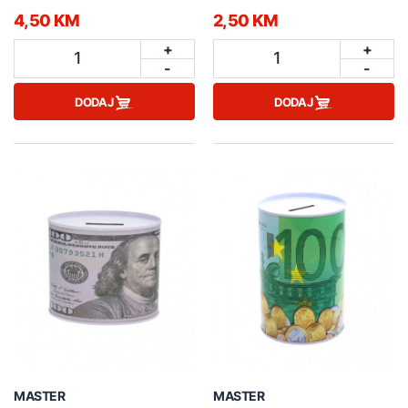
4,50 KM
2,50 KM
+
+
1
1
-
-
DODAJ
DODAJ
MASTER
MASTER