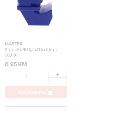
MASTER
Kasica EURO 5,5x11,5x8,5cm
000191
0,95 KM
+
1
-
RASPRODANO