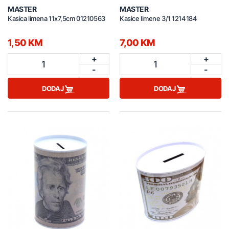
MASTER
MASTER
Kasica limena 11x7,5cm 01210563
Kasice limene 3/1 1214184
1,50 KM
7,00 KM
+
+
1
1
-
-
DODAJ
DODAJ