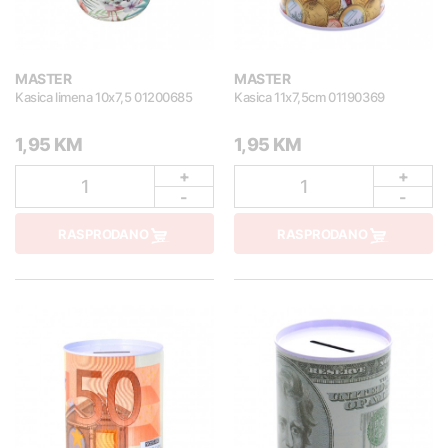
MASTER
MASTER
Kasica limena 10x7,5 01200685
Kasica 11x7,5cm 01190369
1,95 KM
1,95 KM
+
+
1
1
-
-
RASPRODANO
RASPRODANO