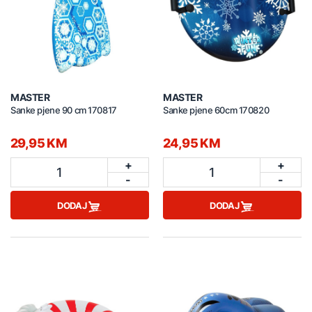
MASTER
MASTER
Sanke pjene 90 cm 170817
Sanke pjene 60cm 170820
29,95 KM
24,95 KM
+
+
1
1
-
-
DODAJ
DODAJ