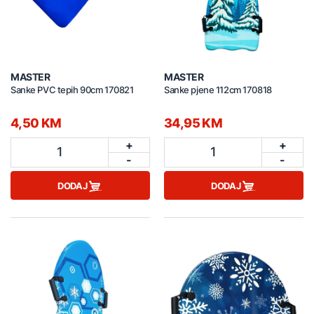
MASTER
MASTER
Sanke PVC tepih 90cm 170821
Sanke pjene 112cm 170818
4,50 KM
34,95 KM
+
+
1
1
-
-
DODAJ
DODAJ