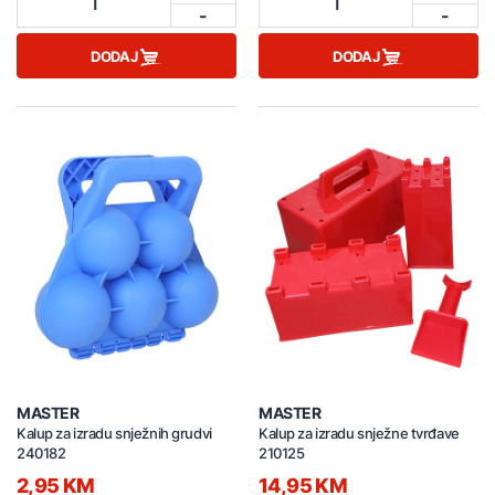
1
1
-
-
DODAJ
DODAJ
MASTER
MASTER
Kalup za izradu snježnih grudvi
Kalup za izradu snježne tvrđave
240182
210125
2,95 KM
14,95 KM