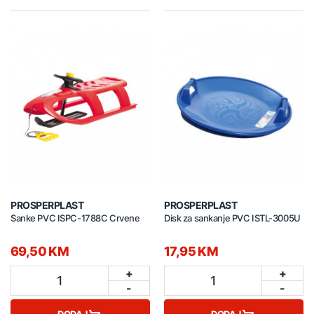
PROSPERPLAST
PROSPERPLAST
Sanke PVC ISPC-1788C Crvene
Disk za sankanje PVC ISTL-3005U
69,50 KM
17,95 KM
+
+
1
1
-
-