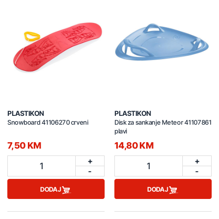
PLASTIKON
PLASTIKON
Snowboard 41106270 crveni
Disk za sankanje Meteor 41107861
plavi
7,50 KM
14,80 KM
+
+
1
1
-
-
DODAJ
DODAJ