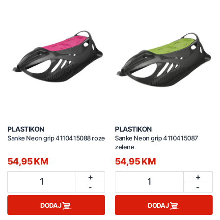
PLASTIKON
PLASTIKON
Sanke Neon grip 4110415088 roze
Sanke Neon grip 4110415087
zelene
54,95 KM
54,95 KM
+
+
1
1
-
-
DODAJ
DODAJ