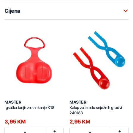
Cijena
MASTER
MASTER
Igračka tanjir za sankanje X18
Kalup za izradu snježnih grudvi
240183
3,95 KM
2,95 KM
+
+