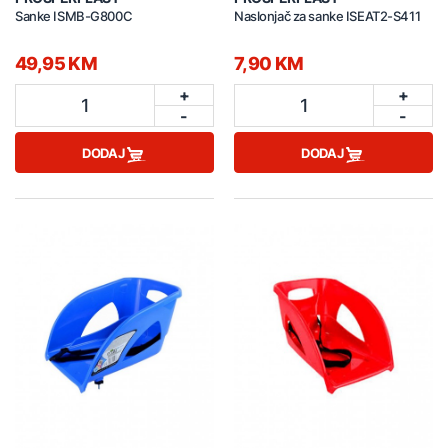
Sanke ISMB-G800C
Naslonjač za sanke ISEAT2-S411
49,95 KM
7,90 KM
+
+
1
1
-
-
DODAJ
DODAJ