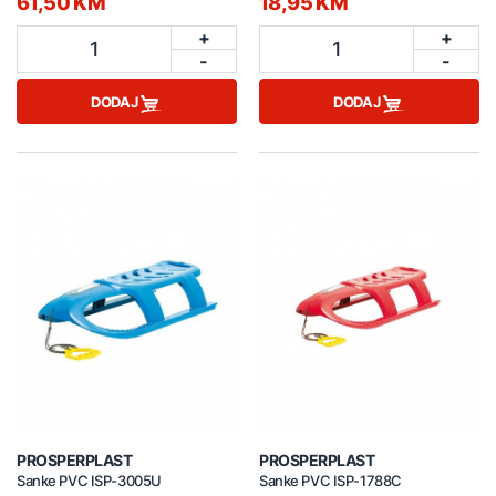
61,50 KM
18,95 KM
+
+
1
1
-
-
DODAJ
DODAJ
PROSPERPLAST
PROSPERPLAST
Sanke PVC ISP-3005U
Sanke PVC ISP-1788C