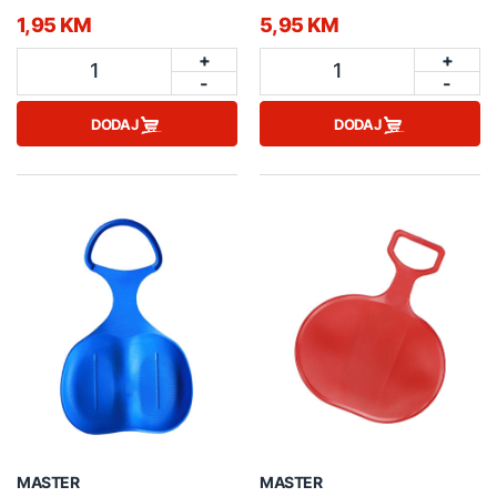
1,95 KM
5,95 KM
+
+
1
1
-
-
DODAJ
DODAJ
MASTER
MASTER