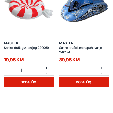
MASTER
MASTER
Sanke-dušeg za snijeg 220069
Sanke-dušek na napuhavanje
240174
19,95 KM
39,95 KM
+
+
1
1
-
-
DODAJ
DODAJ