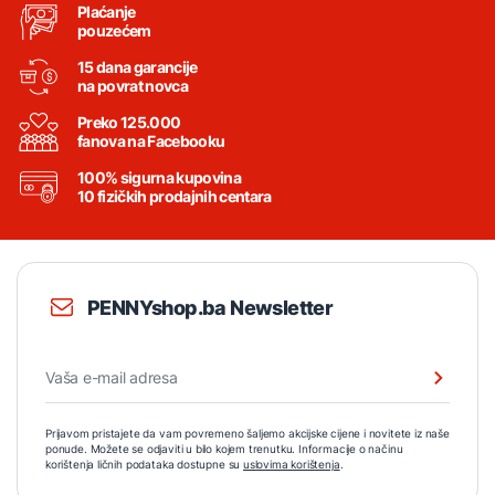
Plaćanje
pouzećem
15 dana garancije
na povrat novca
Preko 125.000
fanova na Facebooku
100% sigurna kupovina
10 fizičkih prodajnih centara
PENNYshop.ba Newsletter
Prijavom pristajete da vam povremeno šaljemo akcijske cijene i novitete iz naše
ponude. Možete se odjaviti u bilo kojem trenutku. Informacije o načinu
korištenja ličnih podataka dostupne su
uslovima korištenja
.