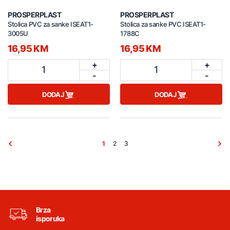
PROSPERPLAST
PROSPERPLAST
Stolica PVC za sanke ISEAT1-
Stolica za sanke PVC ISEAT1-
3005U
1788C
16,95 KM
16,95 KM
+
+
1
1
-
-
DODAJ
DODAJ
1
2
3
Brza
isporuka