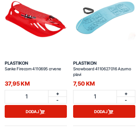
PLASTIKON
PLASTIKON
Sanke Firecom 4110695 crvene
Snowboard 4110627016 Azurno
plavi
37,95 KM
7,50 KM
+
+
1
1
-
-
DODAJ
DODAJ