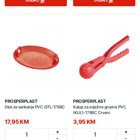
DODAJ
DODAJ
PROSPERPLAST
PROSPERPLAST
Disk za sankanje PVC ISTL-1788C
Kalup za snježne grudve PVC
IKUL1-1788C Crveni
17,95 KM
3,95 KM
+
+
1
1
-
-