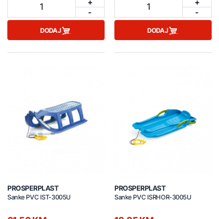
+
+
1
1
-
-
DODAJ
DODAJ
PROSPERPLAST
PROSPERPLAST
Sanke PVC IST-3005U
Sanke PVC ISRHOR-3005U