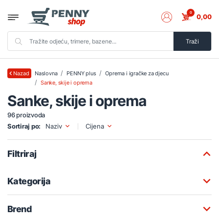
0
0,00
Traži
Naslovna
PENNY plus
Oprema i igračke za djecu
Nazad
Sanke, skije i oprema
Sanke, skije i oprema
96 proizvoda
Sortiraj po:
Naziv
Cijena
Filtriraj
Kategorija
Brend