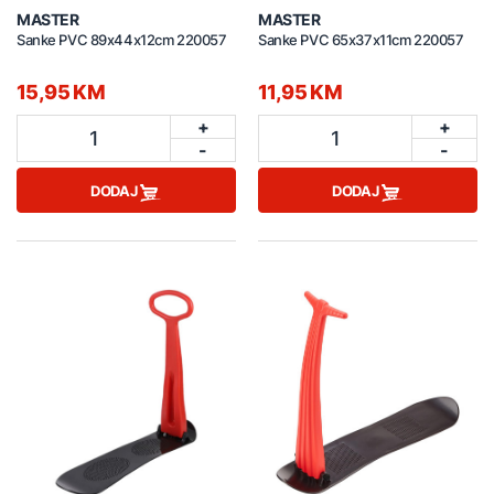
MASTER
MASTER
Sanke PVC 89x44x12cm 220057
Sanke PVC 65x37x11cm 220057
15,95 KM
11,95 KM
+
+
1
1
-
-
DODAJ
DODAJ