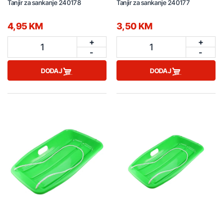
Tanjir za sankanje 240178
Tanjir za sankanje 240177
4,95 KM
3,50 KM
+
+
1
1
-
-
DODAJ
DODAJ