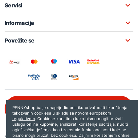
Servisi
Informacije
Povežite se
Besplatna korisnička podrška:
PENNYshop.ba je unaprijedio politiku privatnosti i korištenja
080 020 261
takozvanih cookiesa u skladu sa novom
europskom
regulativom
. Cookiese koristimo kako bismo mogli pružati
uslugu online kupovine, analizirati korištenje sadržaja, nuditi
oglašivačka rješenja, kao i za ostale funkcionalnosti koje ne
Internet trgovina PENNYshop.ba nastoji objavljivati samo provjerene i pravilne
bismo mogli pružati bez cookiesa. Daljnjim korištenjem online
podatke. Ako na našoj stranici otkrijete neistinite, odnosno neadekvatne informacije,