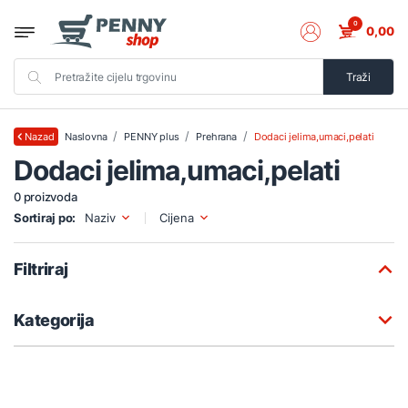
0
0,00
Traži
Naslovna
PENNY plus
Prehrana
Dodaci jelima,umaci,pelati
Nazad
Dodaci jelima,umaci,pelati
0 proizvoda
Sortiraj po:
Naziv
Cijena
Filtriraj
Kategorija