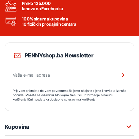
Preko 125.000
fanova na Facebooku
100% sigurna kupovina
10 fizičkih prodajnih centara
PENNYshop.ba Newsletter
Prijavom pristajete da vam povremeno šaljemo akcijske cijene i novitete iz naše
ponude. Možete se odjaviti u bilo kojem trenutku. Informacije o načinu
korištenja ličnih podataka dostupne su
uslovima korištenja
.
Kupovina