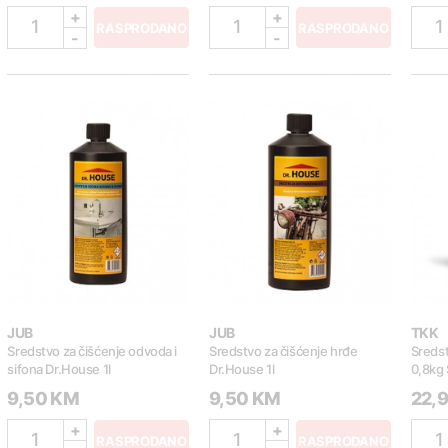
+
+
1
1
1
RASPRODANO
RASPRODANO
-
-
JUB
JUB
TKK
Sredstvo za čišćenje odvoda i
Sredstvo za čišćenje hrđe
Sredst
sifona Dr.House 1l
Dr.House 1l
0,8kg 
9,50 KM
9,50 KM
22,
+
+
1
1
1
RASPRODANO
RASPRODANO