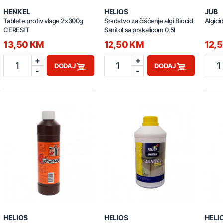
HENKEL
HELIOS
JUB
Tablete protiv vlage 2x300g
Sredstvo za čišćenje algi Biocid
Algici
CERESIT
Sanitol sa prskalicom 0,5l
13,50 KM
12,50 KM
12,
+
+
1
1
1
DODAJ
DODAJ
-
-
HELIOS
HELIOS
HELI