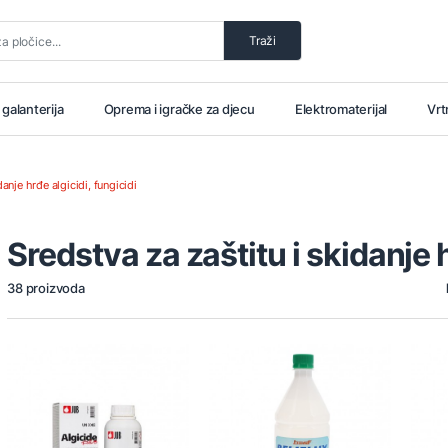
Traži
i galanterija
Oprema i igračke za djecu
Elektromaterijal
Vrt
danje hrđe algicidi, fungicidi
Sredstva za zaštitu i skidanje h
38 proizvoda