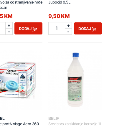
vo za odstranjivanje hrđe
Jubocid 0,5L
rosan
95 KM
9,50 KM
+
+
1
DODAJ
DODAJ
-
-
EL
BELIF
e protiv vlage Aero 360
Sredstvo za skidanje korozije 1l