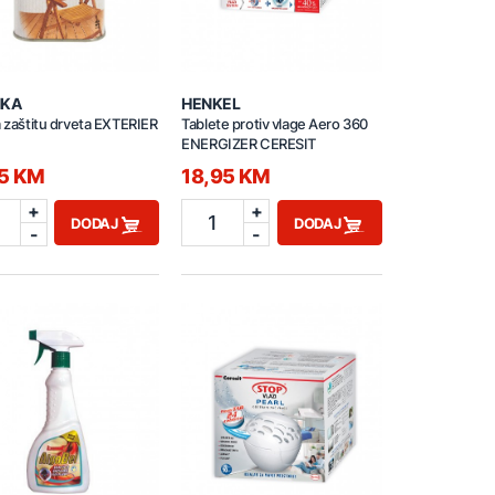
NKA
HENKEL
a zaštitu drveta EXTERIER
Tablete protiv vlage Aero 360
ENERGIZER CERESIT
95 KM
18,95 KM
+
+
1
DODAJ
DODAJ
-
-