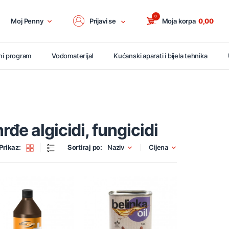
0
Moj Penny
Prijavi se
Moja korpa
0,00
ni program
Vodomaterijal
Kućanski aparati i bijela tehnika
rđe algicidi, fungicidi
Prikaz:
Sortiraj po:
Naziv
Cijena