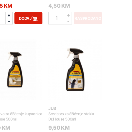
95 KM
4,50 KM
+
+
1
DODAJ
RASPRODANO
-
-
JUB
vo za čišćenje kupaonica
Sredstvo za čišćenje stakla
use 500ml
Dr.House 500ml
0 KM
9,50 KM