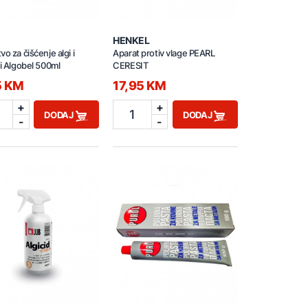
HENKEL
vo za čišćenje algi i
Aparat protiv vlage PEARL
ni Algobel 500ml
CERESIT
5 KM
17,95 KM
+
+
1
DODAJ
DODAJ
-
-