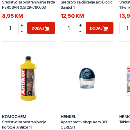
Sredstvo za odstranjivanje hrđe
Sredstvo za čišćenje algi Biocid
Sredst
FEROSAN 0,5l 29-780603
Sanitol 1l
1l Fer
8,95 KM
12,50 KM
13,
+
+
1
1
1
DODAJ
DODAJ
-
-
KOMOCHEM
HENKEL
HENK
Sredstvo za odstranjivanje
Aparat protiv vlage Aero 360
Tablet
korozije Antikor 1l
CERESIT