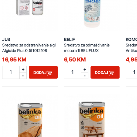
JUB
BELIF
KOM
Sredstvo za odstranjivanje algi
Sredstvo za odmašćivanje
Sredst
Algicide Plus 0,5l 1012108
motora 1l BELIFLUX
Antiko
16,95 KM
6,50 KM
4,9
+
+
1
1
1
DODAJ
DODAJ
-
-