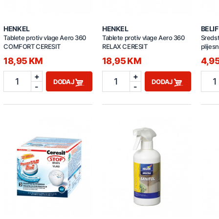
HENKEL
HENKEL
BELIF
Tablete protiv vlage Aero 360
Tablete protiv vlage Aero 360
Sredst
COMFORT CERESIT
RELAX CERESIT
plijes
18,95 KM
18,95 KM
4,9
+
+
1
1
1
DODAJ
DODAJ
-
-