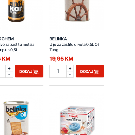
OCHEM
BELINKA
vo za zaštitu metala
Ulje za zaštitu drveta 0,5L Oil
r plus 0,5l
Tung
5 KM
19,95 KM
+
+
1
DODAJ
DODAJ
-
-