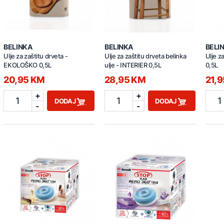
BELINKA
BELINKA
BELI
Ulje za zaštitu drveta -
Ulje za zaštitu drveta belinka
Ulje z
EKOLOŠKO 0,5L
ulje - INTERIER 0,5L
0,5L
20,95 KM
28,95 KM
21,
+
+
1
1
1
DODAJ
DODAJ
-
-