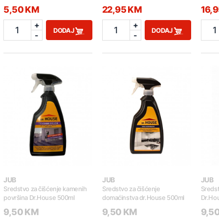
5,50 KM
22,95 KM
16,
+
+
1
1
1
DODAJ
DODAJ
-
-
JUB
JUB
JUB
Sredstvo za čišćenje kamenih
Sredstvo za čišćenje
Sredst
površina Dr.House 500ml
domaćinstva dr.House 500ml
Dr.Ho
9,50 KM
9,50 KM
9,5