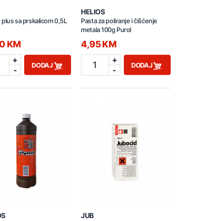
HELIOS
d plus sa prskalicom 0,5L
Pasta za poliranje i čišćenje
metala 100g Purol
50 KM
4,95 KM
+
+
1
DODAJ
DODAJ
-
-
OS
JUB