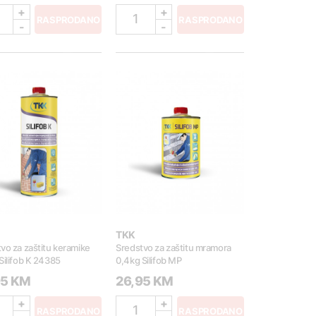
+
+
1
RASPRODANO
RASPRODANO
-
-
TKK
vo za zaštitu keramike
Sredstvo za zaštitu mramora
Silifob K 24385
0,4kg Silifob MP
95 KM
26,95 KM
+
+
1
RASPRODANO
RASPRODANO