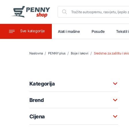
Sve kategorije
aštitu
Ugostiteljstvo
Alati i mašine
Posuđe
Tekstil 
Naslovna
PENNY plus
Boje i lakovi
Sredstva za zaštitu i ski
Kategorija
Brend
Cijena