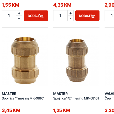
1,55 KM
4,35 KM
2,9
+
+
1
1
1
DODAJ
DODAJ
-
-
MASTER
MASTER
VALV
Spojnica 1" mesing MK-08101
Spojnica 1/2" mesing MK-08101
Čep m
3,45 KM
1,25 KM
3,2