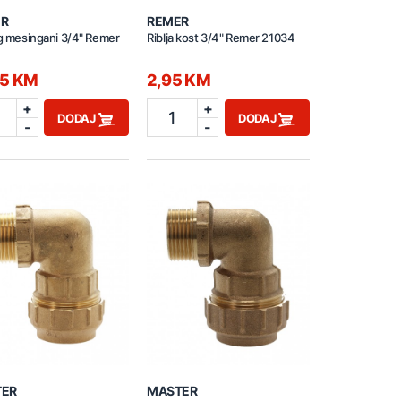
R
REMER
ng mesingani 3/4" Remer
Riblja kost 3/4" Remer 21034
95 KM
2,95 KM
+
+
1
DODAJ
DODAJ
-
-
TER
MASTER