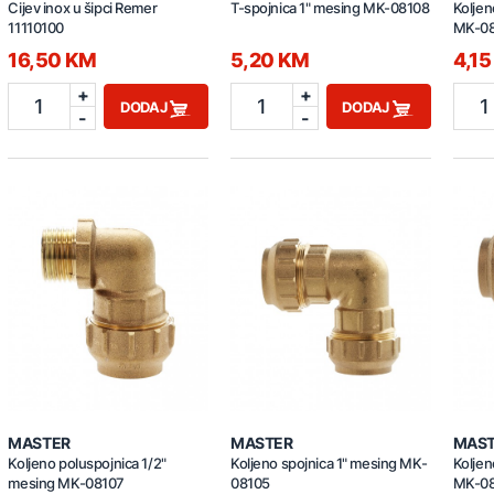
Cijev inox u šipci Remer
T-spojnica 1" mesing MK-08108
Koljen
11110100
MK-0
16,50 KM
5,20 KM
4,1
+
+
1
1
1
DODAJ
DODAJ
-
-
MASTER
MASTER
MAS
Koljeno poluspojnica 1/2"
Koljeno spojnica 1" mesing MK-
Koljen
mesing MK-08107
08105
MK-0