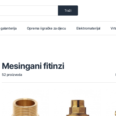
Traži
i galanterija
Oprema i igračke za djecu
Elektromaterijal
Vrt
Mesingani fitinzi
52 proizvoda