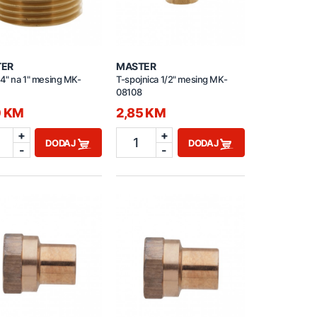
TER
MASTER
/4" na 1" mesing MK-
T-spojnica 1/2" mesing MK-
08108
0 KM
2,85 KM
+
+
1
DODAJ
DODAJ
-
-