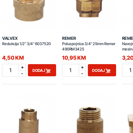
VALVEX
REMER
REME
Redukcija 1/2" 3/4" 6037520
Poluspojnica 3/4" 25mm Remer
Navojn
490RM3425
mesin
4,50 KM
10,95 KM
3,2
+
+
1
1
1
DODAJ
DODAJ
-
-