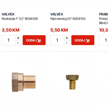
VALVEX
VALVEX
FRAB
Redukcija 1" 1/2" 6034500
Nipl mesing G1" 6034150
Prelaz
RB42
3,50 KM
5,50 KM
10,
+
+
1
1
1
DODAJ
DODAJ
-
-