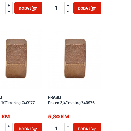
+
+
1
DODAJ
DODAJ
-
-
O
FRABO
n 1/2" mesing 740977
Prsten 3/4" mesing 740976
5 KM
5,80 KM
+
+
1
DODAJ
DODAJ