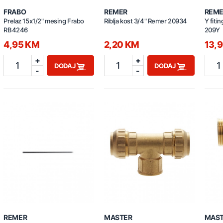
FRABO
REMER
REME
Prelaz 15x1/2" mesing Frabo
Riblja kost 3/4" Remer 20934
Y fiti
RB4246
209Y
4,95 KM
2,20 KM
13,
+
+
1
1
1
DODAJ
DODAJ
-
-
REMER
MASTER
MAS