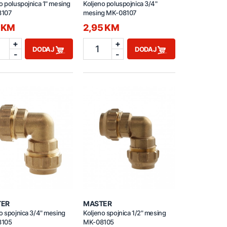
o poluspojnica 1" mesing
Koljeno poluspojnica 3/4"
8107
mesing MK-08107
5 KM
2,95 KM
+
+
1
DODAJ
DODAJ
-
-
TER
MASTER
o spojnica 3/4" mesing
Koljeno spojnica 1/2" mesing
8105
MK-08105