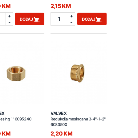
0 KM
2,15 KM
+
+
1
DODAJ
DODAJ
-
-
EX
VALVEX
esing 1" 6095240
Redukcija mesingana 3-4"-1-2"
6033500
0 KM
2,20 KM