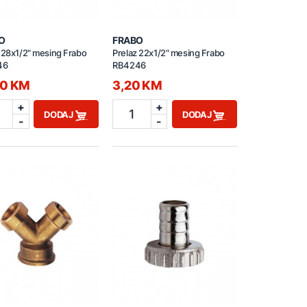
O
FRABO
 28x1/2" mesing Frabo
Prelaz 22x1/2" mesing Frabo
46
RB4246
30 KM
3,20 KM
+
+
1
DODAJ
DODAJ
-
-