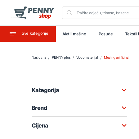
Sve kategorije
aštitu
Ugostiteljstvo
Alati i mašine
Posuđe
Tekstil 
Naslovna
PENNY plus
Vodomaterijal
Mesingani fitinzi
Kategorija
Brend
Cijena