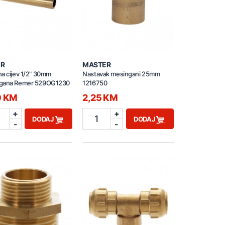
R
MASTER
a cijev 1/2" 30mm
Nastavak mesingani 25mm
gana Remer 529OG1230
1216750
0 KM
2,25 KM
+
+
1
DODAJ
DODAJ
-
-