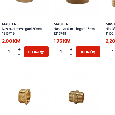
MASTER
MASTER
MAS
Nastavak mesingani 20mm
Nastavank mesingani 15mm
Nipl 3
1216749
1216748
11102
2,00 KM
1,75 KM
2,2
+
+
1
1
1
DODAJ
DODAJ
-
-