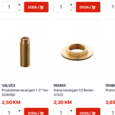
+
+
1
1
1
DODAJ
DODAJ
-
-
VALVEX
REMER
FRAB
Produžetak mesingani 1-2" 1cm
Navoj mesingani 1/2 Remer
Prste
0200160
47412
2,50 KM
2,20 KM
3,6
+
+
1
1
1
DODAJ
DODAJ