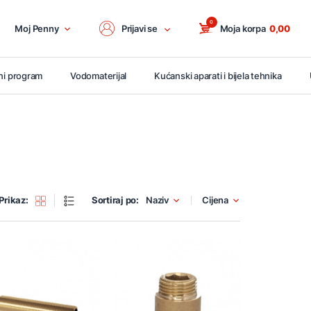
0
Moj Penny
Prijavi se
Moja korpa
0,00
ni program
Vodomaterijal
Kućanski aparati i bijela tehnika
Prikaz:
Sortiraj po:
Naziv
Cijena