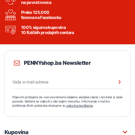
na povrat novca
Preko 125.000
fanova na Facebooku
100% sigurna kupovina
10 fizičkih prodajnih centara
PENNYshop.ba Newsletter
Prijavom pristajete da vam povremeno šaljemo akcijske cijene i novitete iz naše
ponude. Možete se odjaviti u bilo kojem trenutku. Informacije o načinu
korištenja ličnih podataka dostupne su
uslovima korištenja
.
Kupovina