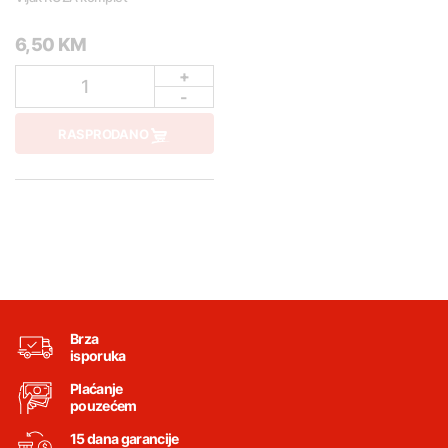
6,50 KM
+
1
-
RASPRODANO
Brza
isporuka
Plaćanje
pouzećem
15 dana garancije