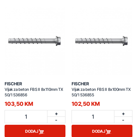
FISCHER
FISCHER
Vijak za beton FBS II 8x110mm TX
Vijak za beton FBS II 8x100mm TX
50/1 536856
50/1 536855
103,50 KM
102,50 KM
+
+
1
1
-
-
DODAJ
DODAJ