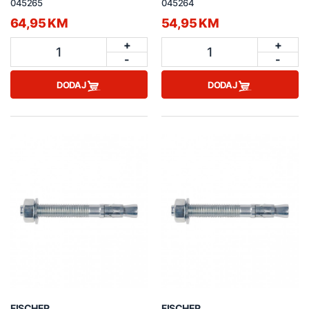
045265
045264
64,95 KM
54,95 KM
+
+
1
1
-
-
DODAJ
DODAJ
FISCHER
FISCHER