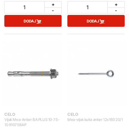
+
+
1
1
-
-
DODAJ
DODAJ
CELO
CELO
Vijak Mea-Anker BA PLUS 10-75-
Mea-vijak kuka anker 12x160 20/1
10 91075BAP