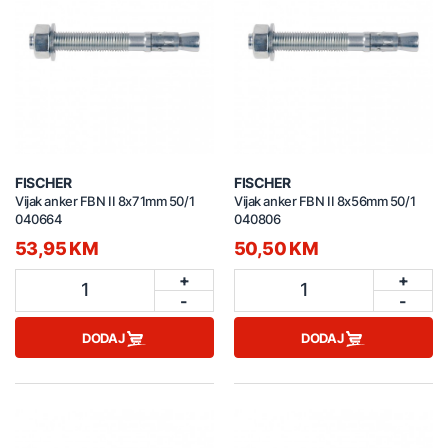
FISCHER
FISCHER
Vijak anker FBN II 8x71mm 50/1
Vijak anker FBN II 8x56mm 50/1
040664
040806
53,95 KM
50,50 KM
+
+
1
1
-
-
DODAJ
DODAJ