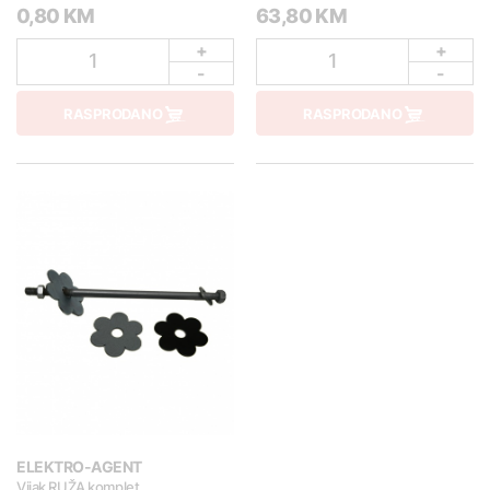
0,80 KM
63,80 KM
+
+
1
1
-
-
RASPRODANO
RASPRODANO
ELEKTRO-AGENT
Vijak RUŽA komplet