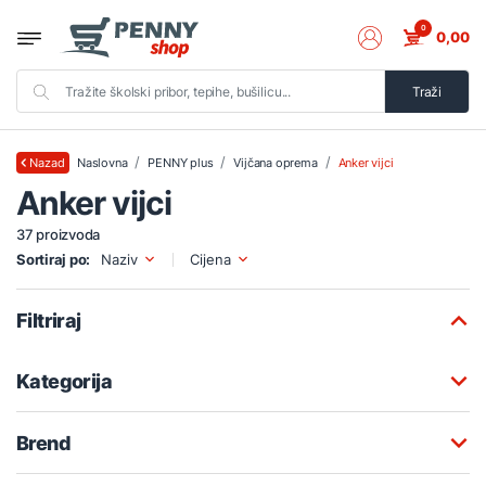
0
0,00
Traži
Naslovna
PENNY plus
Vijčana oprema
Anker vijci
Nazad
Anker vijci
37 proizvoda
Sortiraj po:
Naziv
Cijena
Filtriraj
Kategorija
Brend