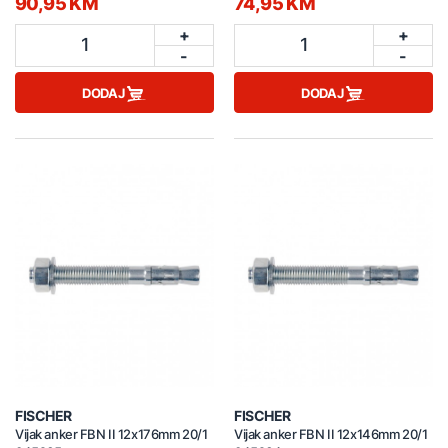
90,95 KM
74,95 KM
+
+
1
1
-
-
DODAJ
DODAJ
FISCHER
FISCHER
Vijak anker FBN II 12x176mm 20/1
Vijak anker FBN II 12x146mm 20/1