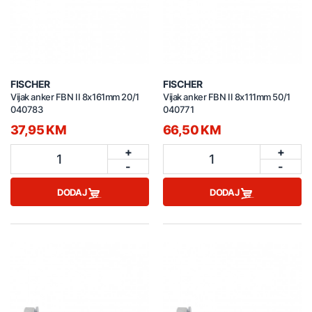
FISCHER
FISCHER
Vijak anker FBN II 8x161mm 20/1
Vijak anker FBN II 8x111mm 50/1
040783
040771
37,95 KM
66,50 KM
+
+
1
1
-
-
DODAJ
DODAJ