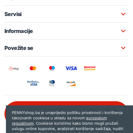
Servisi
Informacije
Povežite se
Besplatna korisnička podrška:
PENNYshop.ba je unaprijedio politiku privatnosti i korištenja
080 020 261
takozvanih cookiesa u skladu sa novom
europskom
regulativom
. Cookiese koristimo kako bismo mogli pružati
uslugu online kupovine, analizirati korištenje sadržaja, nuditi