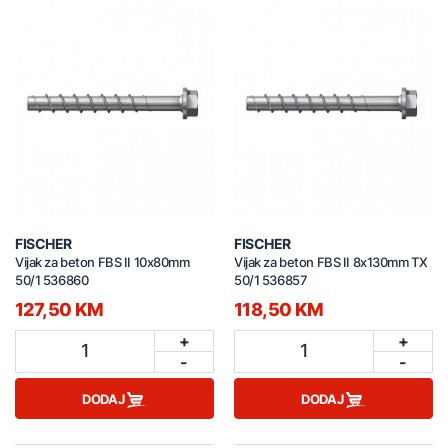
FISCHER
FISCHER
Vijak za beton FBS II 10x80mm
Vijak za beton FBS II 8x130mm TX
50/1 536860
50/1 536857
127,50 KM
118,50 KM
+
+
1
1
-
-
DODAJ
DODAJ