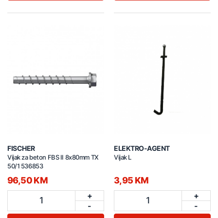
FISCHER
ELEKTRO-AGENT
Vijak za beton FBS II 8x80mm TX
Vijak L
50/1 536853
96,50 KM
3,95 KM
+
+
1
1
-
-