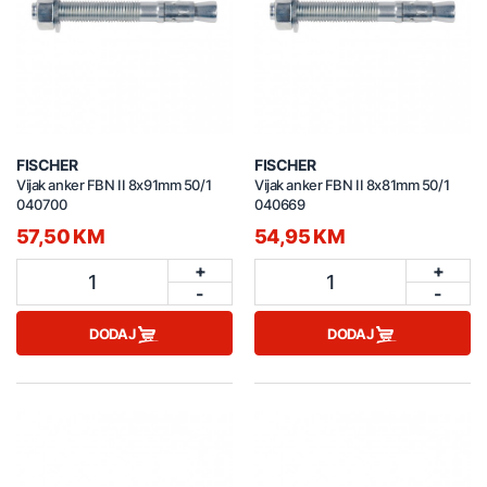
FISCHER
FISCHER
Vijak anker FBN II 8x91mm 50/1
Vijak anker FBN II 8x81mm 50/1
040700
040669
57,50 KM
54,95 KM
+
+
1
1
-
-
DODAJ
DODAJ