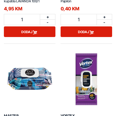
kupatila LAVANDA 100/1
Papilon
4,95 KM
0,40 KM
+
+
1
1
-
-
DODAJ
DODAJ
MASTER
VORTEX