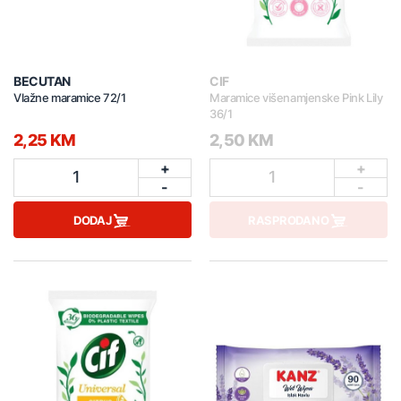
BECUTAN
CIF
Vlažne maramice 72/1
Maramice višenamjenske Pink Lily
36/1
2,25 KM
2,50 KM
+
+
1
1
-
-
DODAJ
RASPRODANO