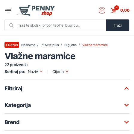
0
0,00
Traži
Naslovna
PENNY plus
Higijena
Vlažne maramice
Nazad
Vlažne maramice
22 proizvoda
Sortiraj po:
Naziv
Cijena
Filtriraj
Kategorija
Brend