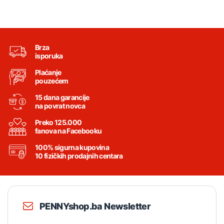
Brza
isporuka
Plaćanje
pouzećem
15 dana garancije
na povrat novca
Preko 125.000
fanova na Facebooku
100% sigurna kupovina
10 fizičkih prodajnih centara
PENNYshop.ba Newsletter