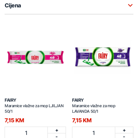
Cijena
FAIRY
FAIRY
Maramice vlažne za mop LJILJAN
Maramice vlažne za mop
50/1
LAVANDA 50/1
7,15 KM
7,15 KM
+
+
1
1
-
-