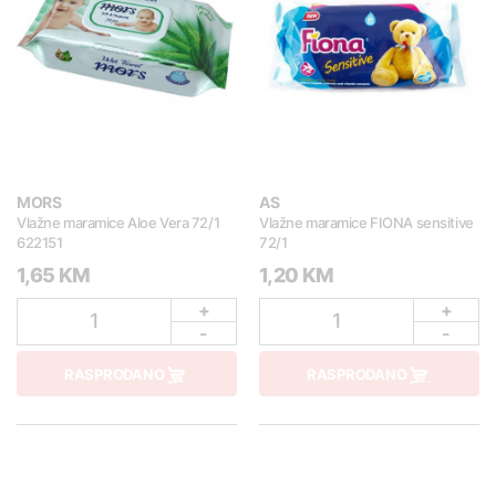
MORS
AS
Vlažne maramice Aloe Vera 72/1
Vlažne maramice FIONA sensitive
622151
72/1
1,65 KM
1,20 KM
+
+
1
1
-
-
RASPRODANO
RASPRODANO