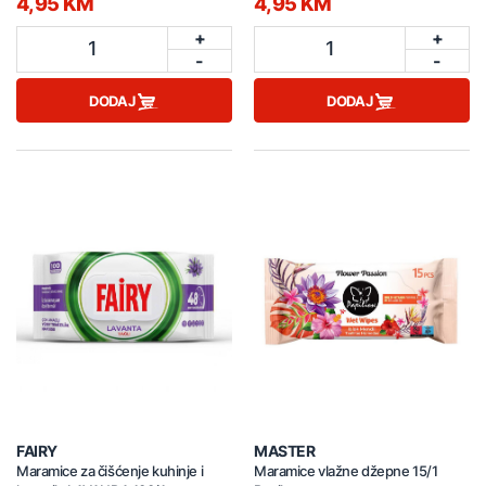
4,95 KM
4,95 KM
+
+
1
1
-
-
DODAJ
DODAJ
FAIRY
MASTER
Maramice za čišćenje kuhinje i
Maramice vlažne džepne 15/1