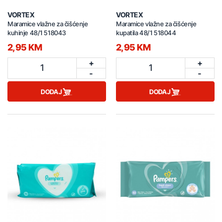
VORTEX
VORTEX
Maramice vlažne za čišćenje
Maramice vlažne za čišćenje
kuhinje 48/1 518043
kupatila 48/1 518044
2,95 KM
2,95 KM
+
+
1
1
-
-
DODAJ
DODAJ