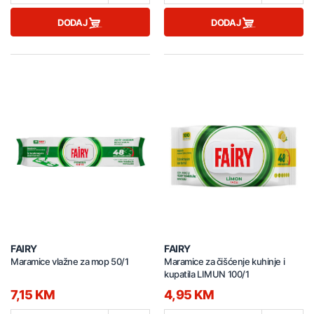
DODAJ
DODAJ
FAIRY
FAIRY
Maramice vlažne za mop 50/1
Maramice za čišćenje kuhinje i
kupatila LIMUN 100/1
7,15 KM
4,95 KM