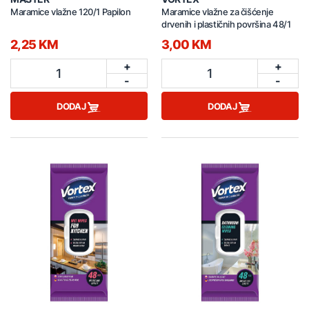
Maramice vlažne 120/1 Papilon
Maramice vlažne za čišćenje
drvenih i plastičnih površina 48/1
2,25 KM
3,00 KM
+
+
1
1
-
-
DODAJ
DODAJ