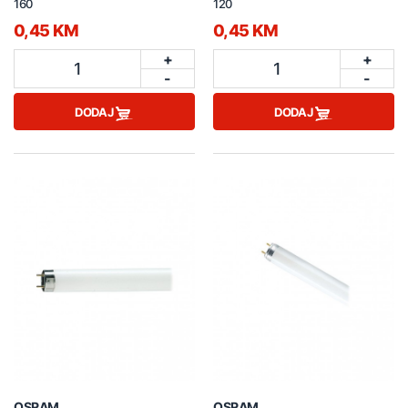
160
120
0,45 KM
0,45 KM
+
+
1
1
-
-
DODAJ
DODAJ
OSRAM
OSRAM