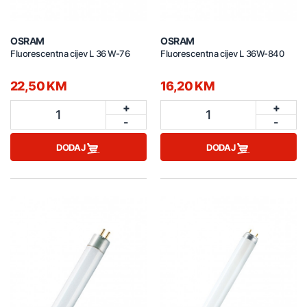
OSRAM
OSRAM
Fluorescentna cijev L 36 W-76
Fluorescentna cijev L 36W-840
22,50 KM
16,20 KM
+
+
1
1
-
-
DODAJ
DODAJ