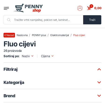
0
0,00
Traži
Naslovna
PENNY plus
Elektromaterijal
Fluo cijevi
Nazad
Fluo cijevi
26 proizvoda
Sortiraj po:
Naziv
Cijena
Filtriraj
Kategorija
Brend