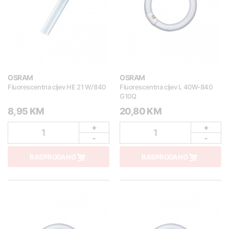
OSRAM
OSRAM
Fluorescentna cijev HE 21 W/840
Fluorescentna cijev L 40W-840
G10Q
8,95 KM
20,80 KM
+
+
1
1
-
-
RASPRODANO
RASPRODANO