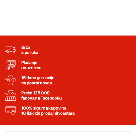
Brza
isporuka
Plaćanje
pouzećem
15 dana garancije
na povrat novca
Preko 125.000
fanova na Facebooku
100% sigurna kupovina
10 fizičkih prodajnih centara