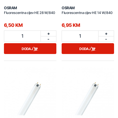
OSRAM
OSRAM
Fluorescentna cijev HE 28 W/840
Fluorescentna cijev HE 14 W/840
6,50 KM
6,95 KM
+
+
1
1
-
-
DODAJ
DODAJ