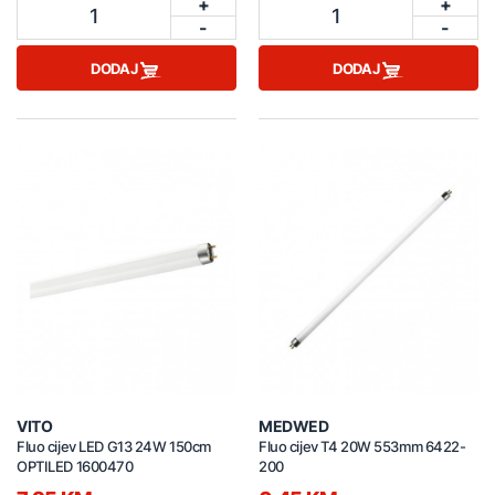
+
+
1
1
-
-
DODAJ
DODAJ
VITO
MEDWED
Fluo cijev LED G13 24W 150cm
Fluo cijev T4 20W 553mm 6422-
OPTILED 1600470
200