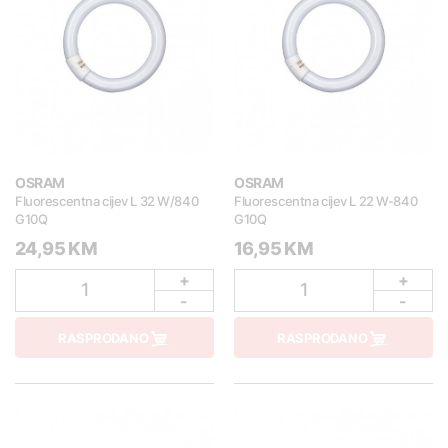
OSRAM
OSRAM
Fluorescentna cijev L 32 W/840
Fluorescentna cijev L 22 W-840
G10Q
G10Q
24,95 KM
16,95 KM
+
+
1
1
-
-
RASPRODANO
RASPRODANO