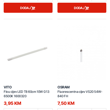
DODAJ
DODAJ
VITO
OSRAM
Flou cijev LED T8 60cm 10W G13
Fluorescentna cijev VS20 54W-
6500K 1600320
840 FH
3,95 KM
7,50 KM