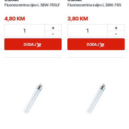
Fluorescentna cijev L 58W-765LF
Fluorescentna svijev L 36W-765
4,80 KM
3,80 KM
+
+
1
1
-
-
DODAJ
DODAJ