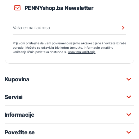
PENNYshop.ba Newsletter
Prijavom pristajete da vam povremeno šaljemo akcijske cijene i novitete iz naše
ponude. Možete se odjaviti u bilo kojem trenutku. Informacije o načinu
korištenja ličnih podataka dostupne su
uslovima korištenja
.
Kupovina
Servisi
Informacije
Povežite se