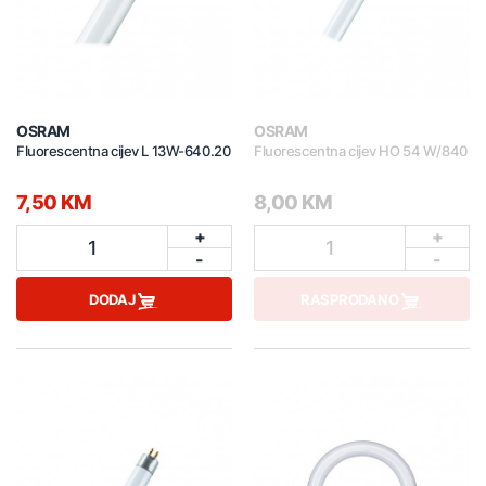
OSRAM
OSRAM
Fluorescentna cijev L 13W-640.20
Fluorescentna cijev HO 54 W/840
7,50 KM
8,00 KM
+
+
1
1
-
-
DODAJ
RASPRODANO