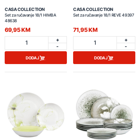
CASA COLLECTION
CASA COLLECTION
Set za ručavanje 18/1 HIMBA
Set za ručavanje 18/1 REVE 49397
48638
69,95 KM
71,95 KM
+
+
1
1
-
-
DODAJ
DODAJ