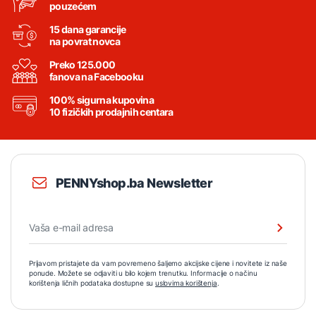
pouzećem
15 dana garancije
na povrat novca
Preko 125.000
fanova na Facebooku
100% sigurna kupovina
10 fizičkih prodajnih centara
PENNYshop.ba Newsletter
Prijavom pristajete da vam povremeno šaljemo akcijske cijene i novitete iz naše
ponude. Možete se odjaviti u bilo kojem trenutku. Informacije o načinu
korištenja ličnih podataka dostupne su
uslovima korištenja
.