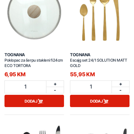
TOGNANA
TOGNANA
Poklopac za šerpu stakleni fi24cm
Escajg set 24/1 SOLUTION MATT
ECO TORTORA
GOLD
6,95 KM
55,95 KM
+
+
1
1
-
-
DODAJ
DODAJ