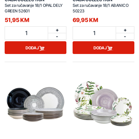
Set za ručavanje 18/1 OPAL DELY
Set za ručavanje 18/1 ABANICO
GREEN 52601
50223
51,95 KM
69,95 KM
+
+
1
1
-
-
DODAJ
DODAJ