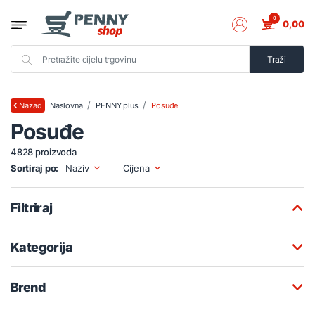
0
0,00
Traži
Naslovna
PENNY plus
Posuđe
Nazad
Posuđe
4828 proizvoda
Sortiraj po:
Naziv
Cijena
Filtriraj
Kategorija
Brend