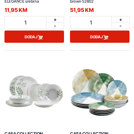
ELEGANCE srebrna
brown 52602
11,95 KM
51,95 KM
+
+
1
1
-
-
DODAJ
DODAJ
CASA COLLECTION
CASA COLLECTION