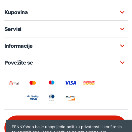
Kupovina
Servisi
Informacije
Povežite se
Besplatna korisnička podrška:
PENNYshop.ba je unaprijedio politiku privatnosti i korištenja
080 020 261