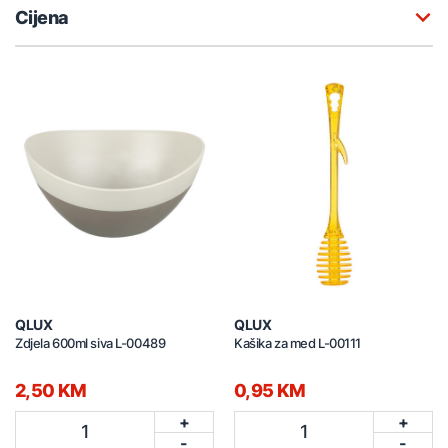
Cijena
QLUX
QLUX
Zdjela 600ml siva L-00489
Kašika za med L-00111
2,50 KM
0,95 KM
+
+
1
1
-
-