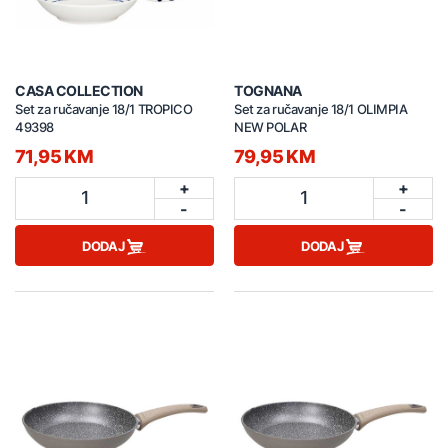
CASA COLLECTION
TOGNANA
Set za ručavanje 18/1 TROPICO
Set za ručavanje 18/1 OLIMPIA
49398
NEW POLAR
71,95 KM
79,95 KM
+
+
1
1
-
-
DODAJ
DODAJ