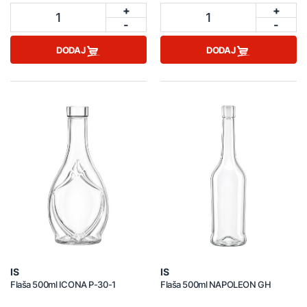
+
+
1
1
-
-
DODAJ
DODAJ
IS
IS
Flaša 500ml ICONA P-30-1
Flaša 500ml NAPOLEON GH