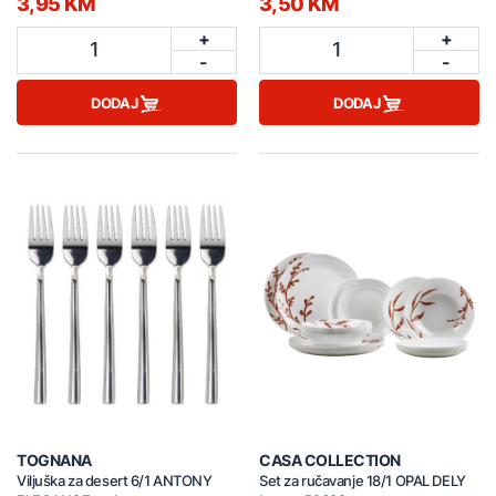
3,95 KM
3,50 KM
+
+
1
1
-
-
DODAJ
DODAJ
TOGNANA
CASA COLLECTION
Viljuška za desert 6/1 ANTONY
Set za ručavanje 18/1 OPAL DELY