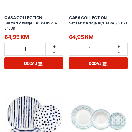
CASA COLLECTION
CASA COLLECTION
Set za ručavanje 18/1 WHISPER
Set za ručavanje 18/1 TARAS 51671
51508
64,95 KM
64,95 KM
+
+
1
1
-
-
DODAJ
DODAJ