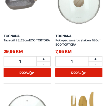
TOGNANA
TOGNANA
Tava grill 28x28cm ECO TORTORA
Poklopac za šerpu stakleni fi26cm
ECO TORTORA
29,95 KM
7,95 KM
+
+
1
1
-
-
DODAJ
DODAJ