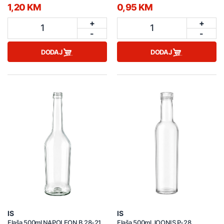
1,20 KM
0,95 KM
+
+
1
1
-
-
DODAJ
DODAJ
IS
IS
Flaša 500ml NAPOLEON B 28-21
Flaša 500ml JOONIS P-28