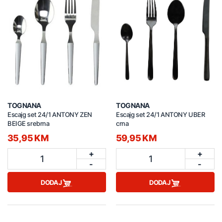
TOGNANA
TOGNANA
Escajg set 24/1 ANTONY ZEN
Escajg set 24/1 ANTONY UBER
BEIGE srebrna
crna
35,95 KM
59,95 KM
+
+
1
1
-
-
DODAJ
DODAJ