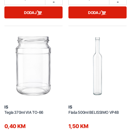
-
-
DODAJ
DODAJ
IS
IS
Tegla 370ml VIA TO-66
Flaša 500ml BELISSIMO VP4B
0,40 KM
1,50 KM