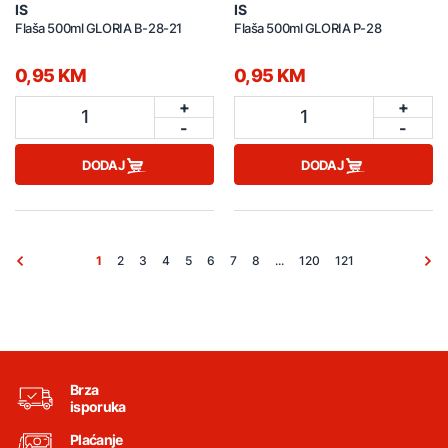
IS
IS
Flaša 500ml GLORIA B-28-21
Flaša 500ml GLORIA P-28
0,95 KM
0,95 KM
+
+
1
1
-
-
DODAJ
DODAJ
1
2
3
4
5
6
7
8
...
120
121
Brza
isporuka
Plaćanje