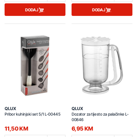
DODAJ
DODAJ
QLUX
QLUX
Pribor kuhinjski set 5/1 L-00445
Dozator za tijesto za palačinke L-
00846
11,50 KM
6,95 KM