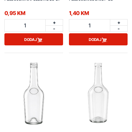
0,95 KM
1,40 KM
+
+
1
1
-
-
DODAJ
DODAJ