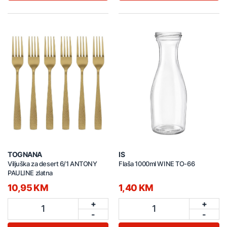
TOGNANA
IS
Viljuška za desert 6/1 ANTONY
Flaša 1000ml WINE TO-66
PAULINE zlatna
10,95 KM
1,40 KM
+
+
1
1
-
-