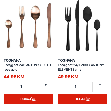
TOGNANA
TOGNANA
Escajg set 24/1 ANTONY ODETTE
Escajg set 24/1 MIRRO ANTONY
rose gold
ELEMENTS crna
44,95 KM
49,95 KM
+
+
1
1
-
-
DODAJ
DODAJ