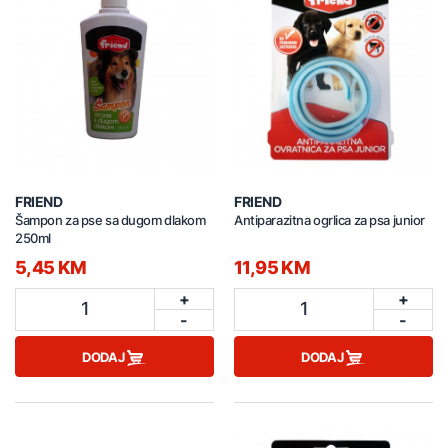
FRIEND
FRIEND
Šampon za pse sa dugom dlakom
Antiparazitna ogrlica za psa junior
250ml
5,45 KM
11,95 KM
+
+
1
1
-
-
DODAJ
DODAJ