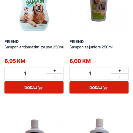
FRIEND
FRIEND
Šampon antiparazitni za pse 250ml
Šampon za juniore 250ml
6,95 KM
6,00 KM
+
+
1
1
-
-
DODAJ
DODAJ