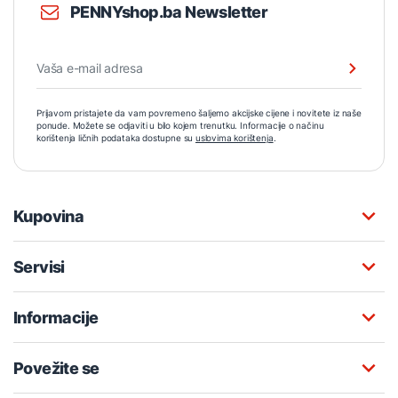
PENNYshop.ba Newsletter
Prijavom pristajete da vam povremeno šaljemo akcijske cijene i novitete iz naše
ponude. Možete se odjaviti u bilo kojem trenutku. Informacije o načinu
korištenja ličnih podataka dostupne su
uslovima korištenja
.
Kupovina
Servisi
Informacije
Povežite se