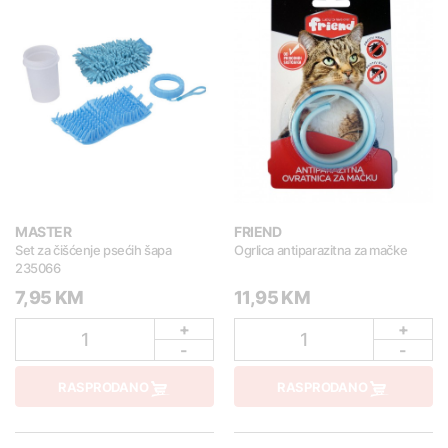
MASTER
FRIEND
Set za čišćenje psećih šapa
Ogrlica antiparazitna za mačke
235066
7,95 KM
11,95 KM
+
+
1
1
-
-
RASPRODANO
RASPRODANO