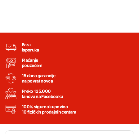
Brza
isporuka
Plaćanje
pouzećem
15 dana garancije
na povrat novca
Preko 125.000
fanova na Facebooku
100% sigurna kupovina
10 fizičkih prodajnih centara