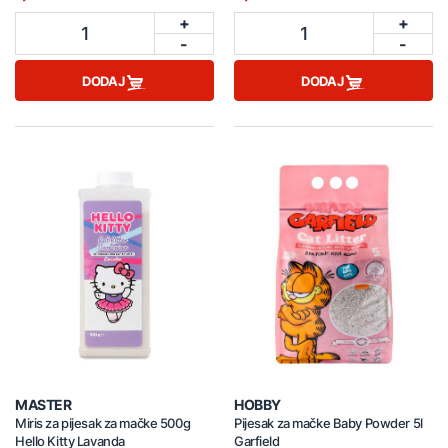
+
+
1
1
-
-
DODAJ
DODAJ
MASTER
HOBBY
Miris za pijesak za mačke 500g
Pijesak za mačke Baby Powder 5l
Hello Kitty Lavanda
Garfield