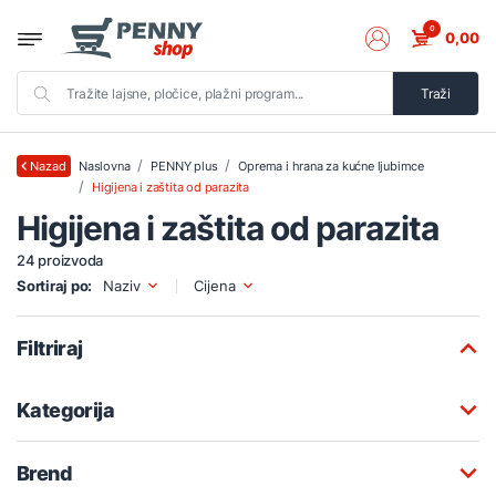
0
0,00
Traži
Naslovna
PENNY plus
Oprema i hrana za kućne ljubimce
Nazad
Higijena i zaštita od parazita
Higijena i zaštita od parazita
24 proizvoda
Sortiraj po:
Naziv
Cijena
Filtriraj
Kategorija
Brend