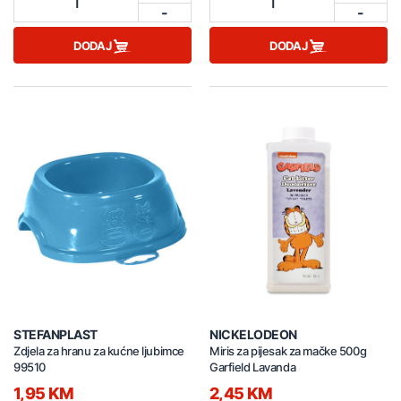
1
1
-
-
DODAJ
DODAJ
STEFANPLAST
NICKELODEON
Zdjela za hranu za kućne ljubimce
Miris za pijesak za mačke 500g
99510
Garfield Lavanda
1,95 KM
2,45 KM