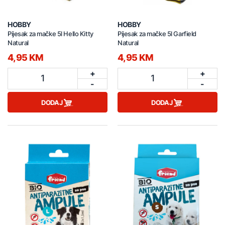
HOBBY
HOBBY
Pijesak za mačke 5l Hello Kitty
Pijesak za mačke 5l Garfield
Natural
Natural
4,95 KM
4,95 KM
+
+
1
1
-
-
DODAJ
DODAJ