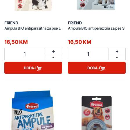
FRIEND
FRIEND
Ampula BIO antiparazitna za pse L
Ampula BIO antiparazitna za pse S
16,50 KM
16,50 KM
+
+
1
1
-
-
DODAJ
DODAJ