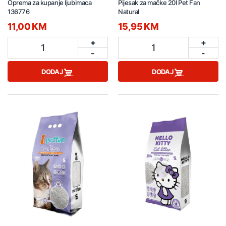
Oprema za kupanje ljubimaca
Pijesak za mačke 20l Pet Fan
136776
Natural
11,00 KM
15,95 KM
+
+
1
1
-
-
DODAJ
DODAJ