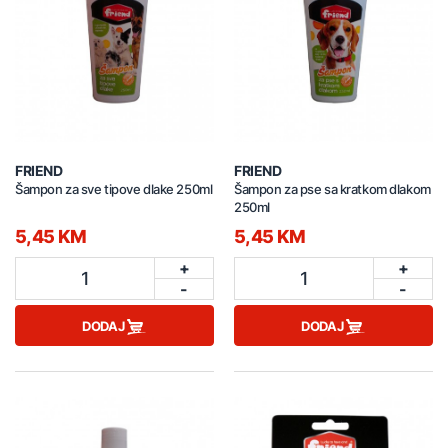
FRIEND
FRIEND
Šampon za sve tipove dlake 250ml
Šampon za pse sa kratkom dlakom
250ml
5,45 KM
5,45 KM
+
+
1
1
-
-
DODAJ
DODAJ