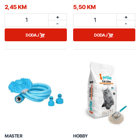
2,45 KM
5,50 KM
+
+
1
1
-
-
DODAJ
DODAJ
MASTER
HOBBY