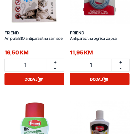
FRIEND
FRIEND
Ampula BIO antiparazitna za mace
Antiparazitna ogrlica za psa
16,50 KM
11,95 KM
+
+
1
1
-
-
DODAJ
DODAJ