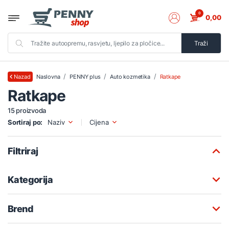
0
0,00
Traži
Naslovna
PENNY plus
Auto kozmetika
Ratkape
Nazad
Ratkape
15 proizvoda
Sortiraj po:
Naziv
Cijena
Filtriraj
Kategorija
Brend