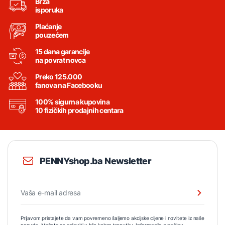
Brza
isporuka
Plaćanje
pouzećem
15 dana garancije
na povrat novca
Preko 125.000
fanova na Facebooku
100% sigurna kupovina
10 fizičkih prodajnih centara
PENNYshop.ba Newsletter
Prijavom pristajete da vam povremeno šaljemo akcijske cijene i novitete iz naše
ponude. Možete se odjaviti u bilo kojem trenutku. Informacije o načinu