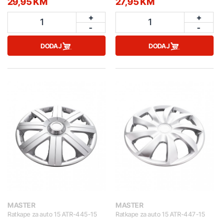
29,95 KM
27,95 KM
+
+
1
1
-
-
DODAJ
DODAJ
MASTER
MASTER
Ratkape za auto 15 ATR-445-15
Ratkape za auto 15 ATR-447-15