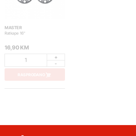
MASTER
Ratkape 16"
16,90 KM
+
1
-
RASPRODANO