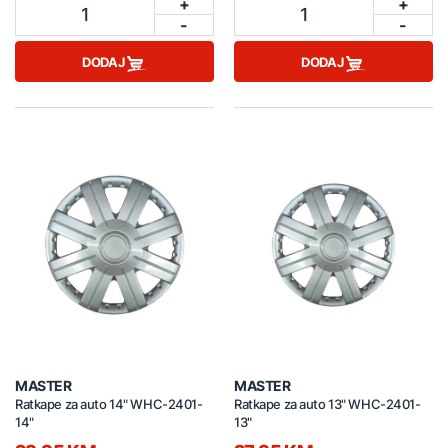
+
+
1
1
-
-
DODAJ
DODAJ
MASTER
MASTER
Ratkape za auto 14" WHC-2401-
Ratkape za auto 13" WHC-2401-
14"
13"