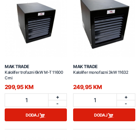
MAK TRADE
MAK TRADE
Kalolifer trofazni 6kW M-T 11600
Kalolifer monofazni 3kW 11632
Crni
299,95 KM
249,95 KM
+
+
1
1
-
-
DODAJ
DODAJ