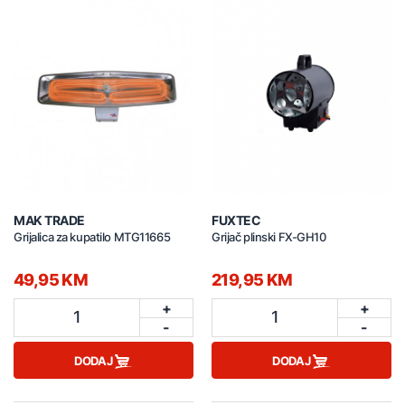
MAK TRADE
FUXTEC
Grijalica za kupatilo MTG11665
Grijač plinski FX-GH10
49,95 KM
219,95 KM
+
+
1
1
-
-
DODAJ
DODAJ