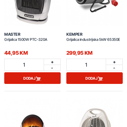
MASTER
KEMPER
Grijalica 1500W PTC-320A
Grijalica industrijska 5kW 65350E
44,95 KM
299,95 KM
+
+
1
1
-
-
DODAJ
DODAJ