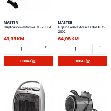
MASTER
MASTER
Grijalica konvektorska CH-2000A
Grijalica konvektorska zidna PTC-
2002
49,95 KM
64,95 KM
+
+
1
1
-
-
DODAJ
DODAJ