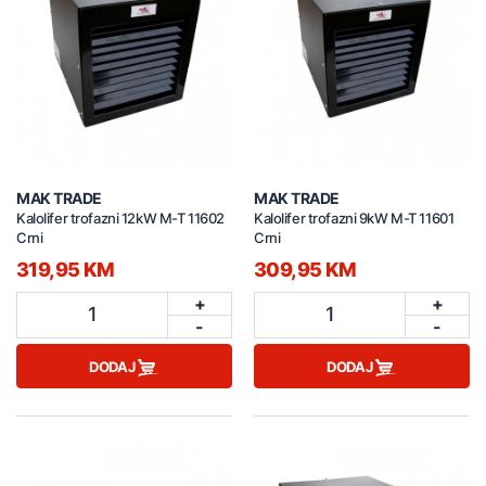
MAK TRADE
MAK TRADE
Kalolifer trofazni 12kW M-T 11602
Kalolifer trofazni 9kW M-T 11601
Crni
Crni
319,95 KM
309,95 KM
+
+
1
1
-
-
DODAJ
DODAJ