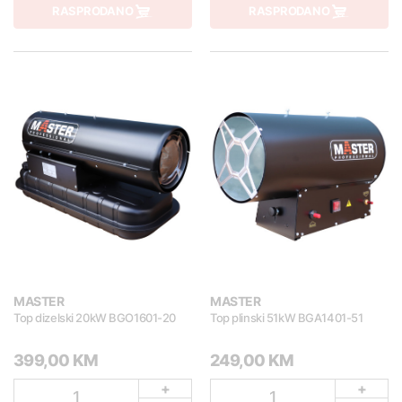
RASPRODANO
RASPRODANO
MASTER
MASTER
Top dizelski 20kW BGO1601-20
Top plinski 51kW BGA1401-51
399,00 KM
249,00 KM
+
+
1
1