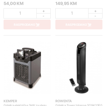
54,00 KM
149,95 KM
+
+
1
1
-
-
RASPRODANO
RASPRODANO
KEMPER
ROWENTA
Grijalica električna 3kW za vlagu
Grijalica Tower Intense SO9420F0