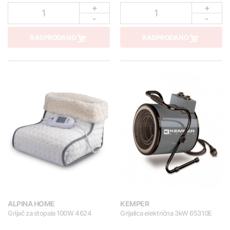
+
+
1
1
-
-
RASPRODANO
RASPRODANO
ALPINA HOME
KEMPER
Grijač za stopala 100W 4624
Grijalica električna 3kW 65310E