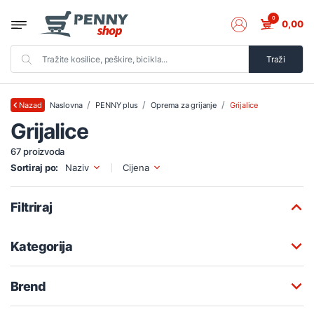
0
0,00
Traži
Naslovna
PENNY plus
Oprema za grijanje
Grijalice
Nazad
Grijalice
67 proizvoda
Sortiraj po:
Naziv
Cijena
Filtriraj
Kategorija
Brend