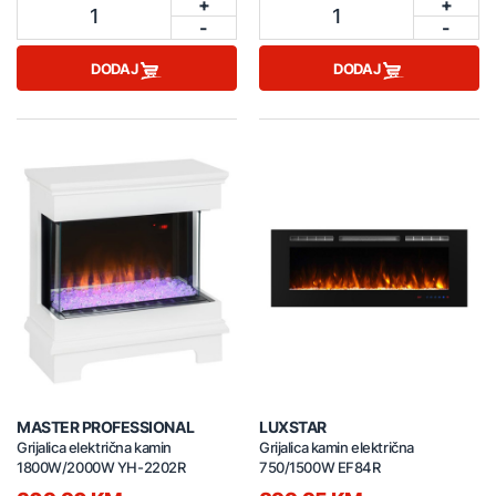
+
+
1
1
-
-
DODAJ
DODAJ
MASTER PROFESSIONAL
LUXSTAR
Grijalica električna kamin
Grijalica kamin električna
1800W/2000W YH-2202R
750/1500W EF84R