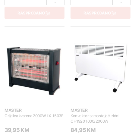
-
-
RASPRODANO
RASPRODANO
MASTER
MASTER
Grijalica kvarcna 2000W LX-1503F
Konvektor samostojeći zidni
CH1920 1000/2000W
39,95 KM
84,95 KM