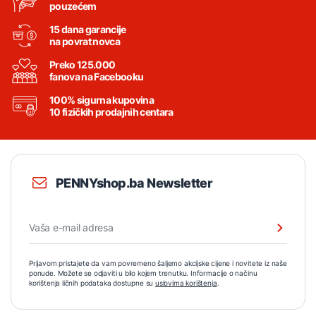
pouzećem
15 dana garancije
na povrat novca
Preko 125.000
fanova na Facebooku
100% sigurna kupovina
10 fizičkih prodajnih centara
PENNYshop.ba Newsletter
Prijavom pristajete da vam povremeno šaljemo akcijske cijene i novitete iz naše
ponude. Možete se odjaviti u bilo kojem trenutku. Informacije o načinu
korištenja ličnih podataka dostupne su
uslovima korištenja
.