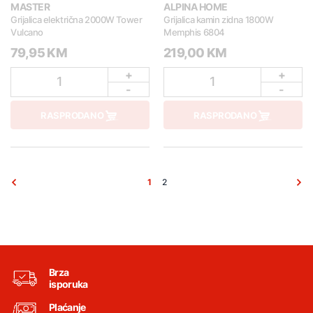
MASTER
ALPINA HOME
Grijalica električna 2000W Tower
Grijalica kamin zidna 1800W
Vulcano
Memphis 6804
79,95 KM
219,00 KM
+
+
1
1
-
-
RASPRODANO
RASPRODANO
1
2
Brza
isporuka
Plaćanje