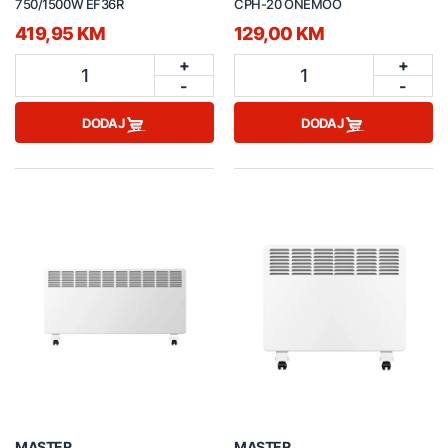
750/1500W EF36R
CPH-20 ONEMOO
419,95 KM
129,00 KM
+
+
1
1
-
-
DODAJ
DODAJ
MASTER
MASTER