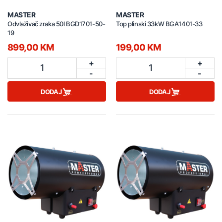
MASTER
MASTER
Odvlaživač zraka 50l BGD1701-50-
Top plinski 33kW BGA1401-33
19
899,00 KM
199,00 KM
+
+
1
1
-
-
DODAJ
DODAJ