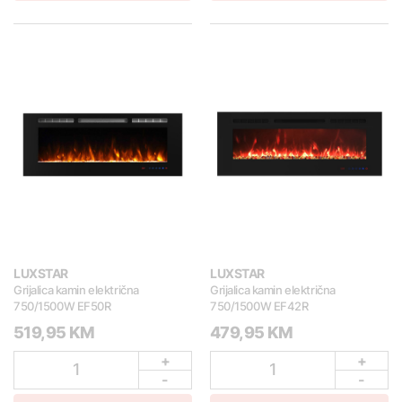
LUXSTAR
LUXSTAR
Grijalica kamin električna
Grijalica kamin električna
750/1500W EF50R
750/1500W EF42R
519,95 KM
479,95 KM
+
+
1
1
-
-