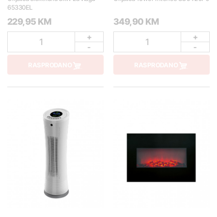
65330EL
229,95 KM
349,90 KM
+
+
1
1
-
-
RASPRODANO
RASPRODANO