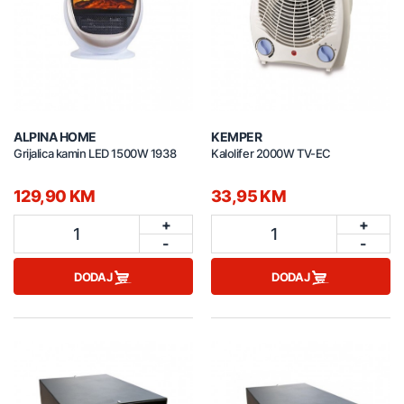
ALPINA HOME
KEMPER
Grijalica kamin LED 1500W 1938
Kalolifer 2000W TV-EC
129,90 KM
33,95 KM
+
+
1
1
-
-
DODAJ
DODAJ