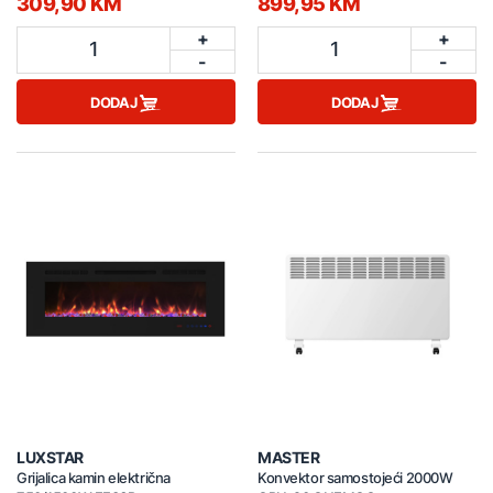
309,90 KM
899,95 KM
+
+
1
1
-
-
DODAJ
DODAJ
LUXSTAR
MASTER
Grijalica kamin električna
Konvektor samostojeći 2000W