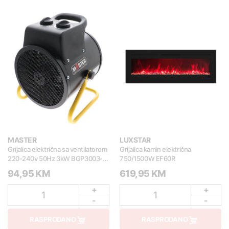
MASTER
LUXSTAR
Grijalica električna sa ventilatorom
Grijalica kamin električna
220-240v 50Hz 3kW BGP3003-
750/1500W EF60R
30
94,95 KM
619,95 KM
+
+
1
1
-
-
RASPRODANO
RASPRODANO