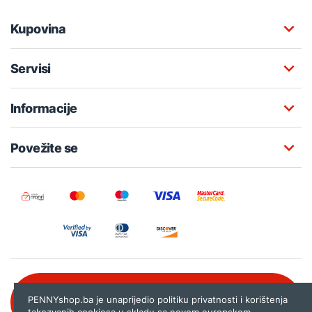
Kupovina
Servisi
Informacije
Povežite se
Besplatna korisnička podrška:
PENNYshop.ba je unaprijedio politiku privatnosti i korištenja
080 020 261