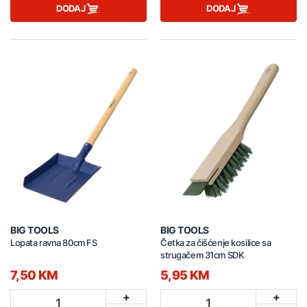
DODAJ
DODAJ
BIG TOOLS
BIG TOOLS
Lopata ravna 80cm FS
Četka za čišćenje kosilice sa
strugačem 31cm SDK
7,50 KM
5,95 KM
+
+
1
1