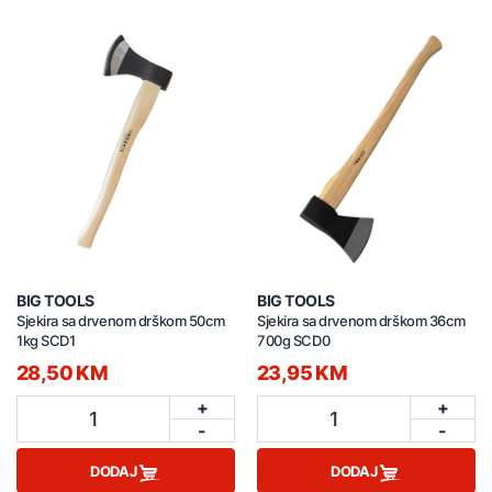
BIG TOOLS
BIG TOOLS
Sjekira sa drvenom drškom 50cm
Sjekira sa drvenom drškom 36cm
1kg SCD1
700g SCD0
28,50 KM
23,95 KM
+
+
1
1
-
-
DODAJ
DODAJ