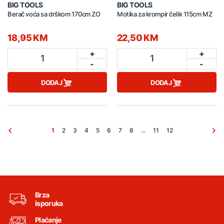
BIG TOOLS
BIG TOOLS
Berač voća sa drškom 170cm ZO
Motika za krompir čelik 115cm MZ
18,95 KM
22,50 KM
+
+
1
1
-
-
DODAJ
DODAJ
1
2
3
4
5
6
7
8
...
11
12
Brza
isporuka
Plaćanje