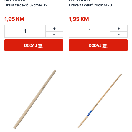
Drška za čekić 32cm M32
Drška za čekić 28cm M28
1,95 KM
1,95 KM
+
+
1
1
-
-
DODAJ
DODAJ