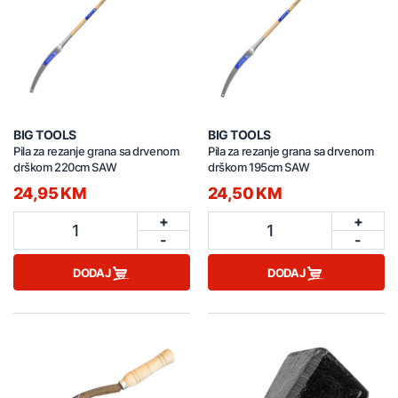
BIG TOOLS
BIG TOOLS
Pila za rezanje grana sa drvenom
Pila za rezanje grana sa drvenom
drškom 220cm SAW
drškom 195cm SAW
24,95 KM
24,50 KM
+
+
1
1
-
-
DODAJ
DODAJ