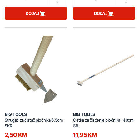
-
-
DODAJ
DODAJ
BIG TOOLS
BIG TOOLS
Strugač za čistač pločnika 6,5cm
Četka za čišćenje pločnika 140cm
SKR
SB
2,50 KM
11,95 KM