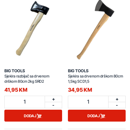
BIG TOOLS
BIG TOOLS
Sjekira razbijač sa drvenom
Sjekira sa drvenom drškom 80cm
drškom 80cm 2kg SRD2
1,5kg SCD1,5
41,95 KM
34,95 KM
+
+
1
1
-
-
DODAJ
DODAJ