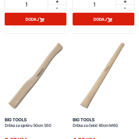
+
+
1
1
-
-
DODAJ
DODAJ
BIG TOOLS
BIG TOOLS
Drška za sjekiru 50cm S50
Drška za čekić 60cm M60