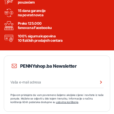
pouzećem
15 dana garancije
na povrat novca
Preko 125.000
fanova na Facebooku
100% sigurna kupovina
10 fizičkih prodajnih centara
PENNYshop.ba Newsletter
Prijavom pristajete da vam povremeno šaljemo akcijske cijene i novitete iz naše
ponude. Možete se odjaviti u bilo kojem trenutku. Informacije o načinu
korištenja ličnih podataka dostupne su
uslovima korištenja
.