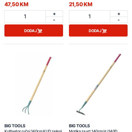
47,50 KM
21,50 KM
+
+
1
1
-
-
DODAJ
DODAJ
BIG TOOLS
BIG TOOLS
Kultivator ručni 140cm KUD zeleni
Motika za vrt 140cm HJ140D