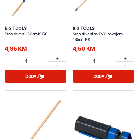
BIG TOOLS
BIG TOOLS
Štap drveni 150cm K150
Štap drveni sa PVC navojem
135cm KK
4,95 KM
4,50 KM
+
+
1
1
-
-
DODAJ
DODAJ