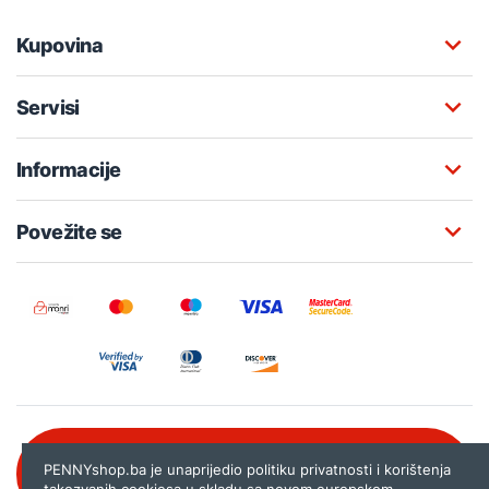
Kupovina
Servisi
Informacije
Povežite se
Besplatna korisnička podrška:
PENNYshop.ba je unaprijedio politiku privatnosti i korištenja
080 020 261