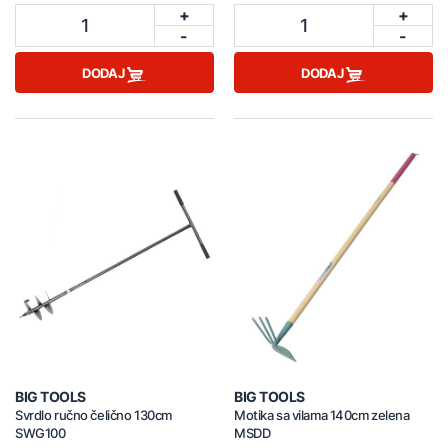
+
+
1
1
-
-
DODAJ
DODAJ
BIG TOOLS
BIG TOOLS
Svrdlo ručno čelično 130cm
Motika sa vilama 140cm zelena
SWG100
MSDD