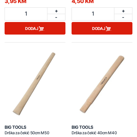
3,95 KM
4,50 KM
+
+
1
1
-
-
DODAJ
DODAJ
BIG TOOLS
BIG TOOLS
Drška za čekić 50cm M50
Drška za čekić 40cm M40