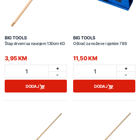
BIG TOOLS
BIG TOOLS
Štap drveni sa navojem 130cm KD
Oštrač za noževe i sjekire 789
3,95 KM
11,50 KM
+
+
1
1
-
-
DODAJ
DODAJ