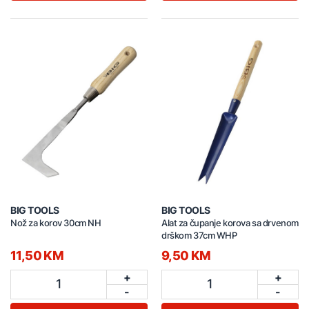
BIG TOOLS
BIG TOOLS
Nož za korov 30cm NH
Alat za čupanje korova sa drvenom
drškom 37cm WHP
11,50 KM
9,50 KM
+
+
1
1
-
-