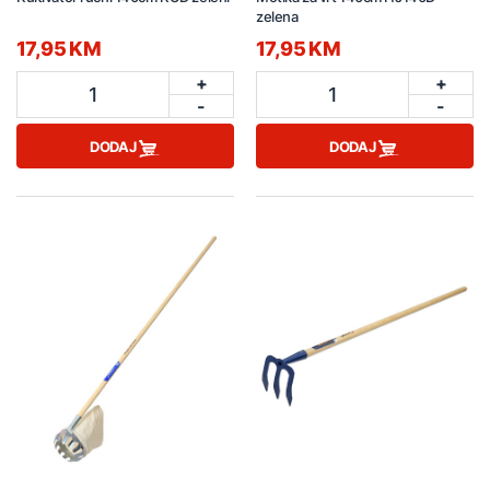
zelena
17,95 KM
17,95 KM
+
+
1
1
-
-
DODAJ
DODAJ