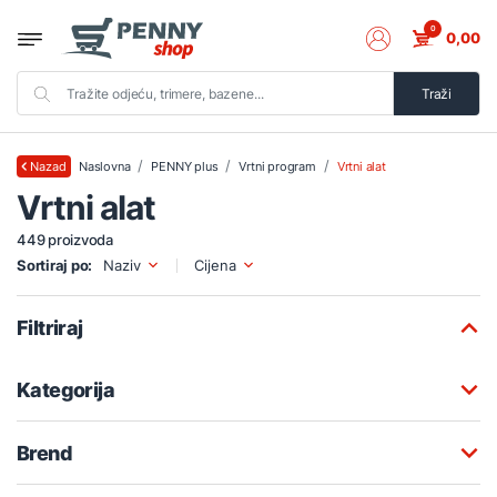
0
0,00
Traži
Naslovna
PENNY plus
Vrtni program
Vrtni alat
Nazad
Vrtni alat
449 proizvoda
Sortiraj po:
Naziv
Cijena
Filtriraj
Kategorija
Brend