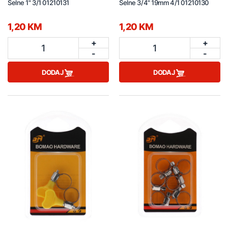
Šelne 1" 3/1 01210131
Šelne 3/4" 19mm 4/1 01210130
1,20 KM
1,20 KM
+
+
1
1
-
-
DODAJ
DODAJ