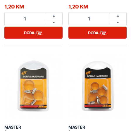
1,20 KM
1,20 KM
+
+
1
1
-
-
DODAJ
DODAJ
MASTER
MASTER