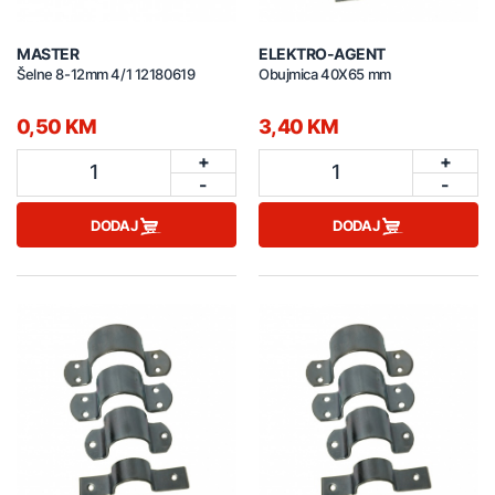
MASTER
ELEKTRO-AGENT
Šelne 8-12mm 4/1 12180619
Obujmica 40X65 mm
0,50 KM
3,40 KM
+
+
1
1
-
-
DODAJ
DODAJ