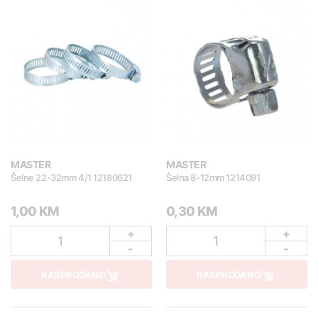
MASTER
MASTER
Šelne 22-32mm 4/1 12180621
Šelna 8-12mm 1214091
1,00 KM
0,30 KM
+
+
1
1
-
-
RASPRODANO
RASPRODANO