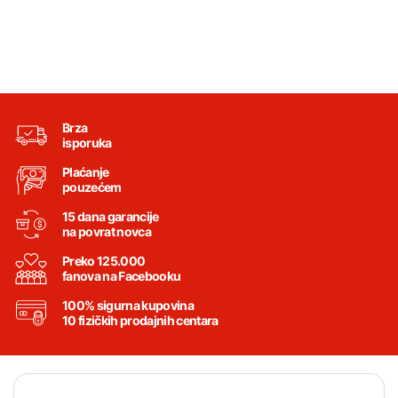
Brza
isporuka
Plaćanje
pouzećem
15 dana garancije
na povrat novca
Preko 125.000
fanova na Facebooku
100% sigurna kupovina
10 fizičkih prodajnih centara