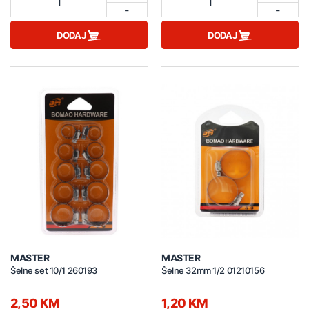
1
1
-
-
DODAJ
DODAJ
MASTER
MASTER
Šelne set 10/1 260193
Šelne 32mm 1/2 01210156
2,50 KM
1,20 KM