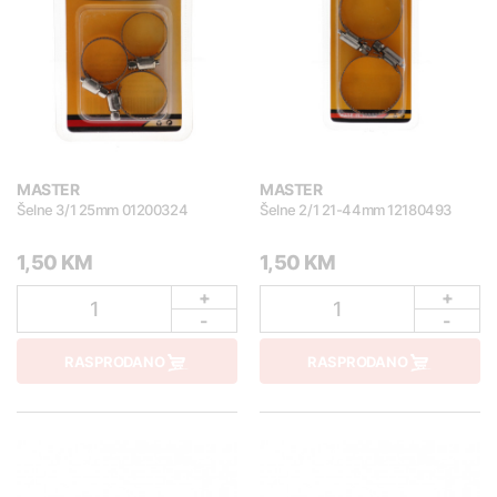
MASTER
MASTER
Šelne 3/1 25mm 01200324
Šelne 2/1 21-44mm 12180493
1,50 KM
1,50 KM
+
+
1
1
-
-
RASPRODANO
RASPRODANO