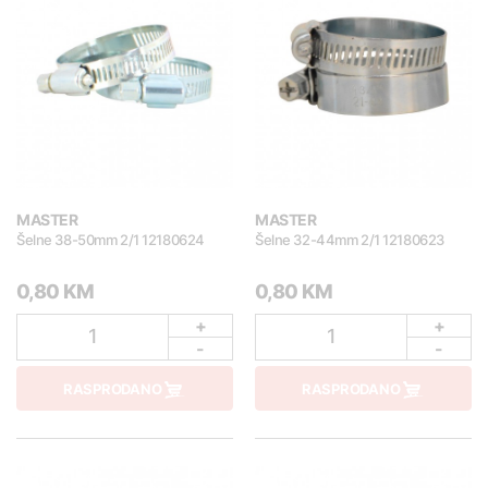
MASTER
MASTER
Šelne 38-50mm 2/1 12180624
Šelne 32-44mm 2/1 12180623
0,80 KM
0,80 KM
+
+
1
1
-
-
RASPRODANO
RASPRODANO