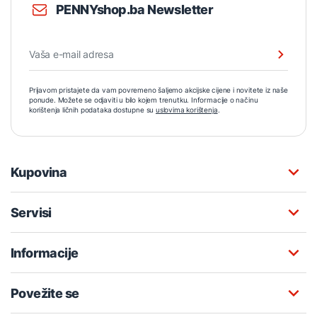
PENNYshop.ba Newsletter
Prijavom pristajete da vam povremeno šaljemo akcijske cijene i novitete iz naše
ponude. Možete se odjaviti u bilo kojem trenutku. Informacije o načinu
korištenja ličnih podataka dostupne su
uslovima korištenja
.
Kupovina
Servisi
Informacije
Povežite se