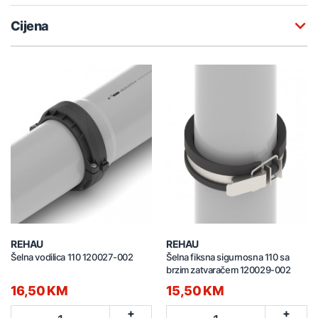
Cijena
REHAU
REHAU
Šelna vodilica 110 120027-002
Šelna fiksna sigurnosna 110 sa
brzim zatvaračem 120029-002
16,50 KM
15,50 KM
+
+