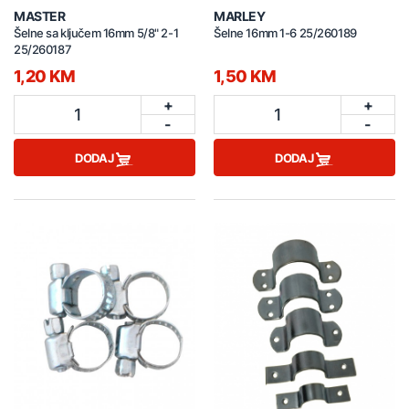
MASTER
MARLEY
Šelne sa ključem 16mm 5/8" 2-1
Šelne 16mm 1-6 25/260189
25/260187
1,20 KM
1,50 KM
+
+
1
1
-
-
DODAJ
DODAJ