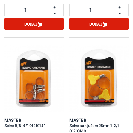
+
+
1
1
-
-
DODAJ
DODAJ
MASTER
MASTER
Šelne 5/8" 4/1 01210141
Šelne sa ključem 25mm 1" 2/1
01210140