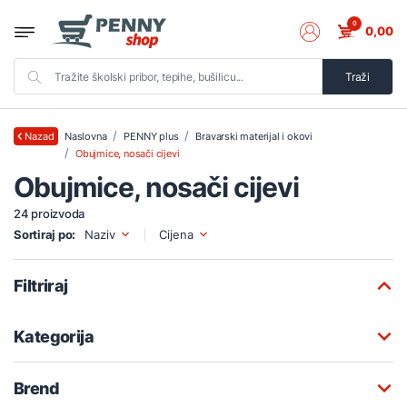
0
0,00
Traži
Naslovna
PENNY plus
Bravarski materijal i okovi
Nazad
Obujmice, nosači cijevi
Obujmice, nosači cijevi
24 proizvoda
Sortiraj po:
Naziv
Cijena
Filtriraj
Kategorija
Brend