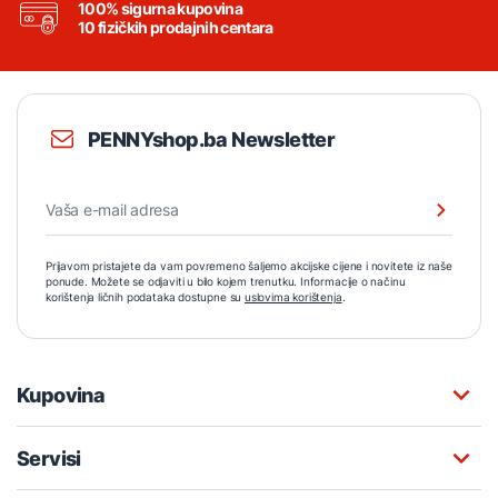
100% sigurna kupovina
10 fizičkih prodajnih centara
PENNYshop.ba Newsletter
Prijavom pristajete da vam povremeno šaljemo akcijske cijene i novitete iz naše
ponude. Možete se odjaviti u bilo kojem trenutku. Informacije o načinu
korištenja ličnih podataka dostupne su
uslovima korištenja
.
Kupovina
Servisi