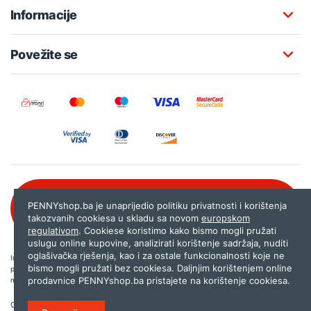
Informacije
Povežite se
Besplatna korisnička podrška:
PENNYshop.ba je unaprijedio politiku privatnosti i korištenja
080 020 261
takozvanih cookiesa u skladu sa novom
europskom
regulativom
. Cookiese koristimo kako bismo mogli pružati
uslugu online kupovine, analizirati korištenje sadržaja, nuditi
oglašivačka rješenja, kao i za ostale funkcionalnosti koje ne
Internet trgovina PENNYshop.ba nastoji objavljivati samo provjerene i pravilne
bismo mogli pružati bez cookiesa. Daljnjim korištenjem online
podatke. Ako na našoj stranici otkrijete neistinite, odnosno neadekvatne informacije,
prodavnice PENNYshop.ba pristajete na korištenje cookiesa.
molimo vas da nam to javite na
shop@pennyplus.com
.
Copyright © 2026.
Penny plus d.o.o. Sarajevo
.