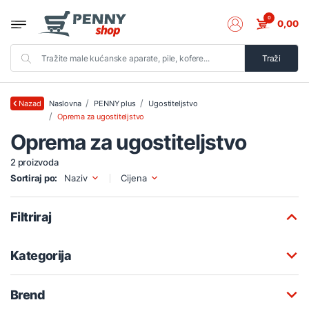
0
0,00
Traži
Naslovna
PENNY plus
Ugostiteljstvo
Nazad
Oprema za ugostiteljstvo
Oprema za ugostiteljstvo
2 proizvoda
Sortiraj po:
Naziv
Cijena
Filtriraj
Kategorija
Brend