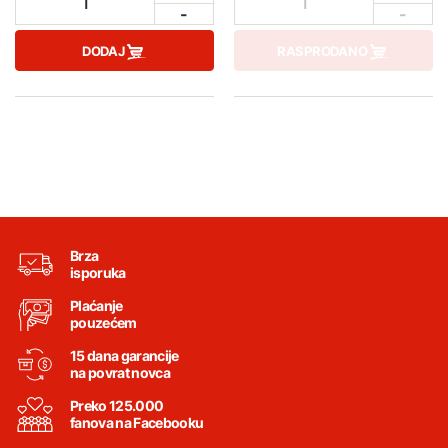
1
1
-
-
DODAJ
RASPRODANO
Brza
isporuka
Plaćanje
pouzećem
15 dana garancije
na povrat novca
Preko 125.000
fanova na Facebooku