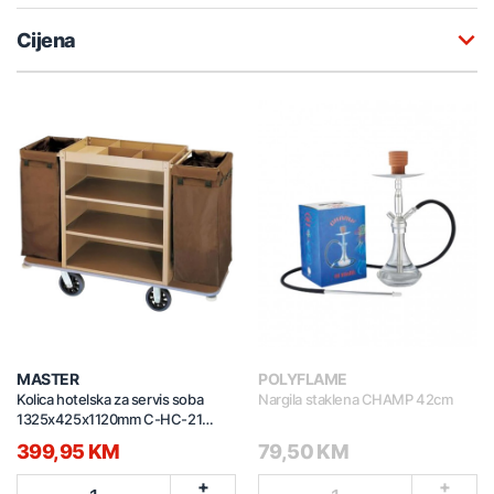
Cijena
MASTER
POLYFLAME
Kolica hotelska za servis soba
Nargila staklena CHAMP 42cm
1325x425x1120mm C-HC-21
smeđa
399,95 KM
79,50 KM
+
+