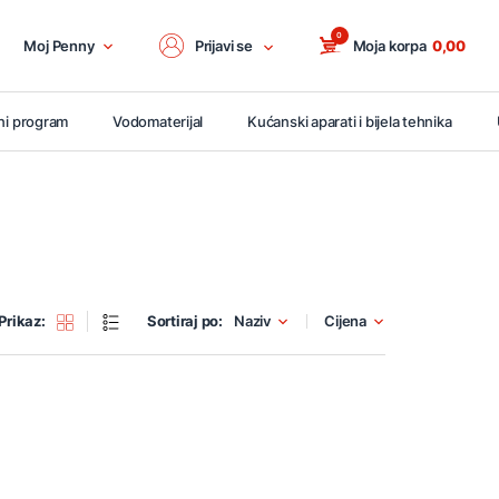
0
Moj Penny
Prijavi se
Moja korpa
0,00
ni program
Vodomaterijal
Kućanski aparati i bijela tehnika
Prikaz:
Sortiraj po:
Naziv
Cijena