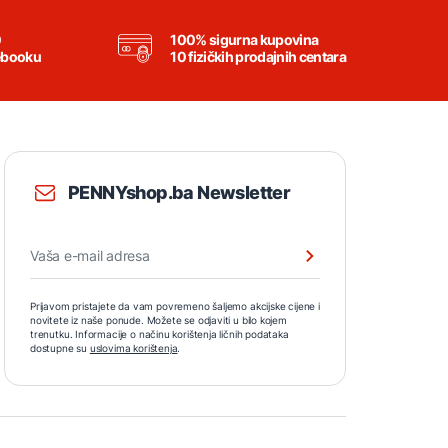
0
100% sigurna kupovina
ebooku
10 fizičkih prodajnih centara
PENNYshop.ba Newsletter
Prijavom pristajete da vam povremeno šaljemo akcijske cijene i
novitete iz naše ponude. Možete se odjaviti u bilo kojem
trenutku. Informacije o načinu korištenja ličnih podataka
dostupne su
uslovima korištenja
.