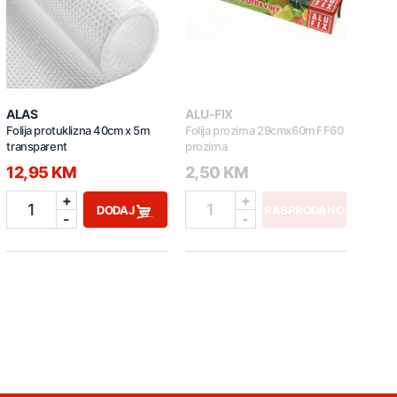
ALAS
ALU-FIX
Folija protuklizna 40cm x 5m
Folija prozirna 29cmx60m FF60
transparent
prozirna
12,95 KM
2,50 KM
+
+
1
1
DODAJ
RASPRODANO
-
-