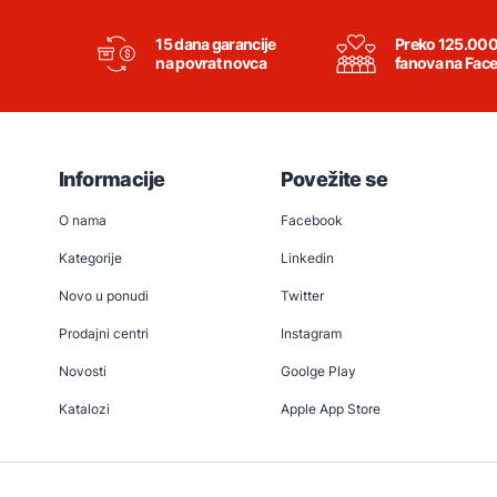
15 dana garancije
Preko 125.00
na povrat novca
fanova na Fac
Informacije
Povežite se
O nama
Facebook
Kategorije
Linkedin
Novo u ponudi
Twitter
Prodajni centri
Instagram
Novosti
Goolge Play
Katalozi
Apple App Store