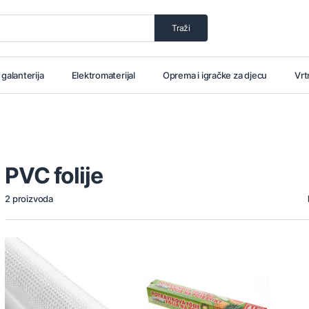
Traži
i galanterija
Elektromaterijal
Oprema i igračke za djecu
Vrt
PVC folije
2 proizvoda