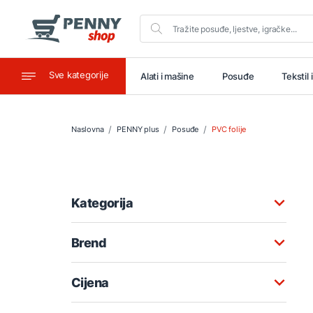
Sve kategorije
aštitu
Ugostiteljstvo
Alati i mašine
Posuđe
Tekstil 
Naslovna
PENNY plus
Posuđe
PVC folije
Kategorija
Brend
Cijena