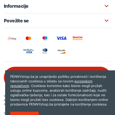
Informacije
Povežite se
Besplatna korisnička podrška:
PENNYshop.ba je unaprijedio politiku privatnosti i korištenja
080 020 261
takozvanih cookiesa u skladu sa novom
europskom
regulativom
. Cookiese koristimo kako bismo mogli pružati
uslugu online kupovine, analizirati korištenje sadržaja, nuditi
oglašivačka rješenja, kao i za ostale funkcionalnosti koje ne
Internet trgovina PENNYshop.ba nastoji objavljivati samo provjerene i pravilne
bismo mogli pružati bez cookiesa. Daljnjim korištenjem online
podatke. Ako na našoj stranici otkrijete neistinite, odnosno neadekvatne informacije,
prodavnice PENNYshop.ba pristajete na korištenje cookiesa.
molimo vas da nam to javite na
shop@pennyplus.com
.
Copyright © 2026.
Penny plus d.o.o. Sarajevo
.