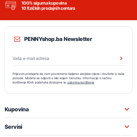
100% sigurna kupovina
10 fizičkih prodajnih centara
PENNYshop.ba Newsletter
Prijavom pristajete da vam povremeno šaljemo akcijske cijene i novitete iz naše
ponude. Možete se odjaviti u bilo kojem trenutku. Informacije o načinu
korištenja ličnih podataka dostupne su
uslovima korištenja
.
Kupovina
Servisi