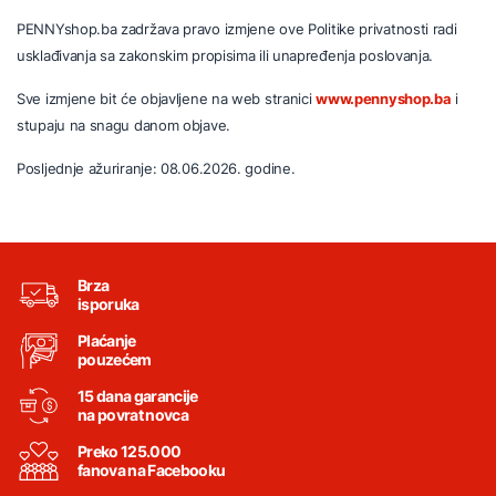
PENNYshop.ba zadržava pravo izmjene ove Politike privatnosti radi
usklađivanja sa zakonskim propisima ili unapređenja poslovanja.
Sve izmjene bit će objavljene na web stranici
www.pennyshop.ba
i
stupaju na snagu danom objave.
Posljednje ažuriranje: 08.06.2026. godine.
Brza
isporuka
Plaćanje
pouzećem
15 dana garancije
na povrat novca
Preko 125.000
fanova na Facebooku