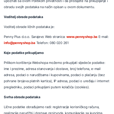
upoznati sa ovom Politikom privatnosti i da pristajete na prikupljanje i
obradu svojih podataka na način opisan u ovom dokumentu.
Voditelj obrade podataka
Voditelj obrade ličnih podataka je:
Penny Plus d.o.o. Sarajevo Web stranica:
www.pennyshop.ba
E-mail:
info@pennyshop.ba
Telefon: 080 020 261
Koje podatke prikupljamo
Prilikom korištenja Webshopa možemo prikupljati sljedeće podatke:
ime i prezime, adresa stanovanja i dostave, broj telefona, e-mail
adresa, podaci o narudžbama i kupovinama, podaci o plaćanju (bez
pohrane brojeva platnih kartica), IP adresa, podaci o uređaju i internet
pregledniku, podaci prikupljeni putem kolačića (cookies).
Svrha obrade podataka
Lične podatke obrađujemo radi: registracije korisničkog računa,
realizacije narudžbi i dostave proizvoda, komunikacije sa kupcima,