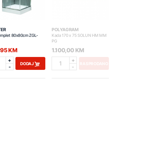
TER
POLYAGRAM
omplet 80x80cm ZGL-
Kada 170 x 75 SOLUN HM MM
PG
,95 KM
1.100,00 KM
+
+
1
DODAJ
RASPRODANO
-
-