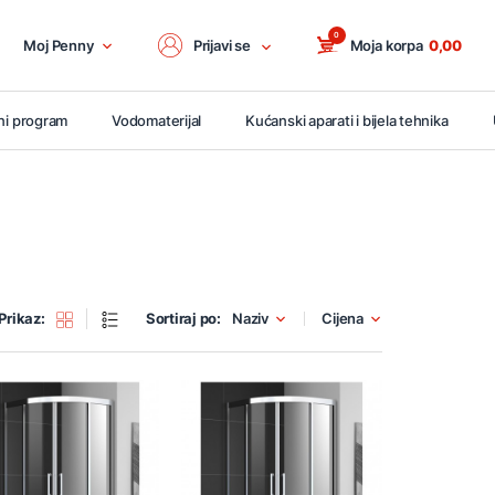
0
Moj Penny
Prijavi se
Moja korpa
0,00
ni program
Vodomaterijal
Kućanski aparati i bijela tehnika
Prikaz:
Sortiraj po:
Naziv
Cijena