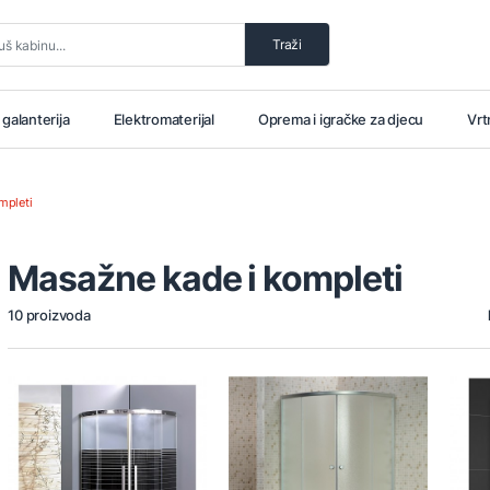
Traži
i galanterija
Elektromaterijal
Oprema i igračke za djecu
Vrt
mpleti
Masažne kade i kompleti
10 proizvoda