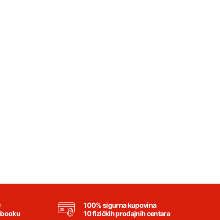
0
100% sigurna kupovina
ebooku
10 fizičkih prodajnih centara