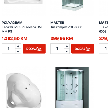
POLYAGRAM
MASTER
MAS
Kada 160x105 RIO desna HM
Tuš komplet ZGL-6008
Tuš k
MM PG
6008
1.062,50 KM
399,95 KM
379
+
+
1
1
1
DODAJ
DODAJ
-
-