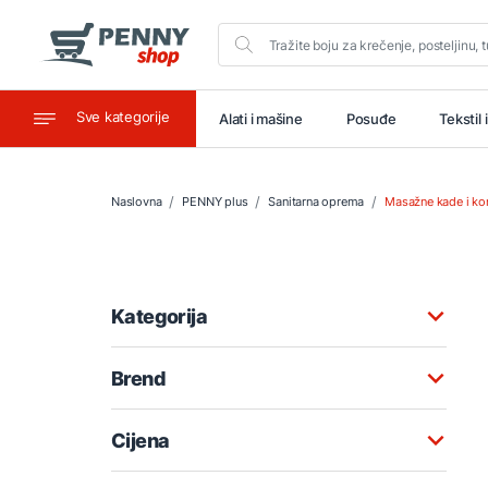
Sve kategorije
aštitu
Ugostiteljstvo
Alati i mašine
Posuđe
Tekstil 
Naslovna
PENNY plus
Sanitarna oprema
Masažne kade i ko
Kategorija
Brend
Cijena