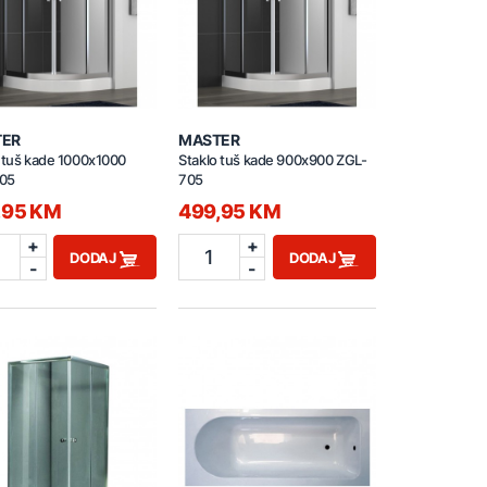
TER
MASTER
 tuš kade 1000x1000
Staklo tuš kade 900x900 ZGL-
05
705
,95 KM
499,95 KM
+
+
1
DODAJ
DODAJ
-
-