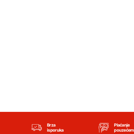
Brza
Plaćanje
isporuka
pouzećem