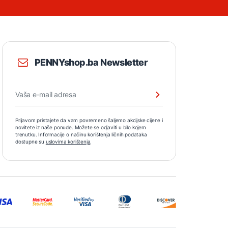
PENNYshop.ba Newsletter
Prijavom pristajete da vam povremeno šaljemo akcijske cijene i
novitete iz naše ponude. Možete se odjaviti u bilo kojem
trenutku. Informacije o načinu korištenja ličnih podataka
dostupne su
uslovima korištenja
.