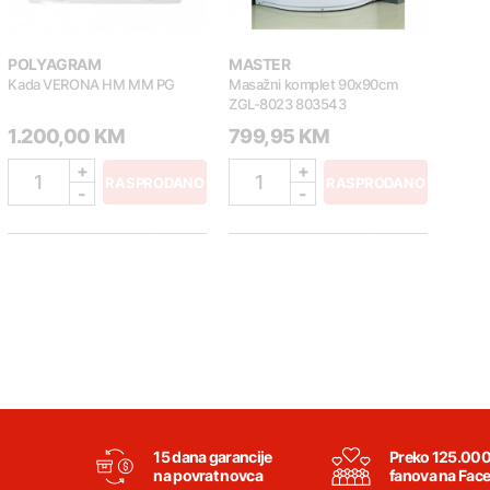
POLYAGRAM
MASTER
Kada VERONA HM MM PG
Masažni komplet 90x90cm
ZGL-8023 803543
1.200,00 KM
799,95 KM
+
+
1
1
RASPRODANO
RASPRODANO
-
-
15 dana garancije
Preko 125.00
na povrat novca
fanova na Fac