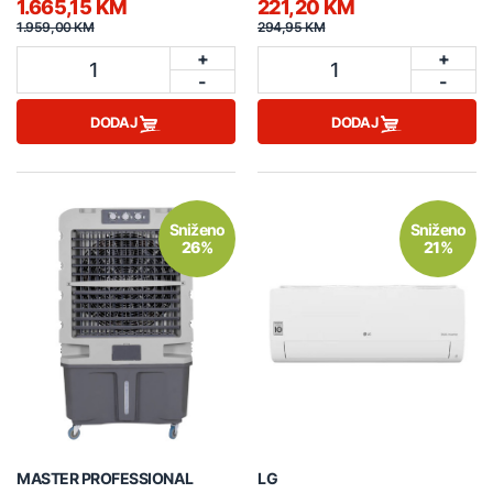
1.665,15 KM
221,20 KM
1.959,00 KM
294,95 KM
+
+
1
1
-
-
DODAJ
DODAJ
Sniženo
Sniženo
26%
21%
MASTER PROFESSIONAL
LG