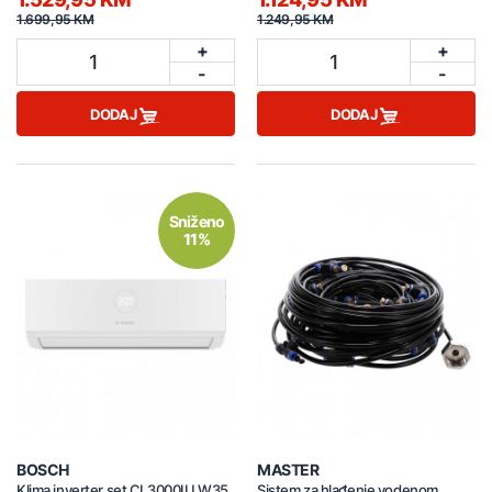
1.699,95 KM
1.249,95 KM
+
+
1
1
-
-
DODAJ
DODAJ
Sniženo
11%
BOSCH
MASTER
Klima inverter set CL3000IU W35
Sistem za hlađenje vodenom