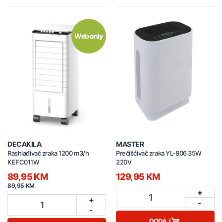
Web only
DECAKILA
MASTER
Rashlađivač zraka 1200 m3/h
Prečišćivač zraka YL-806 35W
KEFC011W
220V
89,95 KM
129,95 KM
89,95 KM
+
1
+
-
1
-
DODAJ