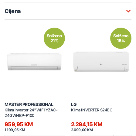
Cijena
Sniženo
Sniženo
21%
15%
MASTER PROFESSIONAL
LG
Klima inverter 24" WIFI YZAC-
Klima INVERTER S24EC
24GWHBP-P100
959,95 KM
2.294,15 KM
1.199,95 KM
2.699,00 KM