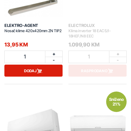
ELEKTRO-AGENT
ELECTROLUX
Nosač klime 420x420mm ZN TIP2
Klima inverter 18 EACS/I-
18HEF/N8 EEC
13,95 KM
1.099,90 KM
+
+
1
1
-
-
DODAJ
RASPRODANO
Sniženo
21%