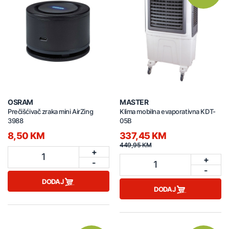
OSRAM
MASTER
Prečišćivač zraka mini AirZing
Klima mobilna evaporativna KDT-
3988
05B
8,50 KM
337,45 KM
449,95 KM
+
1
+
-
1
-
DODAJ
DODAJ