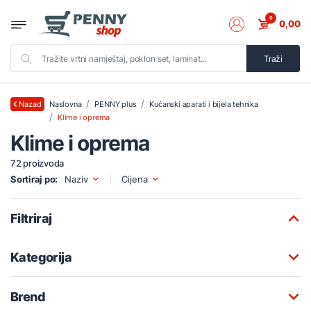
0
0,00
Traži
Naslovna
PENNY plus
Kućanski aparati i bijela tehnika
Nazad
Klime i oprema
Klime i oprema
72 proizvoda
Sortiraj po:
Naziv
Cijena
Filtriraj
Kategorija
Brend