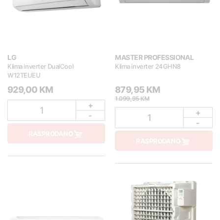
LG
MASTER PROFESSIONAL
Klima inverter DualCool
Klima inverter 24GHN8
W12TEUEU
929,00 KM
879,95 KM
1.099,95 KM
+
1
+
-
1
-
RASPRODANO
RASPRODANO