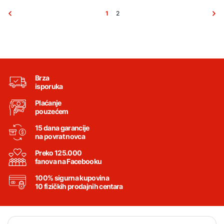
1
2
Brza
isporuka
Plaćanje
pouzećem
15 dana garancije
na povrat novca
Preko 125.000
fanova na Facebooku
100% sigurna kupovina
10 fizičkih prodajnih centara