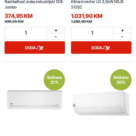
Rashlađivač zraka industrijski 120l
Klima Inverter LG 3,5kW NSJS
Jumbo
S12EC
374,95 KM
1.031,90 KM
499,95 KM
1.289,90 KM
+
+
1
1
-
-
DODAJ
DODAJ
Sniženo
Sniženo
21%
20%