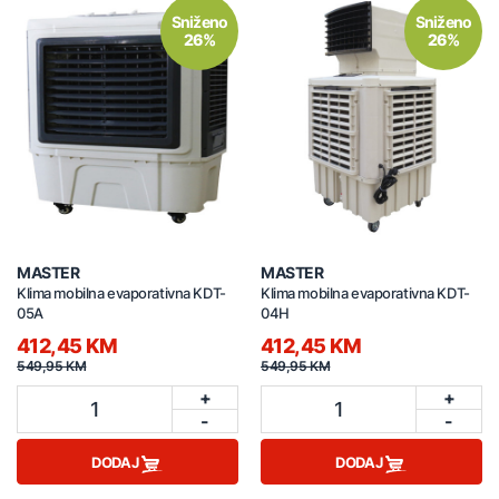
Sniženo
Sniženo
26%
26%
MASTER
MASTER
Klima mobilna evaporativna KDT-
Klima mobilna evaporativna KDT-
05A
04H
412,45 KM
412,45 KM
549,95 KM
549,95 KM
+
+
1
1
-
-
DODAJ
DODAJ