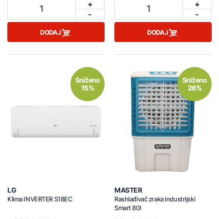
+
+
1
1
-
-
DODAJ
DODAJ
Sniženo
Sniženo
15%
26%
LG
MASTER
Klima INVERTER S18EC
Rashlađivač zraka industrijski
Smart 80l