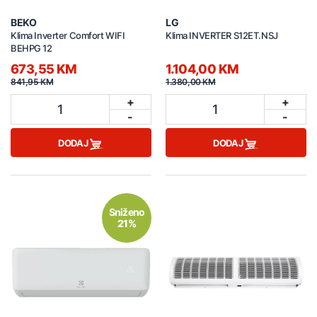
BEKO
LG
Klima Inverter Comfort WIFI
Klima INVERTER S12ET.NSJ
BEHPG 12
673,55 KM
1.104,00 KM
841,95 KM
1.380,00 KM
+
+
1
1
-
-
DODAJ
DODAJ
Sniženo
21%