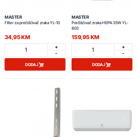
MASTER
MASTER
Filter za prečišćivač zraka YL-10
Prečišćivač zraka HEPA 35W YL-
803
34,95 KM
159,95 KM
+
+
1
1
-
-
DODAJ
DODAJ