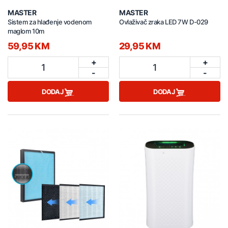
MASTER
MASTER
Sistem za hlađenje vodenom
Ovlaživač zraka LED 7W D-029
maglom 10m
59,95 KM
29,95 KM
+
+
1
1
-
-
DODAJ
DODAJ