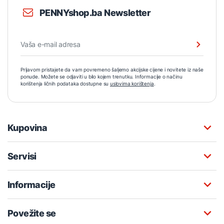
PENNYshop.ba Newsletter
Prijavom pristajete da vam povremeno šaljemo akcijske cijene i novitete iz naše
ponude. Možete se odjaviti u bilo kojem trenutku. Informacije o načinu
korištenja ličnih podataka dostupne su
uslovima korištenja
.
Kupovina
Servisi
Informacije
Povežite se