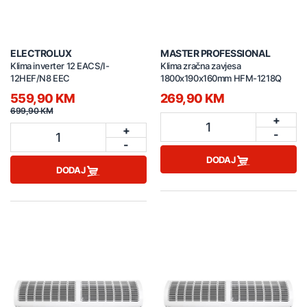
ELECTROLUX
MASTER PROFESSIONAL
Klima inverter 12 EACS/I-
Klima zračna zavjesa
12HEF/N8 EEC
1800x190x160mm HFM-1218Q
559,90 KM
269,90 KM
699,90 KM
+
1
+
-
1
-
DODAJ
DODAJ