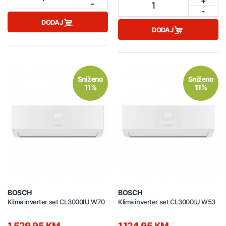
+
-
1
-
DODAJ
DODAJ
Sniženo
Sniženo
11%
11%
BOSCH
BOSCH
Klima inverter set CL3000IU W70
Klima inverter set CL3000IU W53
1.529,95 KM
1.124,95 KM