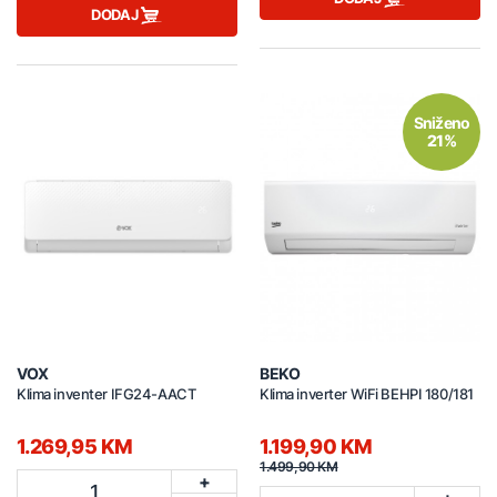
DODAJ
Sniženo
21%
VOX
BEKO
Klima inventer IFG24-AACT
Klima inverter WiFi BEHPI 180/181
1.269,95 KM
1.199,90 KM
1.499,90 KM
+
1