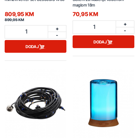
maglom 18m
809,95 KM
70,95 KM
899,95 KM
+
1
+
-
1
-
DODAJ
DODAJ