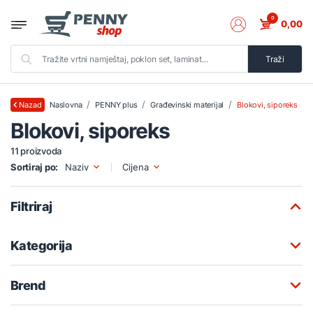
0
0,00
Traži
Naslovna
PENNY plus
Građevinski materijal
Blokovi, siporeks
Nazad
Blokovi, siporeks
11 proizvoda
Sortiraj po:
Naziv
Cijena
Filtriraj
Kategorija
Brend