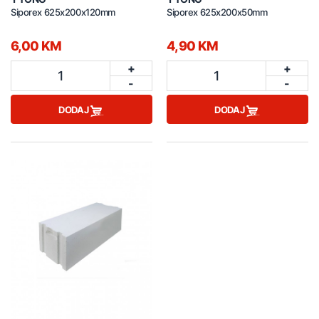
Siporex 625x200x120mm
Siporex 625x200x50mm
6,00 KM
4,90 KM
+
+
1
1
-
-
DODAJ
DODAJ