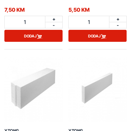
7,50 KM
5,50 KM
+
+
1
1
-
-
DODAJ
DODAJ
YTONG
YTONG