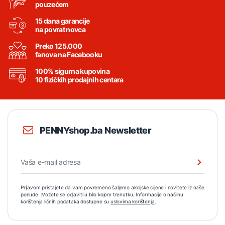
pouzećem
15 dana garancije
na povrat novca
Preko 125.000
fanova na Facebooku
100% sigurna kupovina
10 fizičkih prodajnih centara
PENNYshop.ba Newsletter
Prijavom pristajete da vam povremeno šaljemo akcijske cijene i novitete iz naše
ponude. Možete se odjaviti u bilo kojem trenutku. Informacije o načinu
korištenja ličnih podataka dostupne su
uslovima korištenja
.