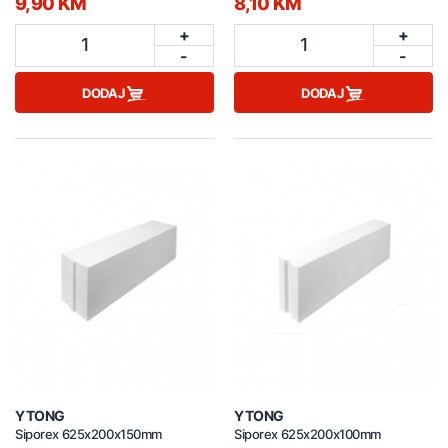
9,90 KM
8,10 KM
+
+
1
1
-
-
DODAJ
DODAJ
YTONG
YTONG
Siporex 625x200x150mm
Siporex 625x200x100mm