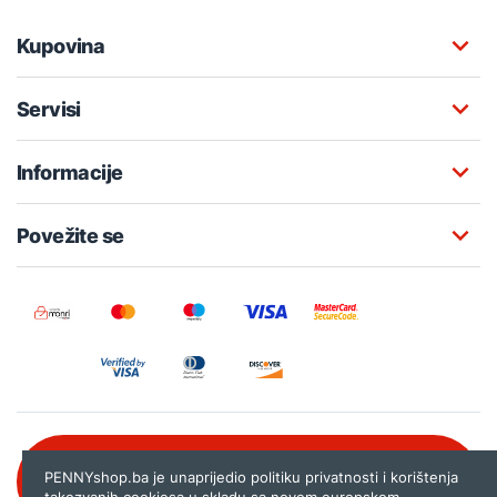
Kupovina
Servisi
Informacije
Povežite se
Besplatna korisnička podrška:
PENNYshop.ba je unaprijedio politiku privatnosti i korištenja
080 020 261