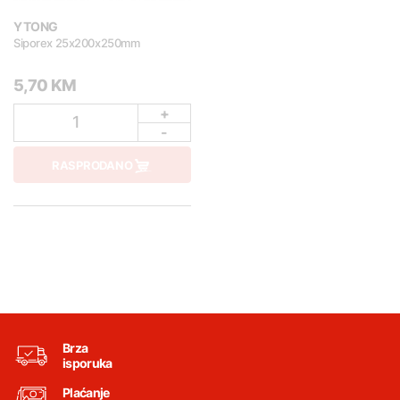
YTONG
Siporex 25x200x250mm
5,70 KM
+
1
-
RASPRODANO
Brza
isporuka
Plaćanje