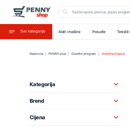
Sve kategorije
aštitu
Ugostiteljstvo
Alati i mašine
Posuđe
Tekstil 
Naslovna
PENNY plus
Granitni program
Granitne klupice
Kategorija
Brend
Cijena