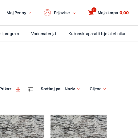
0
Moj Penny
Prijavi se
Moja korpa
0,00
ni program
Vodomaterijal
Kućanski aparati i bijela tehnika
Prikaz:
Sortiraj po:
Naziv
Cijena