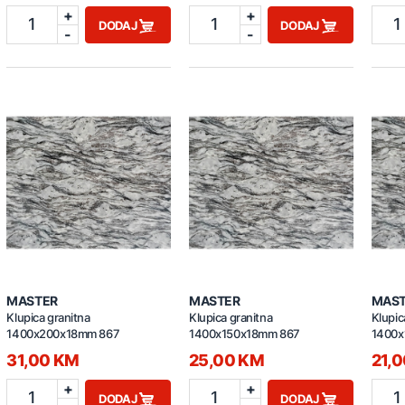
+
+
1
1
1
DODAJ
DODAJ
-
-
MASTER
MASTER
MAS
Klupica granitna
Klupica granitna
Klupic
1400x200x18mm 867
1400x150x18mm 867
1400x
31,00 KM
25,00 KM
21,
+
+
1
1
1
DODAJ
DODAJ