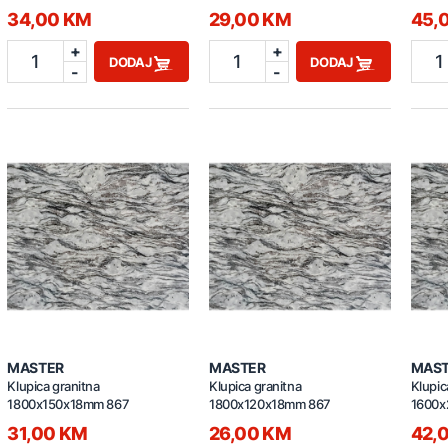
34,00 KM
29,00 KM
45,
+
+
1
1
1
DODAJ
DODAJ
-
-
MASTER
MASTER
MAS
Klupica granitna
Klupica granitna
Klupic
1800x150x18mm 867
1800x120x18mm 867
1600x
31,00 KM
26,00 KM
42,