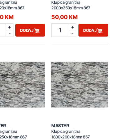
a granitna
Klupica granitna
20x18mm 867
2000x250x18mm 867
00 KM
50,00 KM
+
+
1
DODAJ
DODAJ
-
-
TER
MASTER
a granitna
Klupica granitna
250x18mm 867
1800x200x18mm 867