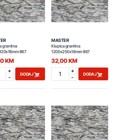
TER
MASTER
a granitna
Klupica granitna
120x18mm 867
1200x250x18mm 867
00 KM
32,00 KM
+
+
1
DODAJ
DODAJ
-
-