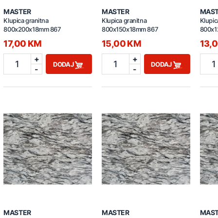
MASTER
MASTER
MAS
Klupica granitna
Klupica granitna
Klupic
800x200x18mm 867
800x150x18mm 867
800x1
17,00 KM
15,00 KM
13,
+
+
1
1
1
DODAJ
DODAJ
-
-
MASTER
MASTER
MAS