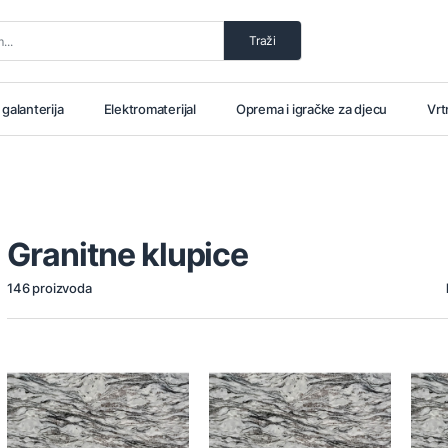
Traži
i galanterija
Elektromaterijal
Oprema i igračke za djecu
Vrt
Granitne klupice
146 proizvoda