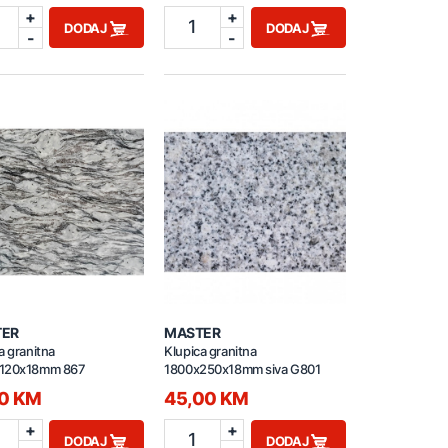
+
+
1
DODAJ
DODAJ
-
-
TER
MASTER
a granitna
Klupica granitna
120x18mm 867
1800x250x18mm siva G801
00 KM
45,00 KM
+
+
1
DODAJ
DODAJ