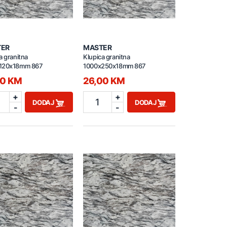
TER
MASTER
a granitna
Klupica granitna
120x18mm 867
1000x250x18mm 867
00 KM
26,00 KM
+
+
1
DODAJ
DODAJ
-
-