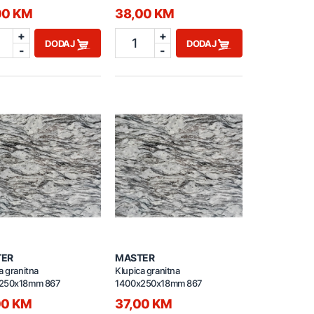
00 KM
38,00 KM
+
+
1
DODAJ
DODAJ
-
-
TER
MASTER
a granitna
Klupica granitna
250x18mm 867
1400x250x18mm 867
00 KM
37,00 KM