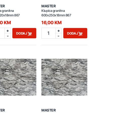
TER
MASTER
a granitna
Klupica granitna
20x18mm 867
600x250x18mm 867
00 KM
16,00 KM
+
+
1
DODAJ
DODAJ
-
-
TER
MASTER