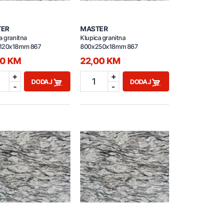
TER
MASTER
a granitna
Klupica granitna
120x18mm 867
800x250x18mm 867
00 KM
22,00 KM
+
+
1
DODAJ
DODAJ
-
-