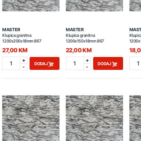
MASTER
MASTER
MAS
Klupica granitna
Klupica granitna
Klupic
1200x200x18mm 867
1200x150x18mm 867
1200x
27,00 KM
22,00 KM
18,
+
+
1
1
1
DODAJ
DODAJ
-
-