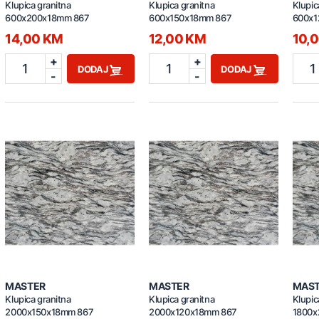
Klupica granitna
Klupica granitna
Klupic
600x200x18mm 867
600x150x18mm 867
600x1
14,00 KM
12,00 KM
10,
+
+
1
1
1
DODAJ
DODAJ
-
-
MASTER
MASTER
MAS
Klupica granitna
Klupica granitna
Klupic
2000x150x18mm 867
2000x120x18mm 867
1800x