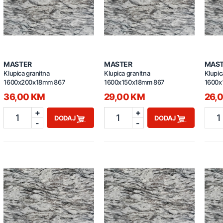
MASTER
MASTER
MAS
Klupica granitna
Klupica granitna
Klupic
1600x200x18mm 867
1600x150x18mm 867
1600x
36,00 KM
29,00 KM
26,
+
+
1
1
1
DODAJ
DODAJ
-
-