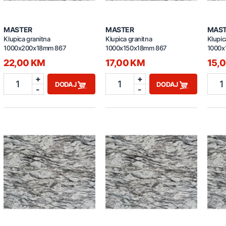
MASTER
MASTER
MAS
Klupica granitna
Klupica granitna
Klupic
1000x200x18mm 867
1000x150x18mm 867
1000x
22,00 KM
17,00 KM
15,
+
+
1
1
1
DODAJ
DODAJ
-
-