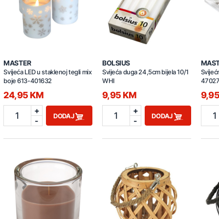
MASTER
BOLSIUS
MAS
Svijeća LED u staklenoj tegli mix
Svijeća duga 24,5cm bijela 10/1
Svijeć
boje 613-401632
WHI
47027
24,95 KM
9,95 KM
9,9
+
+
1
1
1
DODAJ
DODAJ
-
-