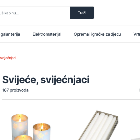
Traži
i galanterija
Elektromaterijal
Oprema i igračke za djecu
Vrt
 svijećnjaci
Svijeće, svijećnjaci
187 proizvoda