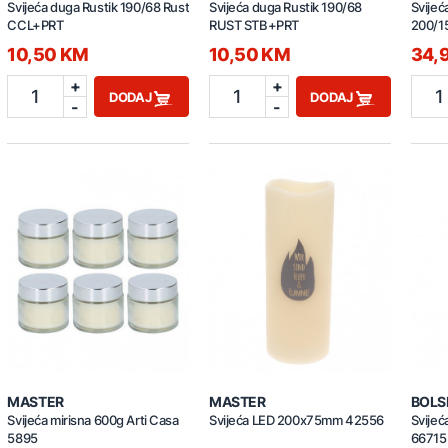
Svijeća duga Rustik 190/68 Rust
Svijeća duga Rustik 190/68
Svijeća
CCL+PRT
RUST STB+PRT
200/1
10,50 KM
10,50 KM
34,
+
+
1
1
1
DODAJ
DODAJ
-
-
MASTER
MASTER
BOLS
Svijeća mirisna 600g Arti Casa
Svijeća LED 200x75mm 42556
Svijeć
5895
66715