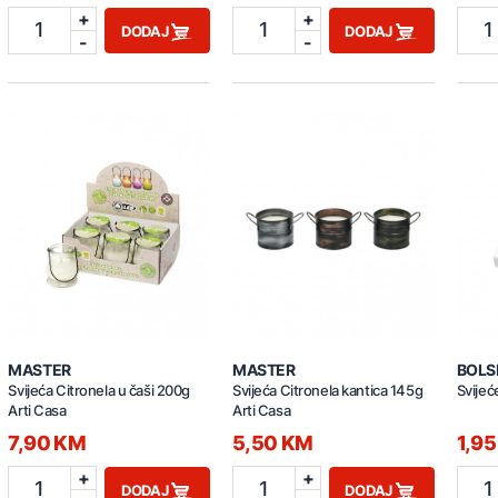
+
+
1
1
1
DODAJ
DODAJ
-
-
MASTER
MASTER
BOLS
Svijeća Citronela u čaši 200g
Svijeća Citronela kantica 145g
Svijeć
Arti Casa
Arti Casa
7,90 KM
5,50 KM
1,9
+
+
1
1
1
DODAJ
DODAJ