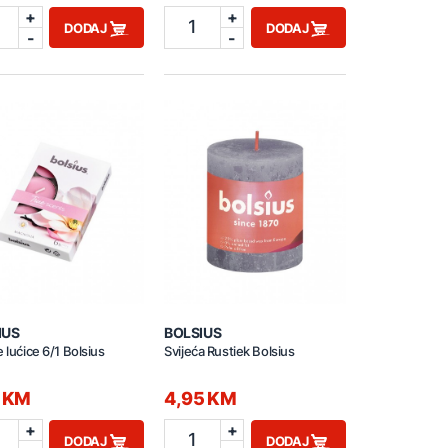
+
+
1
DODAJ
DODAJ
-
-
IUS
BOLSIUS
e lućice 6/1 Bolsius
Svijeća Rustiek Bolsius
5 KM
4,95 KM
+
+
1
DODAJ
DODAJ