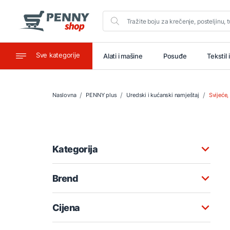
Sve kategorije
aštitu
Ugostiteljstvo
Alati i mašine
Posuđe
Tekstil 
Naslovna
PENNY plus
Uredski i kućanski namještaj
Svijeće,
Kategorija
Brend
Cijena