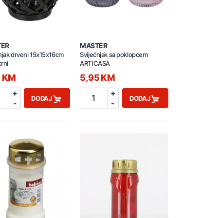
TER
MASTER
njak drveni 15x15x16cm
Svijećnjak sa poklopcem
rni
ARTICASA
5 KM
5,95 KM
+
+
1
DODAJ
DODAJ
-
-