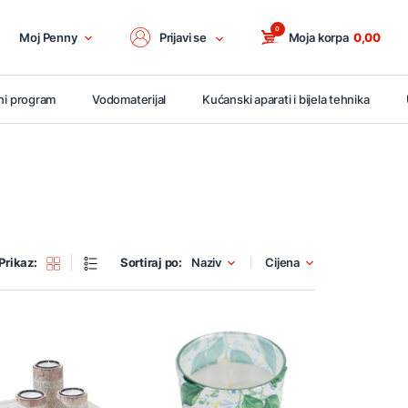
0
Moj Penny
Prijavi se
Moja korpa
0,00
ni program
Vodomaterijal
Kućanski aparati i bijela tehnika
Prikaz:
Sortiraj po:
Naziv
Cijena