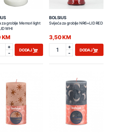
IUS
BOLSIUS
a za groblje Memori light
Svijeća za groblje NR6+LID RED
ID WHI
0 KM
3,50 KM
+
+
1
DODAJ
DODAJ
-
-