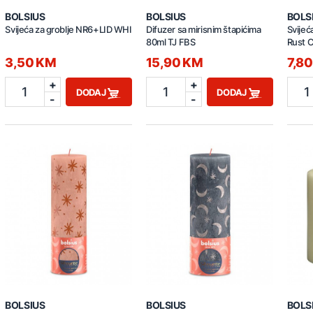
BOLSIUS
BOLSIUS
BOLS
Svijeća za groblje NR6+LID WHI
Difuzer sa mirisnim štapićima
Svijeć
80ml TJ FBS
Rust 
3,50 KM
15,90 KM
7,8
+
+
1
1
1
DODAJ
DODAJ
-
-
BOLSIUS
BOLSIUS
BOLS