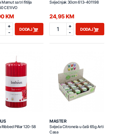
 Mamut sa tri fitilja
Svijećnjak 30cm 613-401198
50 CE1IVO
90 KM
24,95 KM
+
+
1
DODAJ
DODAJ
-
-
IUS
MASTER
a Ribbed Pillar 120-58
Svijeća Citronela u čaši 65g Arti
Casa