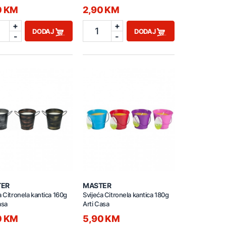
0 KM
2,90 KM
+
+
1
DODAJ
DODAJ
-
-
TER
MASTER
a Citronela kantica 160g
Svijeća Citronela kantica 180g
asa
Arti Casa
0 KM
5,90 KM