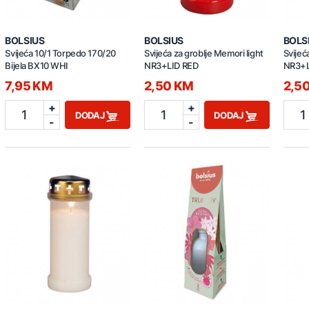
BOLSIUS
BOLSIUS
BOLS
Svijeća 10/1 Torpedo 170/20
Svijeća za groblje Memori light
Svijeć
Bijela BX10 WHI
NR3+LID RED
NR3+L
7,95 KM
2,50 KM
2,5
+
+
1
1
1
DODAJ
DODAJ
-
-