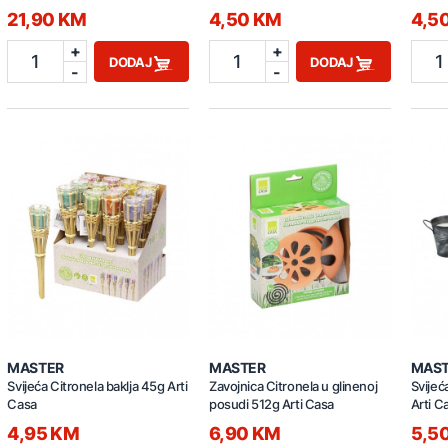
21,90 KM
4,50 KM
4,5
+
+
1
1
1
DODAJ
DODAJ
-
-
MASTER
MASTER
MAS
Svijeća Citronela baklja 45g Arti
Zavojnica Citronela u glinenoj
Svijeć
Casa
posudi 512g Arti Casa
Arti C
4,95 KM
6,90 KM
5,5