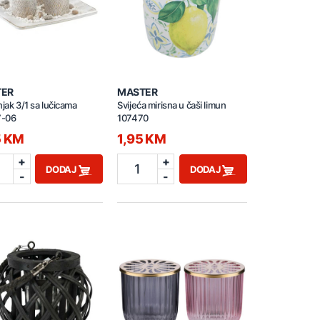
TER
MASTER
njak 3/1 sa lučicama
Svijeća mirisna u čaši limun
-06
107470
5 KM
1,95 KM
+
+
1
DODAJ
DODAJ
-
-