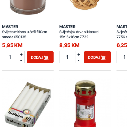
MASTER
MASTER
MAS
Svijeća mirisna u čaši fi10cm
Svijećnjak drveni Natural
Svijeć
smeđa 050135
15x15x16cm 7732
7756 c
5,95 KM
8,95 KM
6,2
+
+
1
1
1
DODAJ
DODAJ
-
-