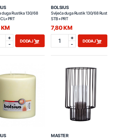
IUS
BOLSIUS
a duga Rustika 130/68
Svijeća duga Rustik 130/68 Rust
CCL+PRT
STB+PRT
0 KM
7,80 KM
+
+
1
DODAJ
DODAJ
-
-
IUS
MASTER