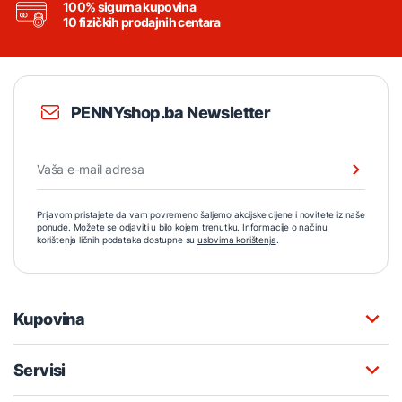
100% sigurna kupovina
10 fizičkih prodajnih centara
PENNYshop.ba Newsletter
Prijavom pristajete da vam povremeno šaljemo akcijske cijene i novitete iz naše
ponude. Možete se odjaviti u bilo kojem trenutku. Informacije o načinu
korištenja ličnih podataka dostupne su
uslovima korištenja
.
Kupovina
Servisi