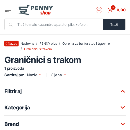
0
0,00
Traži
Naslovna
PENNY plus
Oprema za bankarstvo i trgovine
Nazad
Graničnici s trakom
Graničnici s trakom
1 proizvoda
Sortiraj po:
Naziv
Cijena
Filtriraj
Kategorija
Brend