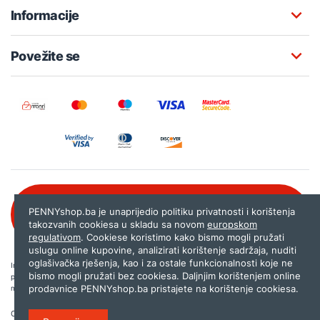
Informacije
Povežite se
Besplatna korisnička podrška:
PENNYshop.ba je unaprijedio politiku privatnosti i korištenja
080 020 261
takozvanih cookiesa u skladu sa novom
europskom
regulativom
. Cookiese koristimo kako bismo mogli pružati
uslugu online kupovine, analizirati korištenje sadržaja, nuditi
oglašivačka rješenja, kao i za ostale funkcionalnosti koje ne
Internet trgovina PENNYshop.ba nastoji objavljivati samo provjerene i pravilne
bismo mogli pružati bez cookiesa. Daljnjim korištenjem online
podatke. Ako na našoj stranici otkrijete neistinite, odnosno neadekvatne informacije,
prodavnice PENNYshop.ba pristajete na korištenje cookiesa.
molimo vas da nam to javite na
shop@pennyplus.com
.
Copyright © 2026.
Penny plus d.o.o. Sarajevo
.