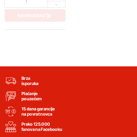
1
-
RASPRODANO
Brza
isporuka
Plaćanje
pouzećem
15 dana garancije
na povrat novca
Preko 125.000
fanova na Facebooku