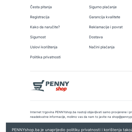
Česta pitanja
Sigurno plaćanje
Registracija
Garancija kvalitete
Kako da naručite?
Reklamacije i povrat
Sigurnost
Dostava
Uslovi korištenja
Načini plaćanja
Politika privatnosti
Internet trgovina PENNYshop.ba nastoji objavljivati samo provjerene i pra
neadekvatne informacije, molimo vas da nam to javite na
shop@pennyp
Copyright © 2026.
Penny plus d.o.o. Sarajevo
.
Dizajn i programiranj
PENNYshop.ba je unaprijedio politiku privatnosti i korištenja tak