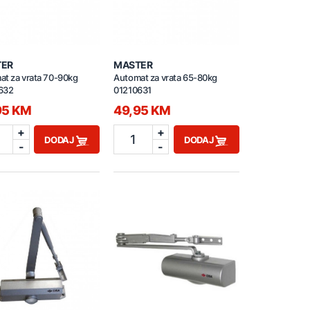
TER
MASTER
at za vrata 70-90kg
Automat za vrata 65-80kg
632
01210631
95 KM
49,95 KM
+
+
1
DODAJ
DODAJ
-
-