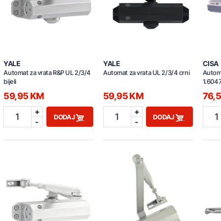
YALE
YALE
CISA
Automat za vrata R&P UL 2/3/4
Automat za vrata UL 2/3/4 crni
Autom
bijeli
1.604
(1.604
59,95 KM
59,95 KM
76,
+
+
1
1
1
DODAJ
DODAJ
-
-