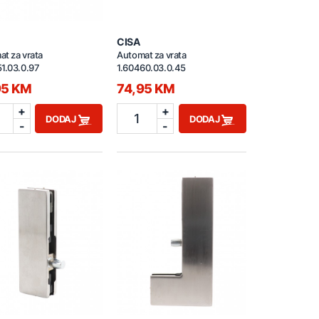
CISA
t za vrata
Automat za vrata
1.03.0.97
1.60460.03.0.45
95 KM
74,95 KM
+
+
1
DODAJ
DODAJ
-
-