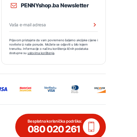
PENNYshop.ba Newsletter
Prijavom pristajete da vam povremeno šaljemo akcijske cijene i
novitete iz naše ponude. Možete se odjaviti u bilo kojem
trenutku. Informacije o načinu korištenja ličnih podataka
dostupne su
uslovima korištenja
.
Besplatna korisnička podrška:
080 020 261