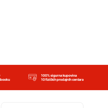
0
100% sigurna kupovina
ebooku
10 fizičkih prodajnih centara