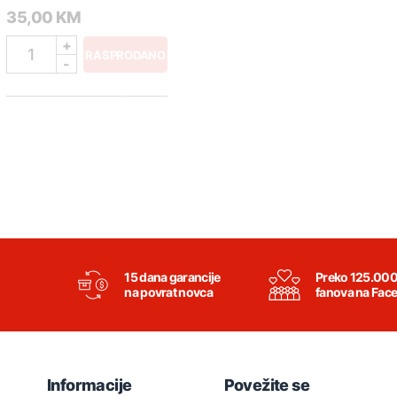
35,00 KM
+
1
RASPRODANO
-
15 dana garancije
Preko 125.00
na povrat novca
fanova na Fac
Informacije
Povežite se