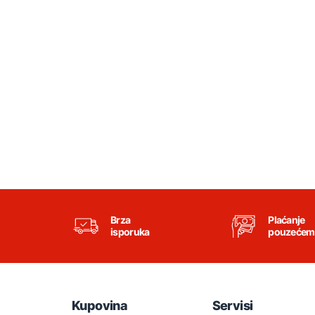
Brza
Plaćanje
isporuka
pouzećem
Kupovina
Servisi