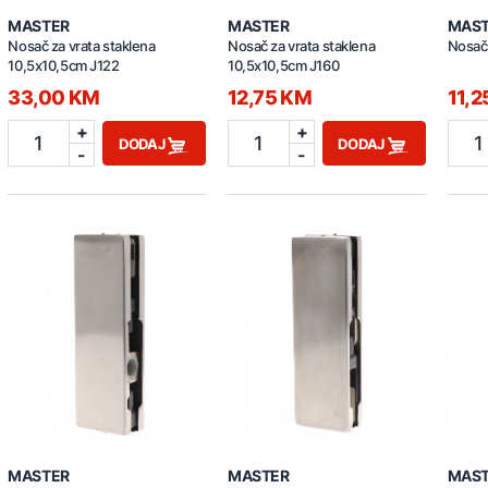
MASTER
MASTER
MAS
Nosač za vrata staklena
Nosač za vrata staklena
Nosač 
10,5x10,5cm J122
10,5x10,5cm J160
33,00 KM
12,75 KM
11,
+
+
1
1
1
DODAJ
DODAJ
-
-
MASTER
MASTER
MAS