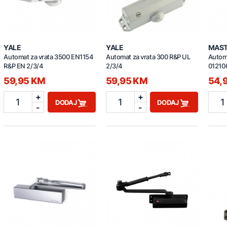
YALE
YALE
MAS
Automat za vrata 3500 EN1154
Automat za vrata 300 R&P UL
Autom
R&P EN 2/3/4
2/3/4
01210
59,95 KM
59,95 KM
54,
+
+
1
1
1
DODAJ
DODAJ
-
-