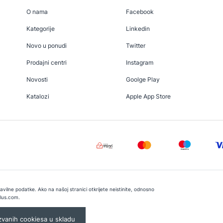
O nama
Facebook
Kategorije
Linkedin
Novo u ponudi
Twitter
Prodajni centri
Instagram
Novosti
Goolge Play
Katalozi
Apple App Store
vilne podatke. Ako na našoj stranici otkrijete neistinite, odnosno
lus.com
.
e:
Lampa.ba
ozvanih cookiesa u skladu