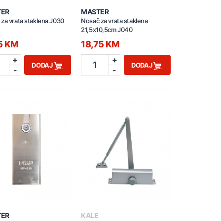
TER
MASTER
za vrata staklena J030
Nosač za vrata staklena
21,5x10,5cm J040
25 KM
18,75 KM
+
+
1
DODAJ
DODAJ
-
-
TER
KALE