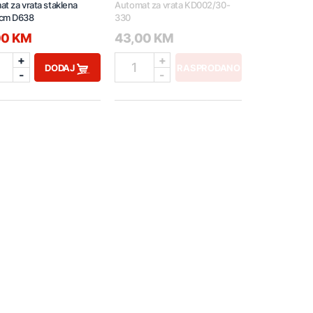
t za vrata staklena
Automat za vrata KD002/30-
cm D638
330
00 KM
43,00 KM
+
+
1
DODAJ
RASPRODANO
-
-