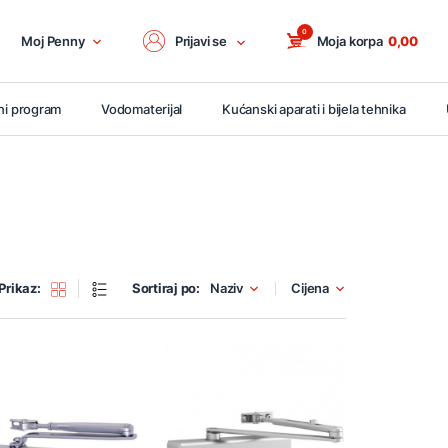
0
Moj Penny
Prijavi se
Moja korpa
0,00
ni program
Vodomaterijal
Kućanski aparati i bijela tehnika
Prikaz:
Sortiraj po:
Naziv
Cijena