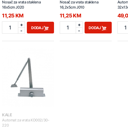
Nosač za vrata staklena
Nosač za vrata staklena
Automa
16x5cm J020
16,2x5cm J010
32x13
11,25 KM
11,25 KM
49,
+
+
1
1
1
DODAJ
DODAJ
-
-
KALE
Automat za vrata KD002/30-
220