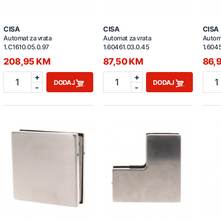
CISA
CISA
CISA
Automat za vrata
Automat za vrata
Automa
1.C1610.05.0.97
1.60461.03.0.45
1.6045
208,95 KM
87,50 KM
86,
+
+
1
1
1
DODAJ
DODAJ
-
-