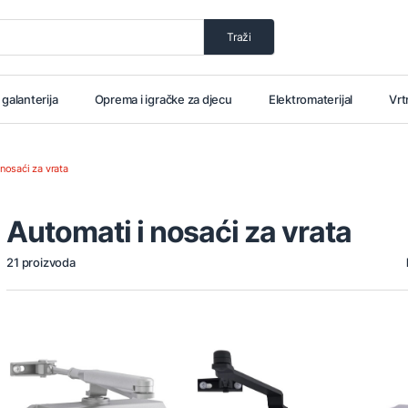
Traži
i galanterija
Oprema i igračke za djecu
Elektromaterijal
Vrt
 nosaći za vrata
Automati i nosaći za vrata
21 proizvoda