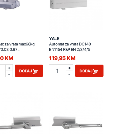
YALE
at za vrata max68kg
Automat za vrata DC140
70.03.0.97
EN1154 R&P EN 2/3/4/5
60.03.0.97)
50 KM
119,95 KM
+
+
1
DODAJ
DODAJ
-
-