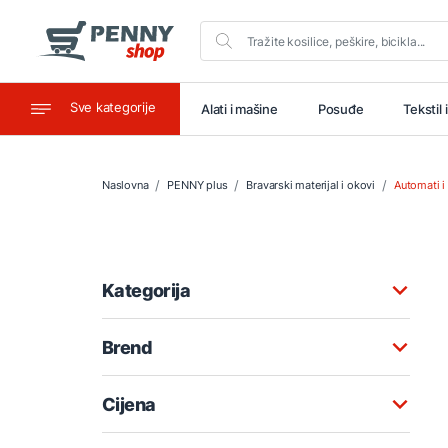
Sve kategorije
aštitu
Ugostiteljstvo
Alati i mašine
Posuđe
Tekstil 
Naslovna
PENNY plus
Bravarski materijal i okovi
Automati i
Kategorija
Brend
Cijena