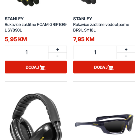
STANLEY
STANLEY
Rukavice zaštitne FOAM GRIP BR9
Rukavice zaštitne vodootporne
L SY890L
BR9 L SY18L
5,95 KM
7,95 KM
+
+
1
1
-
-
DODAJ
DODAJ