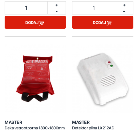
+
+
1
1
-
-
DODAJ
DODAJ
MASTER
MASTER
Deka vatrootporna 1800x1800mm
Detektor plina LX212AD