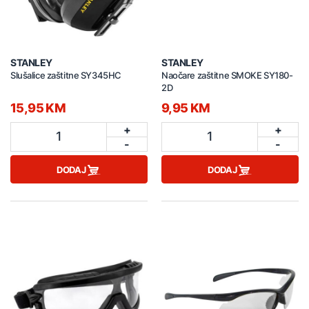
STANLEY
STANLEY
Slušalice zaštitne SY345HC
Naočare zaštitne SMOKE SY180-
2D
15,95 KM
9,95 KM
+
+
1
1
-
-
DODAJ
DODAJ