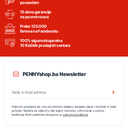
pouzećem
15 dana garancije
na povrat novca
Preko 125.000
fanova na Facebooku
100% sigurna kupovina
10 fizičkih prodajnih centara
PENNYshop.ba Newsletter
Prijavom pristajete da vam povremeno šaljemo akcijske cijene i novitete iz naše
ponude. Možete se odjaviti u bilo kojem trenutku. Informacije o načinu
korištenja ličnih podataka dostupne su
uslovima korištenja
.