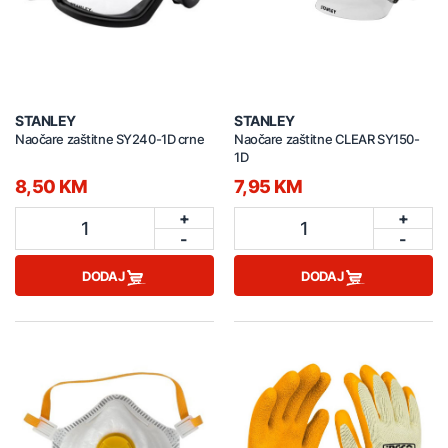
STANLEY
STANLEY
Naočare zaštitne SY240-1D crne
Naočare zaštitne CLEAR SY150-
1D
8,50 KM
7,95 KM
+
+
1
1
-
-
DODAJ
DODAJ