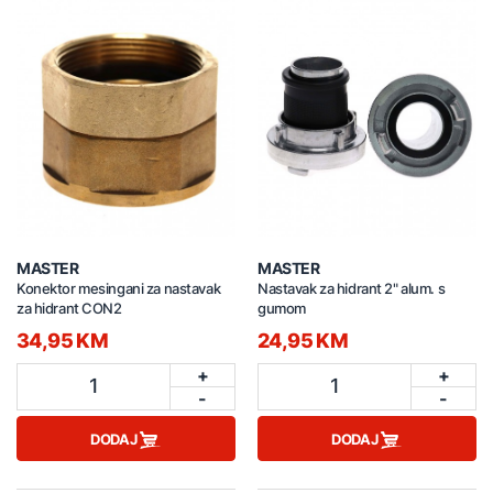
MASTER
MASTER
Konektor mesingani za nastavak
Nastavak za hidrant 2" alum. s
za hidrant CON2
gumom
34,95 KM
24,95 KM
+
+
1
1
-
-
DODAJ
DODAJ