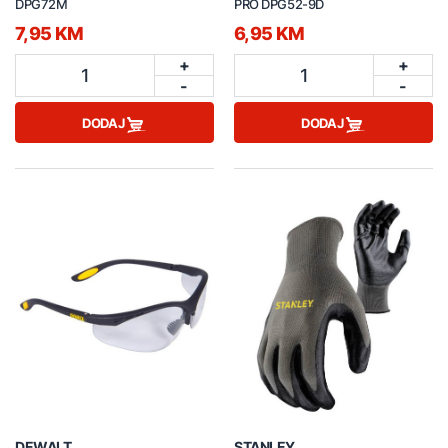
DPG72M
PRO DPG52-9D
7,95 KM
6,95 KM
+
+
1
1
-
-
DODAJ
DODAJ
DEWALT
STANLEY