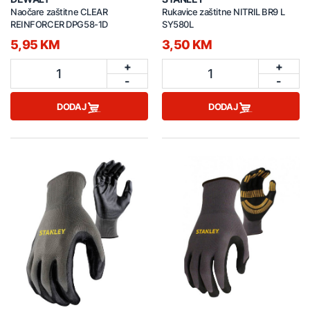
Naočare zaštitne CLEAR
Rukavice zaštitne NITRIL BR9 L
REINFORCER DPG58-1D
SY580L
5,95 KM
3,50 KM
+
+
1
1
-
-
DODAJ
DODAJ