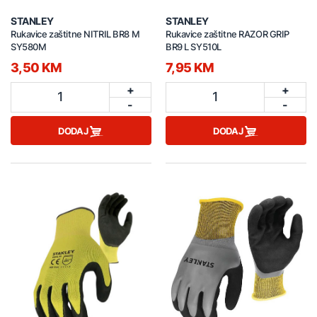
STANLEY
STANLEY
Rukavice zaštitne NITRIL BR8 M
Rukavice zaštitne RAZOR GRIP
SY580M
BR9 L SY510L
3,50 KM
7,95 KM
+
+
1
1
-
-
DODAJ
DODAJ