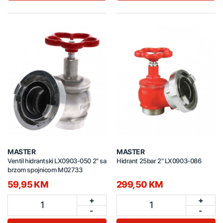
MASTER
MASTER
Ventil hidrantski LX0903-050 2" sa
Hidrant 25bar 2" LX0903-086
brzom spojnicom M02733
59,95 KM
299,50 KM
+
+
1
1
-
-