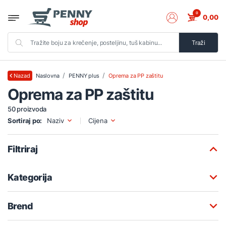
0
0,00
Traži
Naslovna
PENNY plus
Oprema za PP zaštitu
Nazad
Oprema za PP zaštitu
50 proizvoda
Sortiraj po:
Naziv
Cijena
Filtriraj
Kategorija
Brend