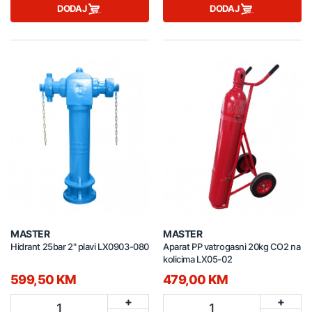
DODAJ
DODAJ
MASTER
MASTER
Hidrant 25bar 2" plavi LX0903-080
Aparat PP vatrogasni 20kg CO2 na
kolicima LX05-02
599,50 KM
479,00 KM
+
+
1
1