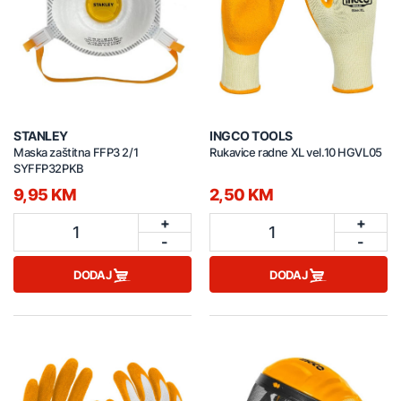
STANLEY
INGCO TOOLS
Maska zaštitna FFP3 2/1
Rukavice radne XL vel.10 HGVL05
SYFFP32PKB
9,95 KM
2,50 KM
+
+
1
1
-
-
DODAJ
DODAJ