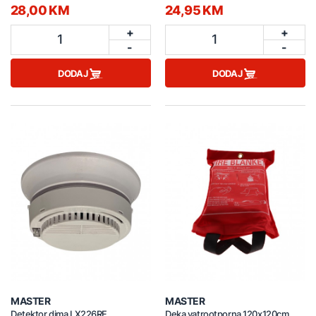
28,00 KM
24,95 KM
+
+
1
1
-
-
DODAJ
DODAJ
MASTER
MASTER
Detektor dima LX226RF
Deka vatrootporna 120x120cm