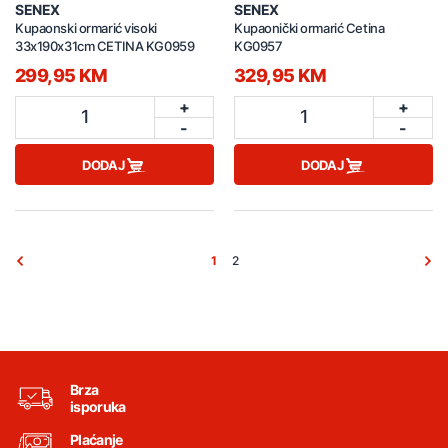
SENEX
SENEX
Kupaonski ormarić visoki
Kupaonički ormarić Cetina
33x190x31cm CETINA KG0959
KG0957
299,95 KM
329,95 KM
+
+
1
1
-
-
DODAJ
DODAJ
1
2
Brza
isporuka
Plaćanje