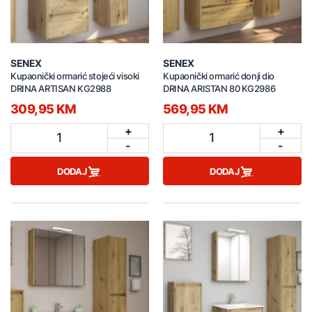
SENEX
SENEX
Kupaonički ormarić stojeći visoki
Kupaonički ormarić donji dio
DRINA ARTISAN KG2988
DRINA ARISTAN 80 KG2986
309,95 KM
569,95 KM
+
+
1
1
-
-
DODAJ
DODAJ