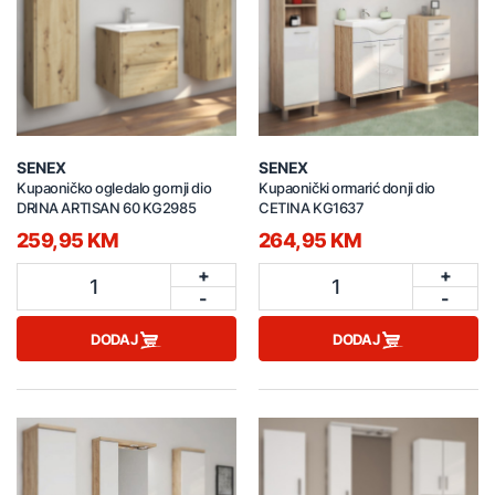
SENEX
SENEX
Kupaoničko ogledalo gornji dio
Kupaonički ormarić donji dio
DRINA ARTISAN 60 KG2985
CETINA KG1637
259,95 KM
264,95 KM
+
+
1
1
-
-
DODAJ
DODAJ