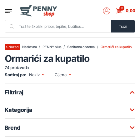
0
0,00
Traži
Naslovna
PENNY plus
Sanitarna oprema
Ormarići za kupatilo
Nazad
Ormarići za kupatilo
74 proizvoda
Sortiraj po:
Naziv
Cijena
Filtriraj
Kategorija
Brend