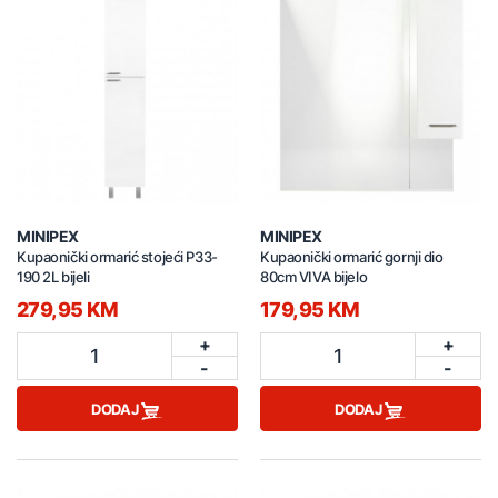
MINIPEX
MINIPEX
Kupaonički ormarić stojeći P33-
Kupaonički ormarić gornji dio
190 2L bijeli
80cm VIVA bijelo
279,95 KM
179,95 KM
+
+
1
1
-
-
DODAJ
DODAJ