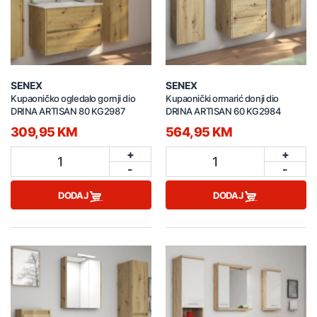
SENEX
SENEX
Kupaoničko ogledalo gornji dio
Kupaonički ormarić donji dio
DRINA ARTISAN 80 KG2987
DRINA ARTISAN 60 KG2984
309,95 KM
564,95 KM
+
+
1
1
-
-
DODAJ
DODAJ