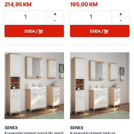
214,95 KM
195,00 KM
+
+
1
1
-
-
DODAJ
DODAJ
SENEX
SENEX
Kupaonski ormarić gornji dio viseći
Kupaonski ormarić niski sa