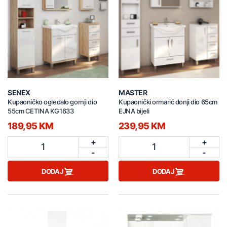
SENEX
MASTER
Kupaoničko ogledalo gornji dio
Kupaonički ormarić donji dio 65cm
55cm CETINA KG1633
EJNA bijeli
189,95 KM
239,95 KM
+
+
1
1
-
-
DODAJ
DODAJ