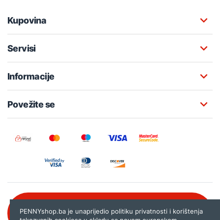
Kupovina
Servisi
Informacije
Povežite se
Besplatna korisnička podrška:
PENNYshop.ba je unaprijedio politiku privatnosti i korištenja
080 020 261