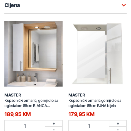
Cijena
MASTER
MASTER
Kupaonički ormarić, gornji dio sa
Kupaonički ormarić gornji dio sa
ogledalom 65cm BIANCA
ogledalom 65cm EJNA bijela
SONOMA
189,95 KM
179,95 KM
+
+
1
1
-
-