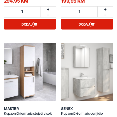
294,95 KM
199,95 KM
+
+
1
1
-
-
DODAJ
DODAJ
MASTER
SENEX
Kupaonički ormarić stojeći visoki
Kupaonički ormarić donji dio