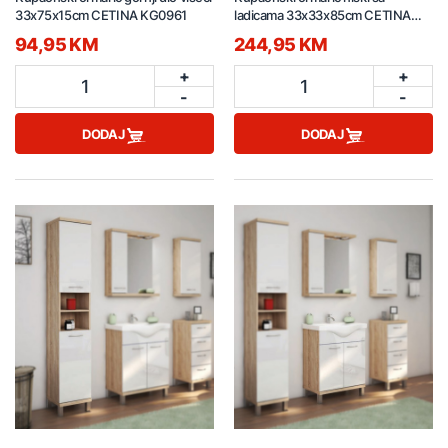
33x75x15cm CETINA KG0961
ladicama 33x33x85cm CETINA
KG0960
94,95 KM
244,95 KM
+
+
1
1
-
-
DODAJ
DODAJ