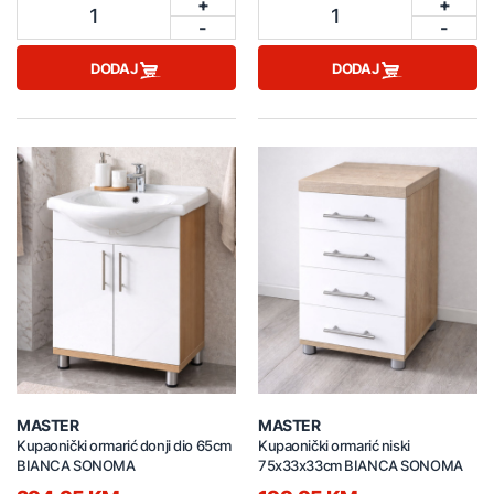
+
+
1
1
-
-
DODAJ
DODAJ
MASTER
MASTER
Kupaonički ormarić donji dio 65cm
Kupaonički ormarić niski
BIANCA SONOMA
75x33x33cm BIANCA SONOMA