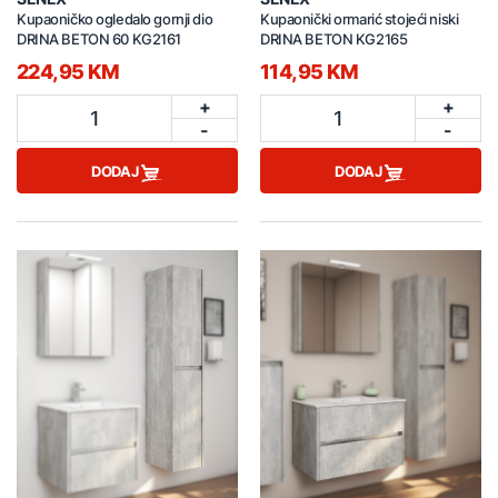
Kupaoničko ogledalo gornji dio
Kupaonički ormarić stojeći niski
DRINA BETON 60 KG2161
DRINA BETON KG2165
224,95 KM
114,95 KM
+
+
1
1
-
-
DODAJ
DODAJ