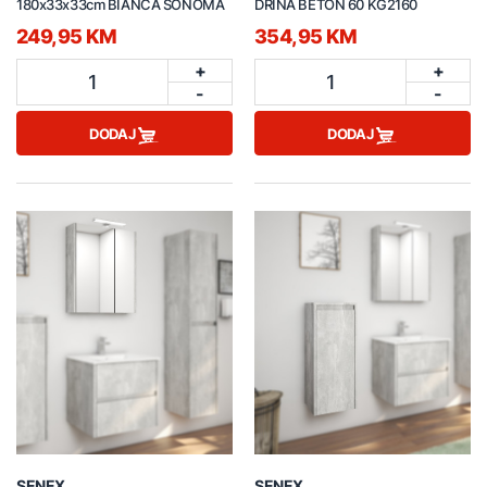
180x33x33cm BIANCA SONOMA
DRINA BETON 60 KG2160
249,95 KM
354,95 KM
+
+
1
1
-
-
DODAJ
DODAJ
SENEX
SENEX