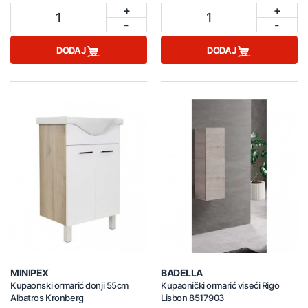
+
+
1
1
-
-
DODAJ
DODAJ
MINIPEX
BADELLA
Kupaonski ormarić donji 55cm
Kupaonički ormarić viseći Rigo
Albatros Kronberg
Lisbon 8517903