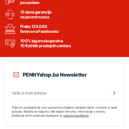
pouzećem
15 dana garancije
na povrat novca
Preko 125.000
fanova na Facebooku
100% sigurna kupovina
10 fizičkih prodajnih centara
PENNYshop.ba Newsletter
Prijavom pristajete da vam povremeno šaljemo akcijske cijene i novitete iz naše
ponude. Možete se odjaviti u bilo kojem trenutku. Informacije o načinu
korištenja ličnih podataka dostupne su
uslovima korištenja
.