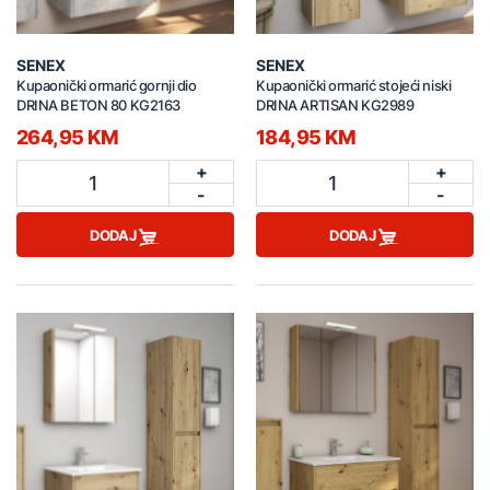
SENEX
SENEX
Kupaonički ormarić gornji dio
Kupaonički ormarić stojeći niski
DRINA BETON 80 KG2163
DRINA ARTISAN KG2989
264,95 KM
184,95 KM
+
+
1
1
-
-
DODAJ
DODAJ