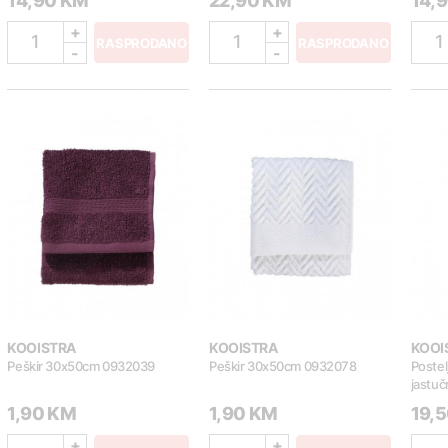
14,90 KM
22,90 KM
14,
+
+
1
1
1
RASPRODANO
RASPRODANO
-
-
KOOISTRA
KOOISTRA
KOOI
Peškir 30x50cm 0932039
Peškir 30x50cm 0932078
Postel
jastu
1,90 KM
1,90 KM
19,
+
+