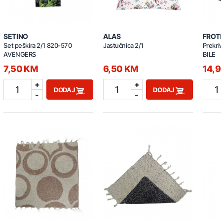
SETINO
ALAS
FROT
Set peškira 2/1 820-570
Jastučnica 2/1
Prekr
AVENGERS
BILE
7,50 KM
6,50 KM
14,
+
+
1
1
1
DODAJ
DODAJ
-
-