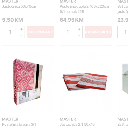
MASTER
MASTER
MAS
Jastučnica 50x70cm
Posteljina dupla 2/160x220cm
Set ča
5/1 pamuk 268
jastu
5,50 KM
64,95 KM
23,
+
+
1
1
1
RASPRODANO
RASPRODANO
-
-
MASTER
MASTER
MAS
Posteljina bračna 3/1
Jastučnica 2/1 50x70
Zaštit