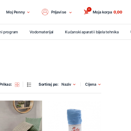
0
Moj Penny
Prijavi se
Moja korpa
0,00
ni program
Vodomaterijal
Kućanski aparati i bijela tehnika
Prikaz:
Sortiraj po:
Naziv
Cijena