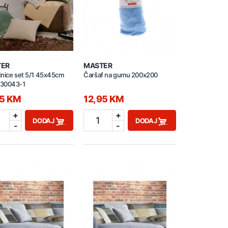
TER
MASTER
čnice set 5/1 45x45cm
Čaršaf na gumu 200x200
30043-1
95 KM
12,95 KM
+
+
1
DODAJ
DODAJ
-
-