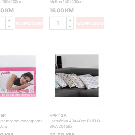
n 180x200cm
Molton 140x200cm
90 KM
16,00 KM
+
+
1
RASPRODANO
RASPRODANO
-
-
TER
HAFT SA
a za madrac vodootporna
Jastučnica 40X40cm BIJELO-
0cm
SIVA 204582