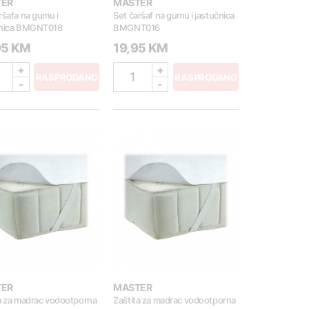
TER
MASTER
ršafa na gumu i
Set čaršaf na gumu i jastučnica
čnica BMGNT018
BMGNT016
95 KM
19,95 KM
+
+
1
RASPRODANO
RASPRODANO
-
-
TER
MASTER
a za madrac vodootporna
Zaštita za madrac vodootporna