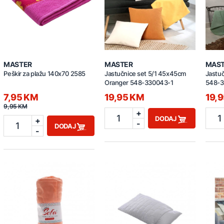
MASTER
MASTER
MAS
Peškir za plažu 140x70 2585
Jastučnice set 5/1 45x45cm
Jastu
Oranger 548-330043-1
548-3
7,95 KM
19,95 KM
19,
9,95 KM
+
1
1
DODAJ
+
-
1
DODAJ
-