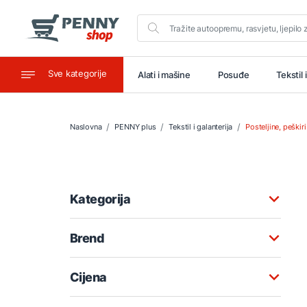
Sve kategorije
aštitu
Ugostiteljstvo
Alati i mašine
Posuđe
Tekstil 
Naslovna
PENNY plus
Tekstil i galanterija
Posteljine, peškiri
Kategorija
Brend
Cijena