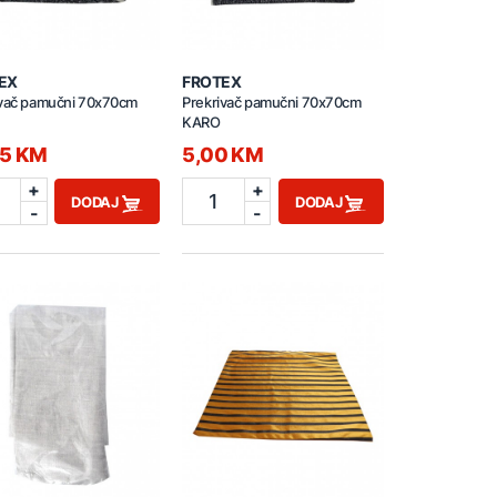
EX
FROTEX
ivač pamučni 70x70cm
Prekrivač pamučni 70x70cm
KARO
95 KM
5,00 KM
+
+
1
DODAJ
DODAJ
-
-