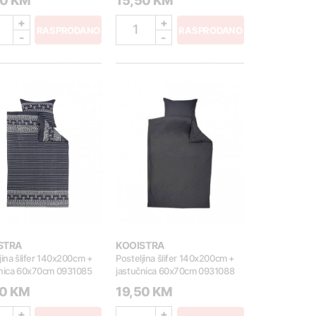
90 KM
15,50 KM
+
+
1
RASPRODANO
RASPRODANO
-
-
STRA
KOOISTRA
jina šlifer 140x200cm +
Posteljina šlifer 140x200cm +
čnica 60x70cm 0931085
jastučnica 60x70cm 0931088
50 KM
19,50 KM
+
+