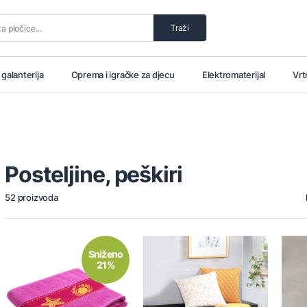
Traži
i galanterija
Oprema i igračke za djecu
Elektromaterijal
Vrt
Posteljine, peškiri
52 proizvoda
Sniženo
21%