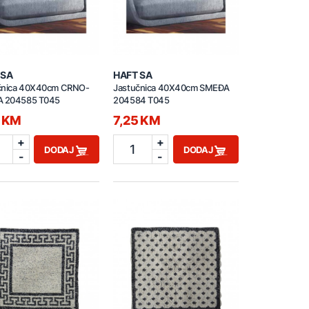
 SA
HAFT SA
čnica 40X40cm CRNO-
Jastučnica 40X40cm SMEĐA
A 204585 T045
204584 T045
5 KM
7,25 KM
+
+
1
DODAJ
DODAJ
-
-