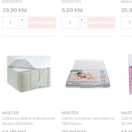
BMGNT013
BMGNT011
Molto
39,90 KM
6,00 KM
25,
+
+
1
1
1
RASPRODANO
RASPRODANO
-
-
MASTER
MASTER
MAS
Zaštita za madrac vodootporna
Zaštita za madrac vodootporna
Zaštit
Molton 90x200cm
160x200cm
90x19