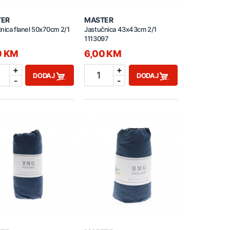
TER
MASTER
nica flanel 50x70cm 2/1
Jastučnica 43x43cm 2/1
1113097
0 KM
6,00 KM
+
+
1
DODAJ
DODAJ
-
-