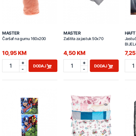
MASTER
MASTER
HAFT
Čaršaf na gumu 160x200
Zaštita za jastuk 50x70
Jastu
BIJEL
10,95 KM
4,50 KM
7,2
+
+
1
1
1
DODAJ
DODAJ
-
-