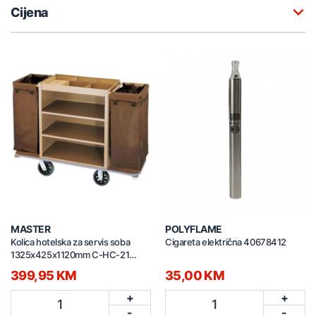
Cijena
MASTER
POLYFLAME
Kolica hotelska za servis soba
Cigareta električna 40678412
1325x425x1120mm C-HC-21
smeđa
399,95 KM
35,00 KM
+
+
1
1
-
-