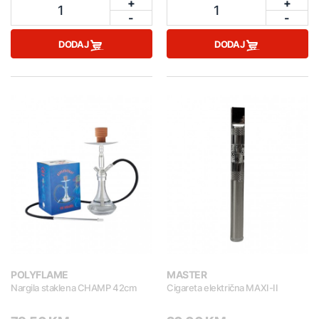
+
+
1
1
-
-
DODAJ
DODAJ
POLYFLAME
MASTER
Nargila staklena CHAMP 42cm
Cigareta električna MAXI-II