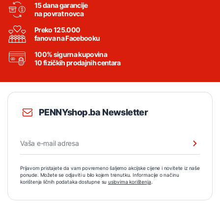
15 dana garancije
na povrat novca
Preko 125.000
fanova na Facebooku
100% sigurna kupovina
10 fizičkih prodajnih centara
PENNYshop.ba Newsletter
Prijavom pristajete da vam povremeno šaljemo akcijske cijene i novitete iz naše
ponude. Možete se odjaviti u bilo kojem trenutku. Informacije o načinu
korištenja ličnih podataka dostupne su
uslovima korištenja
.