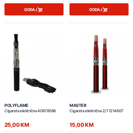
DODAJ
DODAJ
POLYFLAME
MASTER
Cigareta električna 40678586
Cigareta električna 2/1 1214607
25,00 KM
15,00 KM