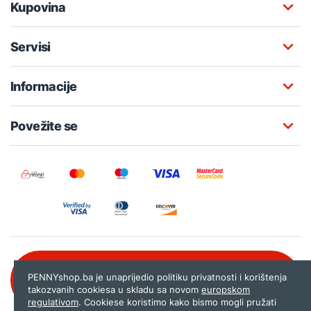
Kupovina
Servisi
Informacije
Povežite se
Besplatna korisnička podrška:
PENNYshop.ba je unaprijedio politiku privatnosti i korištenja
080 020 261
takozvanih cookiesa u skladu sa novom
europskom
regulativom
. Cookiese koristimo kako bismo mogli pružati