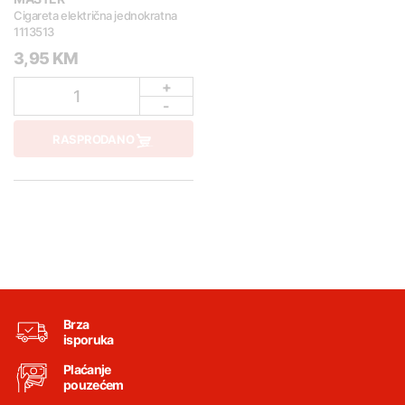
Cigareta električna jednokratna
1113513
3,95 KM
+
1
-
RASPRODANO
Brza
isporuka
Plaćanje
pouzećem