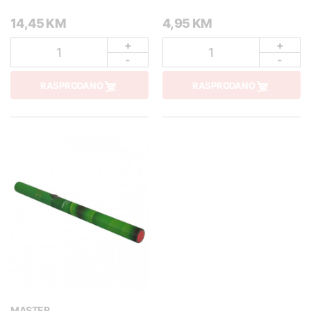
14,45 KM
4,95 KM
+
+
1
1
-
-
RASPRODANO
RASPRODANO
MASTER