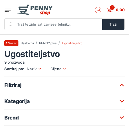
0
0,00
Traži
Naslovna
PENNY plus
Ugostiteljstvo
Nazad
Ugostiteljstvo
9 proizvoda
Sortiraj po:
Naziv
Cijena
Filtriraj
Kategorija
Brend