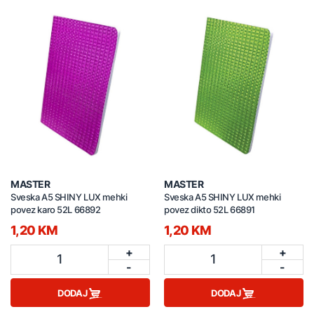
MASTER
MASTER
Sveska A5 SHINY LUX mehki
Sveska A5 SHINY LUX mehki
povez karo 52L 66892
povez dikto 52L 66891
1,20 KM
1,20 KM
+
+
1
1
-
-
DODAJ
DODAJ