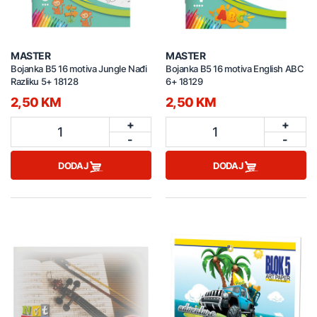
MASTER
MASTER
Bojanka B5 16 motiva Jungle Nađi
Bojanka B5 16 motiva English ABC
Razliku 5+ 18128
6+ 18129
2,50 KM
2,50 KM
+
+
1
1
-
-
DODAJ
DODAJ