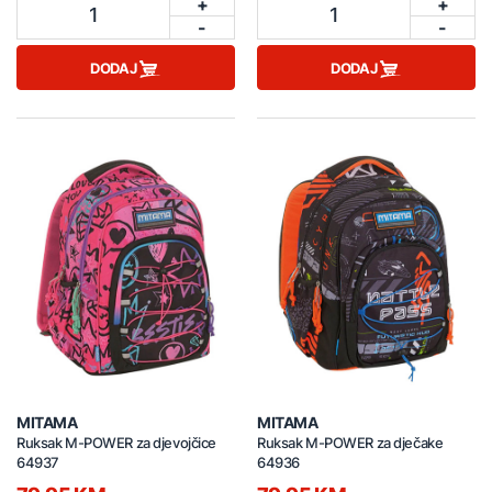
+
+
1
1
-
-
DODAJ
DODAJ
MITAMA
MITAMA
Ruksak M-POWER za djevojčice
Ruksak M-POWER za dječake
64937
64936