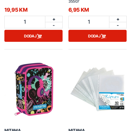
35507
19,95 KM
6,95 KM
+
+
1
1
-
-
DODAJ
DODAJ
MITAMA
MITAMA