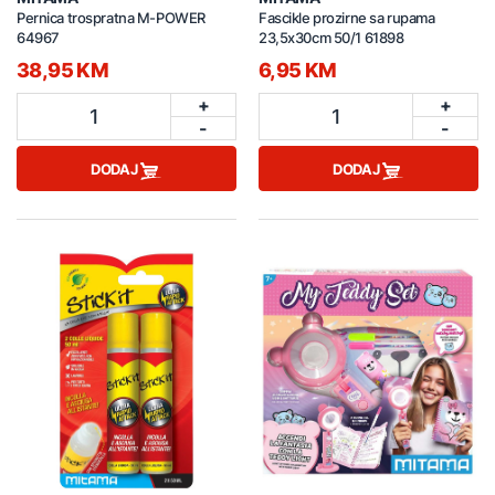
Pernica trospratna M-POWER
Fascikle prozirne sa rupama
64967
23,5x30cm 50/1 61898
38,95 KM
6,95 KM
+
+
1
1
-
-
DODAJ
DODAJ