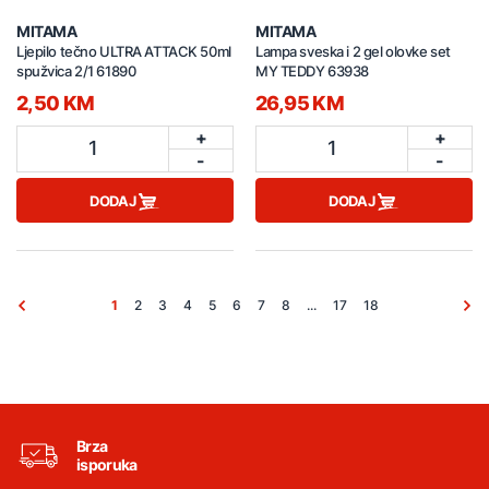
MITAMA
MITAMA
Ljepilo tečno ULTRA ATTACK 50ml
Lampa sveska i 2 gel olovke set
spužvica 2/1 61890
MY TEDDY 63938
2,50 KM
26,95 KM
+
+
1
1
-
-
DODAJ
DODAJ
1
2
3
4
5
6
7
8
...
17
18
Brza
isporuka