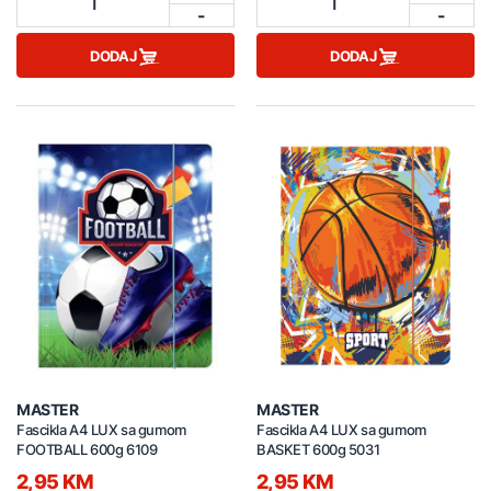
1
1
-
-
DODAJ
DODAJ
MASTER
MASTER
Fascikla A4 LUX sa gumom
Fascikla A4 LUX sa gumom
FOOTBALL 600g 6109
BASKET 600g 5031
2,95 KM
2,95 KM