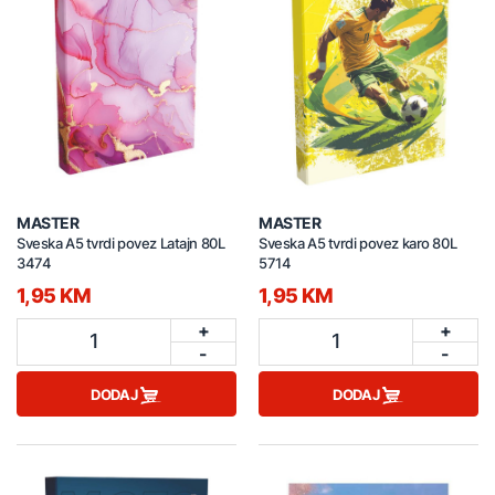
MASTER
MASTER
Sveska A5 tvrdi povez Latajn 80L
Sveska A5 tvrdi povez karo 80L
3474
5714
1,95 KM
1,95 KM
+
+
1
1
-
-
DODAJ
DODAJ