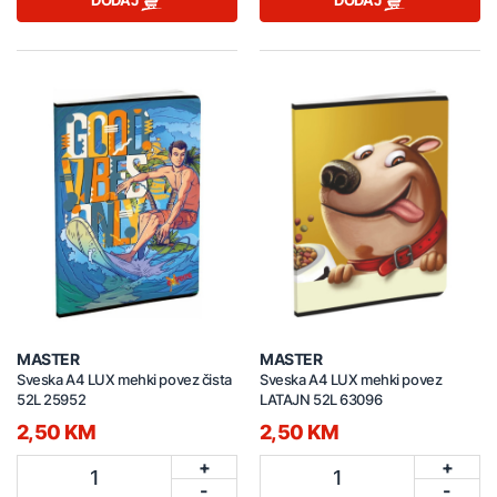
DODAJ
DODAJ
MASTER
MASTER
Sveska A4 LUX mehki povez čista
Sveska A4 LUX mehki povez
52L 25952
LATAJN 52L 63096
2,50 KM
2,50 KM
+
+
1
1
-
-