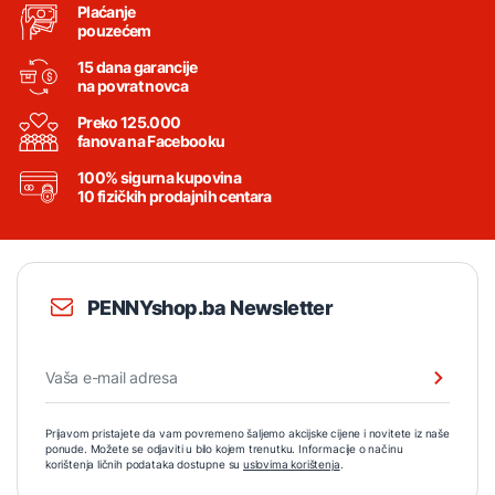
Plaćanje
pouzećem
15 dana garancije
na povrat novca
Preko 125.000
fanova na Facebooku
100% sigurna kupovina
10 fizičkih prodajnih centara
PENNYshop.ba Newsletter
Prijavom pristajete da vam povremeno šaljemo akcijske cijene i novitete iz naše
ponude. Možete se odjaviti u bilo kojem trenutku. Informacije o načinu
korištenja ličnih podataka dostupne su
uslovima korištenja
.