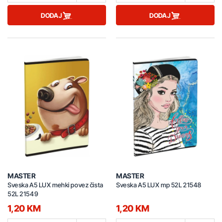
DODAJ
DODAJ
MASTER
MASTER
Sveska A5 LUX mehki povez čista
Sveska A5 LUX mp 52L 21548
52L 21549
1,20 KM
1,20 KM