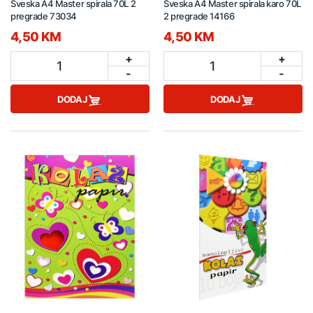
Sveska A4 Master spirala 70L 2
Sveska A4 Master spirala karo 70L
pregrade 73034
2 pregrade 14166
4,50 KM
4,50 KM
+
+
1
1
-
-
DODAJ
DODAJ