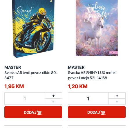
MASTER
MASTER
Sveska A5 tvrdi povez dikto 80L
Sveska A5 SHINY LUX mehki
8477
povez Latajn 52L 14168
1,95 KM
1,20 KM
+
+
1
1
-
-
DODAJ
DODAJ