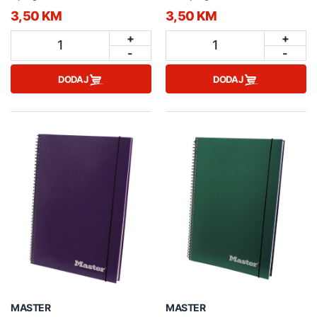
3,50 KM
3,50 KM
+
+
1
1
-
-
DODAJ
DODAJ
MASTER
MASTER