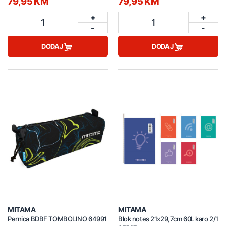
79,95 KM
79,95 KM
+
+
1
1
-
-
DODAJ
DODAJ
MITAMA
MITAMA
Pernica BDBF TOMBOLINO 64991
Blok notes 21x29,7cm 60L karo 2/1