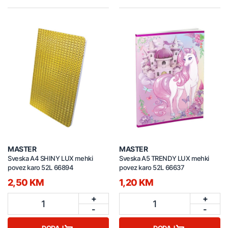
MASTER
MASTER
Sveska A4 SHINY LUX mehki
Sveska A5 TRENDY LUX mehki
povez karo 52L 66894
povez karo 52L 66637
2,50 KM
1,20 KM
+
+
1
1
-
-