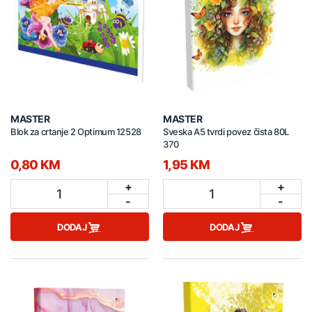
MASTER
MASTER
Blok za crtanje 2 Optimum 12528
Sveska A5 tvrdi povez čista 80L
370
0,80 KM
1,95 KM
+
+
1
1
-
-
DODAJ
DODAJ