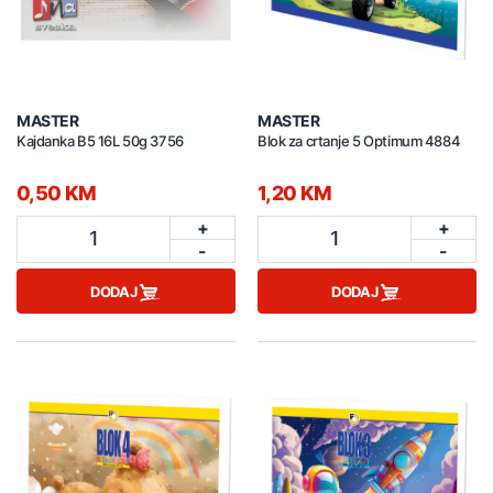
MASTER
MASTER
Kajdanka B5 16L 50g 3756
Blok za crtanje 5 Optimum 4884
0,50 KM
1,20 KM
+
+
1
1
-
-
DODAJ
DODAJ