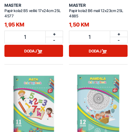
MASTER
MASTER
Papir kolaž B5 veliki 17x24cm 25L
Papir kolaž B6 mali 12x23cm 25L
4577
4885
1,95 KM
1,50 KM
+
+
1
1
-
-
DODAJ
DODAJ