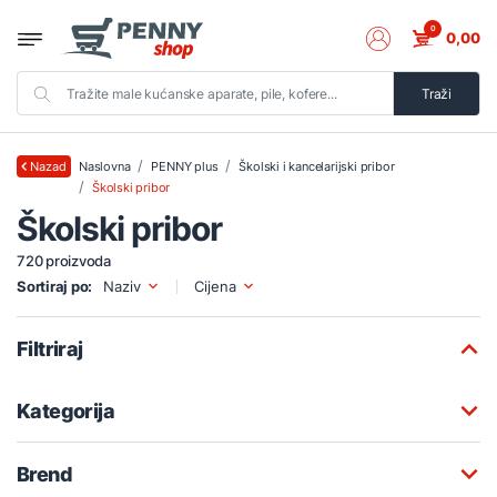
0
0,00
Traži
Naslovna
PENNY plus
Školski i kancelarijski pribor
Nazad
Školski pribor
Školski pribor
720 proizvoda
Sortiraj po:
Naziv
Cijena
Filtriraj
Kategorija
Brend