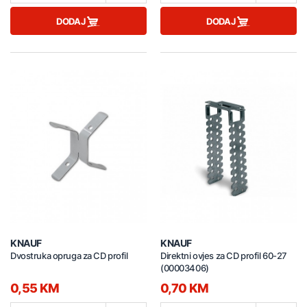
DODAJ
DODAJ
KNAUF
KNAUF
Dvostruka opruga za CD profil
Direktni ovjes za CD profil 60-27
(00003406)
0,55 KM
0,70 KM