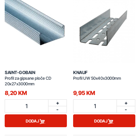
SAINT-GOBAIN
KNAUF
Profil za gipsane ploče CD
Profil UW 50x40x3000mm
20x27x3000mm
8,20 KM
9,95 KM
+
+
1
1
-
-
DODAJ
DODAJ