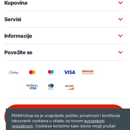
Kupovina
Servisi
Informacije
Povežite se
Besplatna korisnička podrška:
PENNYshop.ba je unaprijedio politiku privatnosti i korištenja
080 020 261
takozvanih cookiesa u skladu sa novom
europskom
regulativom
. Cookiese koristimo kako bismo mogli pružati