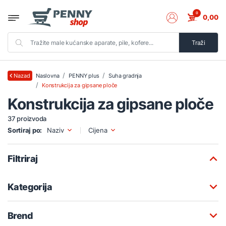
0
0,00
Traži
Naslovna
PENNY plus
Suha gradnja
Nazad
Konstrukcija za gipsane ploče
Konstrukcija za gipsane ploče
37 proizvoda
Sortiraj po:
Naziv
Cijena
Filtriraj
Kategorija
Brend