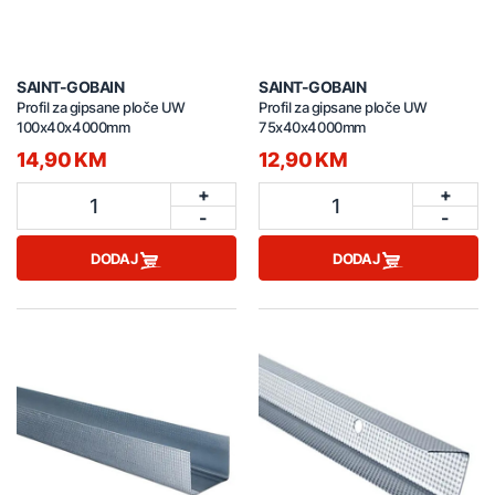
SAINT-GOBAIN
SAINT-GOBAIN
Profil za gipsane ploče UW
Profil za gipsane ploče UW
100x40x4000mm
75x40x4000mm
14,90 KM
12,90 KM
+
+
1
1
-
-
DODAJ
DODAJ