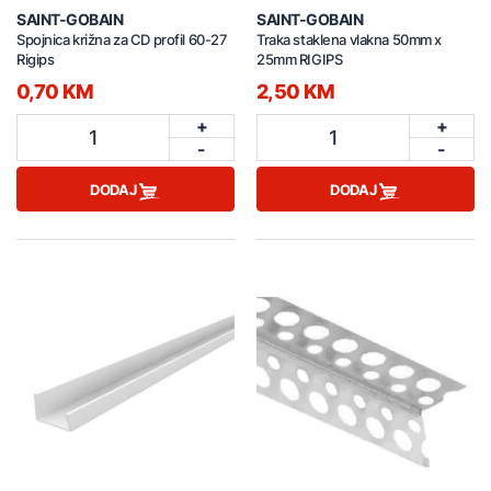
SAINT-GOBAIN
SAINT-GOBAIN
Spojnica križna za CD profil 60-27
Traka staklena vlakna 50mm x
Rigips
25mm RIGIPS
0,70 KM
2,50 KM
+
+
1
1
-
-
DODAJ
DODAJ