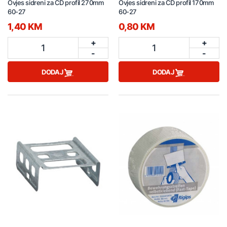
Ovjes sidreni za CD profil 270mm
Ovjes sidreni za CD profil 170mm
60-27
60-27
1,40 KM
0,80 KM
+
+
1
1
-
-
DODAJ
DODAJ