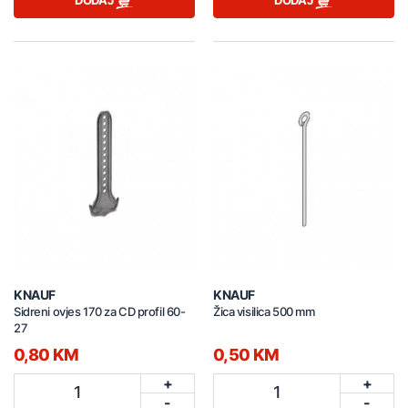
DODAJ
DODAJ
KNAUF
KNAUF
Sidreni ovjes 170 za CD profil 60-
Žica visilica 500 mm
27
0,80 KM
0,50 KM
+
+
1
1
-
-