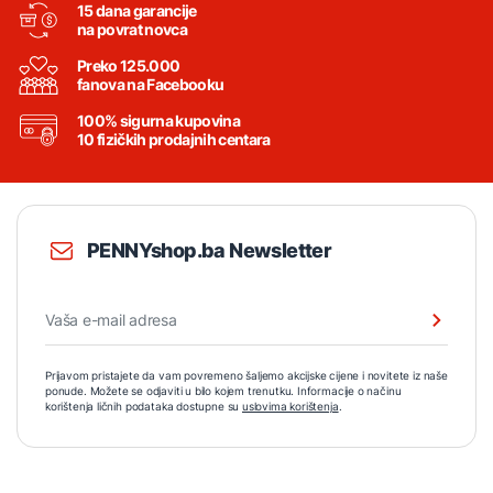
15 dana garancije
na povrat novca
Preko 125.000
fanova na Facebooku
100% sigurna kupovina
10 fizičkih prodajnih centara
PENNYshop.ba Newsletter
Prijavom pristajete da vam povremeno šaljemo akcijske cijene i novitete iz naše
ponude. Možete se odjaviti u bilo kojem trenutku. Informacije o načinu
korištenja ličnih podataka dostupne su
uslovima korištenja
.