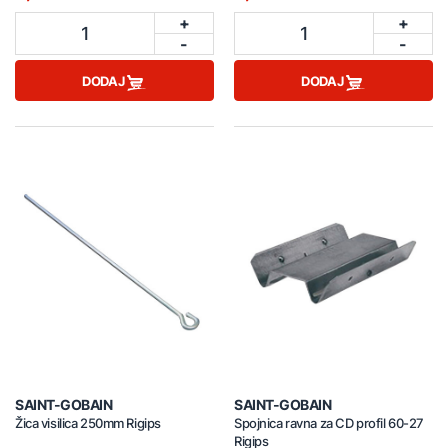
+
+
1
1
-
-
DODAJ
DODAJ
SAINT-GOBAIN
SAINT-GOBAIN
Žica visilica 250mm Rigips
Spojnica ravna za CD profil 60-27
Rigips