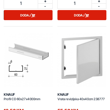
+
+
1
1
-
-
DODAJ
DODAJ
KNAUF
KNAUF
Profil CD 60x27x4000mm
Vrata revizijska 40x40cm 238777