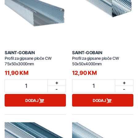
SAINT-GOBAIN
SAINT-GOBAIN
Profil za gipsane ploče CW
Profil za gipsane ploče CW
75x50x3000mm
50x50x4000mm
11,90 KM
12,90 KM
+
+
1
1
-
-
DODAJ
DODAJ