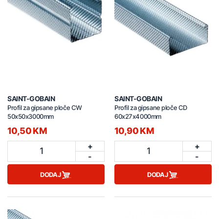
SAINT-GOBAIN
SAINT-GOBAIN
Profil za gipsane ploče CW
Profil za gipsane ploče CD
50x50x3000mm
60x27x4000mm
10,50 KM
10,90 KM
+
+
1
1
-
-
DODAJ
DODAJ