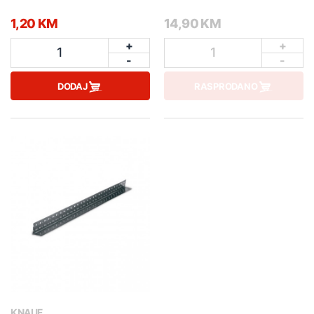
1,20 KM
14,90 KM
+
+
1
1
-
-
DODAJ
RASPRODANO
KNAUF