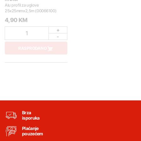
Alu profil za uglove
25x25mmx2,5m (00066100)
4,90 KM
+
1
-
RASPRODANO
Brza
isporuka
Plaćanje
pouzećem