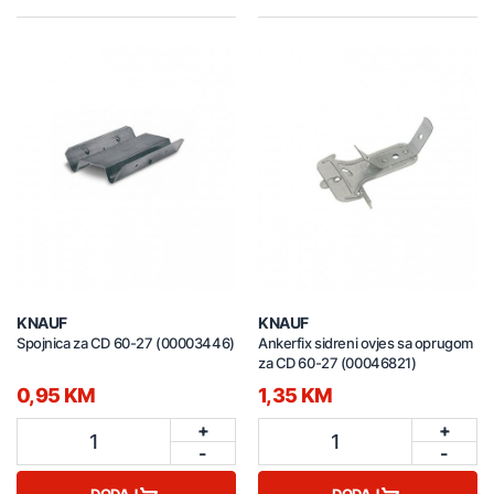
KNAUF
KNAUF
Spojnica za CD 60-27 (00003446)
Ankerfix sidreni ovjes sa oprugom
za CD 60-27 (00046821)
0,95 KM
1,35 KM
+
+
1
1
-
-