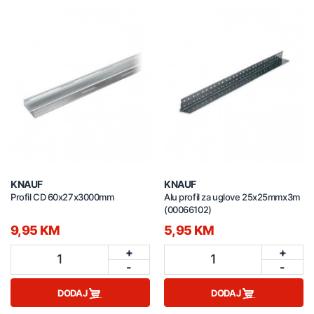
KNAUF
KNAUF
Profil CD 60x27x3000mm
Alu profil za uglove 25x25mmx3m
(00066102)
9,95 KM
5,95 KM
+
+
1
1
-
-
DODAJ
DODAJ