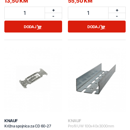
13,50 KM
55,50 KM
+
+
1
1
-
-
DODAJ
DODAJ
KNAUF
KNAUF
Križna spojnica za CD 60-27
Profil UW 100x40x3000mm