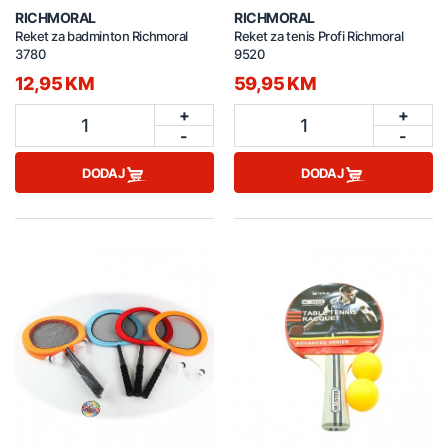
RICHMORAL
RICHMORAL
Reket za badminton Richmoral
Reket za tenis Profi Richmoral
3780
9520
12,95 KM
59,95 KM
+
+
1
1
-
-
DODAJ
DODAJ