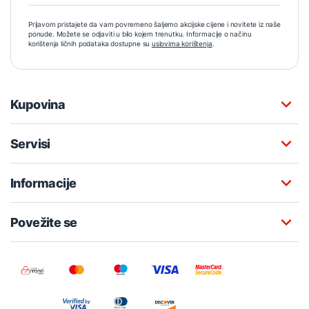
Prijavom pristajete da vam povremeno šaljemo akcijske cijene i novitete iz naše
ponude. Možete se odjaviti u bilo kojem trenutku. Informacije o načinu
korištenja ličnih podataka dostupne su
uslovima korištenja
.
Kupovina
Servisi
Informacije
Povežite se