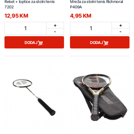
Reket + loptice za stolni tenis
Mreža za stolni tenis Richmoral
7202
P409A
12,95 KM
4,95 KM
+
+
1
1
-
-
DODAJ
DODAJ