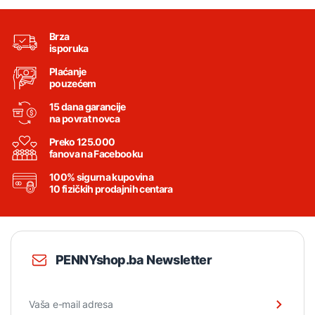
Brza
isporuka
Plaćanje
pouzećem
15 dana garancije
na povrat novca
Preko 125.000
fanova na Facebooku
100% sigurna kupovina
10 fizičkih prodajnih centara
PENNYshop.ba Newsletter