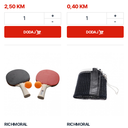
2,50 KM
0,40 KM
+
+
1
1
-
-
DODAJ
DODAJ
RICHMORAL
RICHMORAL