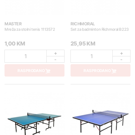
MASTER
RICHMORAL
Mreža za stolni tenis 1113572
Set za badminton Richmoral B223
1,00 KM
25,95 KM
+
+
1
1
-
-
RASPRODANO
RASPRODANO