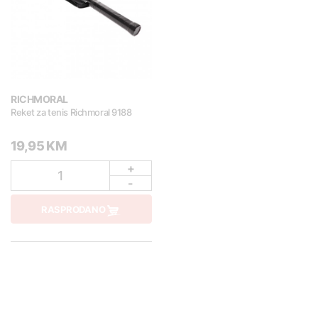
RICHMORAL
Reket za tenis Richmoral 9188
19,95 KM
+
1
-
RASPRODANO