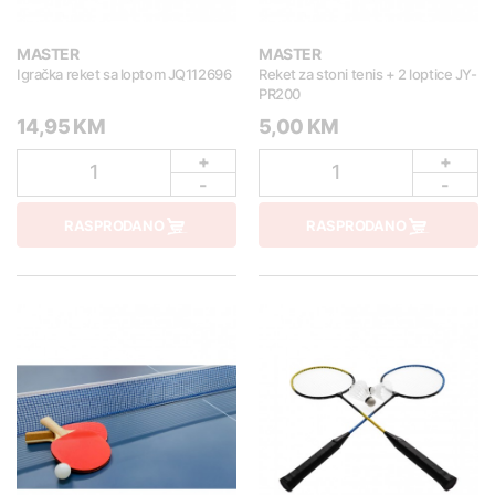
MASTER
MASTER
Igračka reket sa loptom JQ112696
Reket za stoni tenis + 2 loptice JY-
PR200
14,95 KM
5,00 KM
+
+
1
1
-
-
RASPRODANO
RASPRODANO