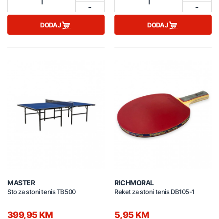
1
1
-
-
DODAJ
DODAJ
MASTER
RICHMORAL
Sto za stoni tenis TB500
Reket za stoni tenis DB105-1
399,95 KM
5,95 KM