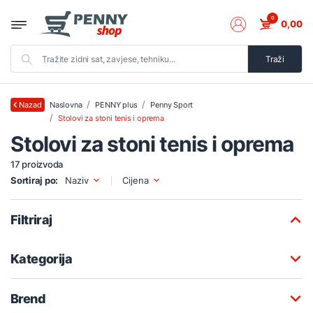
0
0,00
Traži
Naslovna
PENNY plus
Penny Sport
Nazad
Stolovi za stoni tenis i oprema
Stolovi za stoni tenis i oprema
17 proizvoda
Sortiraj po:
Naziv
Cijena
Filtriraj
Kategorija
Brend