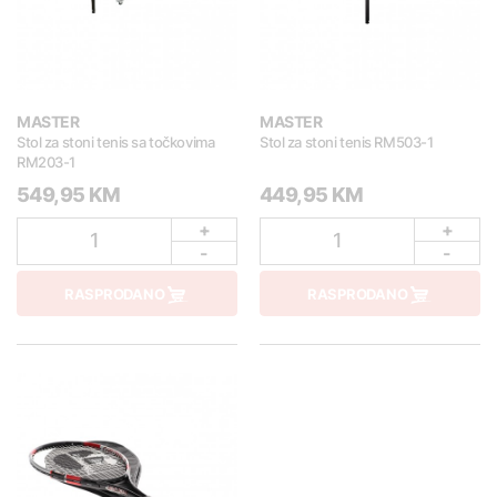
MASTER
MASTER
Stol za stoni tenis sa točkovima
Stol za stoni tenis RM503-1
RM203-1
549,95 KM
449,95 KM
+
+
1
1
-
-
RASPRODANO
RASPRODANO