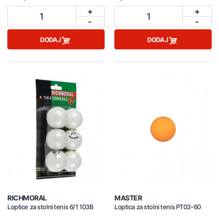
+
+
1
1
-
-
DODAJ
DODAJ
RICHMORAL
MASTER
Loptice za stolni tenis 6/1 103B
Loptica za stolni tenis PT03-60