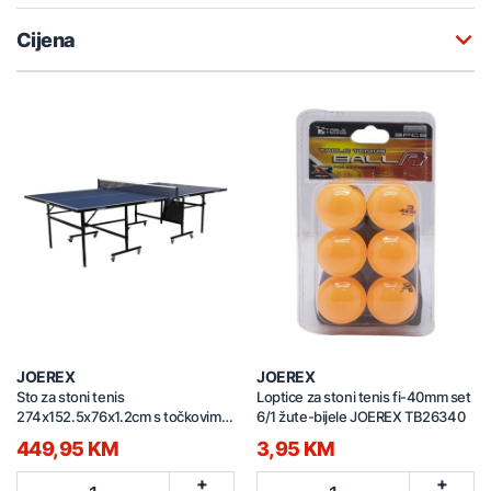
Cijena
JOEREX
JOEREX
Sto za stoni tenis
Loptice za stoni tenis fi-40mm set
274x152.5x76x1.2cm s točkovima
6/1 žute-bijele JOEREX TB26340
TB1200
449,95 KM
3,95 KM
+
+