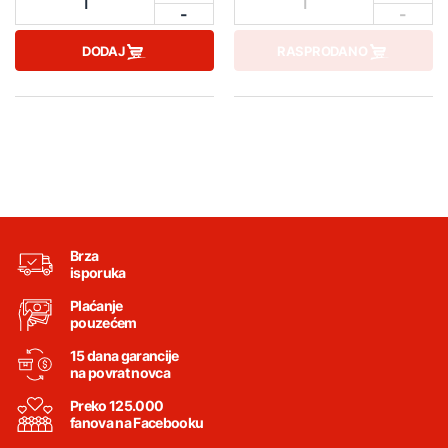
1
1
-
-
DODAJ
RASPRODANO
Brza
isporuka
Plaćanje
pouzećem
15 dana garancije
na povrat novca
Preko 125.000
fanova na Facebooku