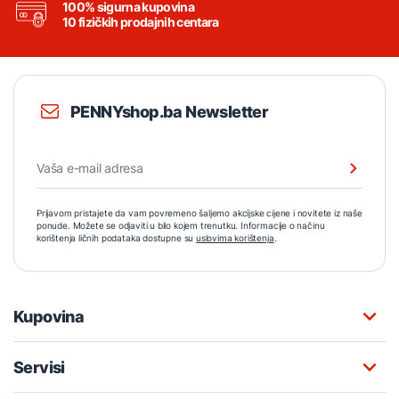
100% sigurna kupovina
10 fizičkih prodajnih centara
PENNYshop.ba Newsletter
Prijavom pristajete da vam povremeno šaljemo akcijske cijene i novitete iz naše
ponude. Možete se odjaviti u bilo kojem trenutku. Informacije o načinu
korištenja ličnih podataka dostupne su
uslovima korištenja
.
Kupovina
Servisi