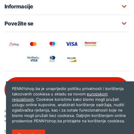
Informacije
Povežite se
Besplatna korisnička podrška:
PENNYshop.ba je unaprijedio politiku privatnosti i korištenja
080 020 261
takozvanih cookiesa u skladu sa novom
europskom
regulativom
. Cookiese koristimo kako bismo mogli pružati
uslugu online kupovine, analizirati korištenje sadržaja, nuditi
oglašivačka rješenja, kao i za ostale funkcionalnosti koje ne
Internet trgovina PENNYshop.ba nastoji objavljivati samo provjerene i pravilne
bismo mogli pružati bez cookiesa. Daljnjim korištenjem online
podatke. Ako na našoj stranici otkrijete neistinite, odnosno neadekvatne informacije,
prodavnice PENNYshop.ba pristajete na korištenje cookiesa.
molimo vas da nam to javite na
shop@pennyplus.com
.
Copyright © 2026.
Penny plus d.o.o. Sarajevo
.