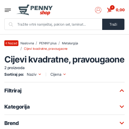
0
0,00
Traži
Naslovna
PENNY plus
Metalurgija
Nazad
Cijevi kvadratne, pravougaone
Cijevi kvadratne, pravougaone
2 proizvoda
Sortiraj po:
Naziv
Cijena
Filtriraj
Kategorija
Brend