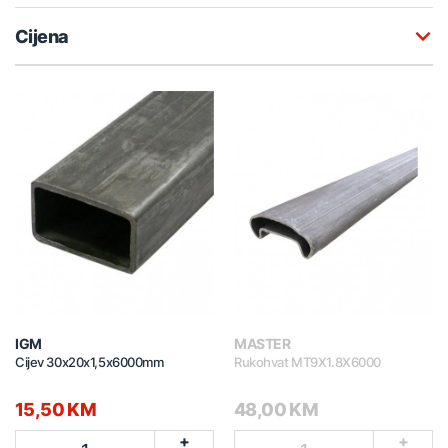
Cijena
IGM
MASTER
Cijev 30x20x1,5x6000mm
Rukohvat MT9X1.8X6000
15,50 KM
48,00 KM
+
+