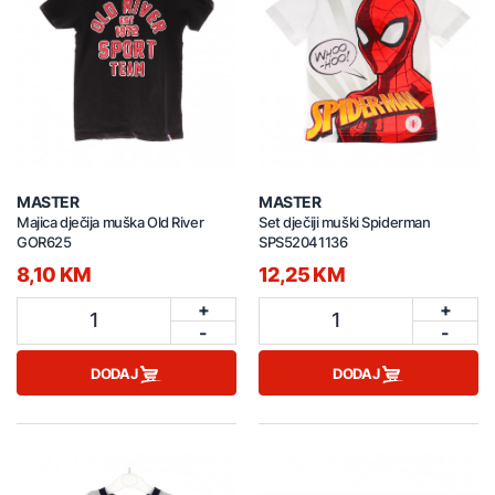
MASTER
MASTER
Majica dječija muška Old River
Set dječiji muški Spiderman
GOR625
SPS52041136
8,10 KM
12,25 KM
+
+
1
1
-
-
DODAJ
DODAJ