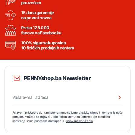
pouzećem
15 dana garancije
na povrat novca
Preko 125.000
fanova na Facebooku
100% sigurna kupovina
10 fizičkih prodajnih centara
PENNYshop.ba Newsletter
Prijavom pristajete da vam povremeno šaljemo akcijske cijene i novitete iz naše
ponude. Možete se odjaviti u bilo kojem trenutku. Informacije o načinu
korištenja ličnih podataka dostupne su
uslovima korištenja
.