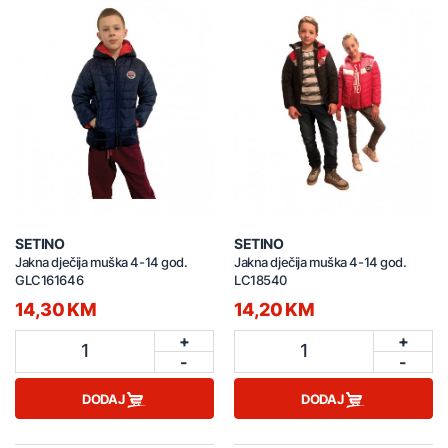
SETINO
SETINO
Jakna dječija muška 4-14 god.
Jakna dječija muška 4-14 god.
GLC161646
LC18540
14,30 KM
14,20 KM
+
+
1
1
-
-
DODAJ
DODAJ