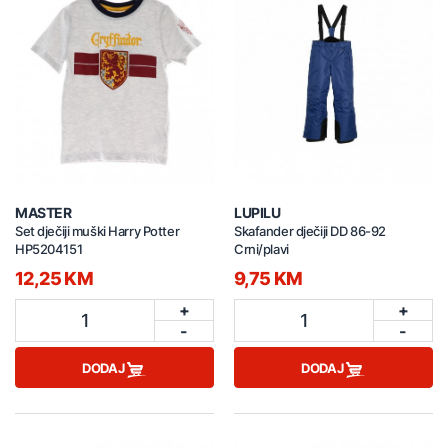
MASTER
LUPILU
Set dječiji muški Harry Potter
Skafander dječiji DD 86-92
HP5204151
Crni/plavi
12,25 KM
9,75 KM
+
+
1
1
-
-
DODAJ
DODAJ