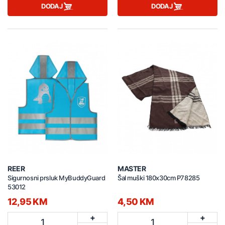
DODAJ
DODAJ
REER
MASTER
Sigurnosni prsluk MyBuddyGuard
Šal muški 180x30cm P78285
53012
12,95 KM
4,50 KM
+
+
1
1