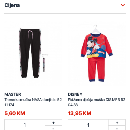
Cijena
MASTER
DISNEY
Trenerka muška NASA donji dio 52
Pidžama dječija muška DIS MFB 52
11 174
04 88
5,60 KM
13,95 KM
+
+
1
1
-
-