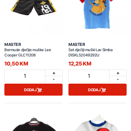
MASTER
MASTER
Bermude dječije muške Lee
Set dječiji muški Lav Simba
Cooper GLC11208
DISKL52049292U
10,50 KM
12,25 KM
+
+
1
1
-
-
DODAJ
DODAJ