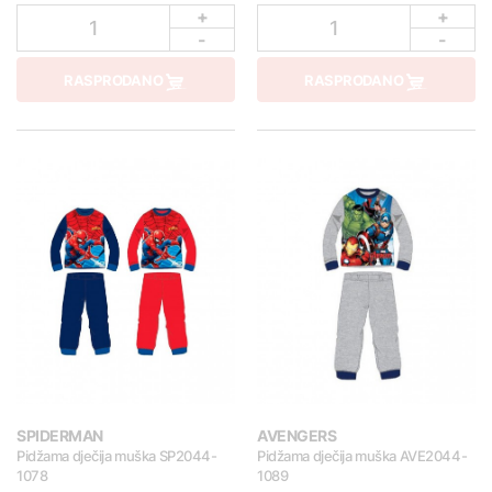
+
+
1
1
-
-
RASPRODANO
RASPRODANO
SPIDERMAN
AVENGERS
Pidžama dječija muška SP2044-
Pidžama dječija muška AVE2044-
1078
1089