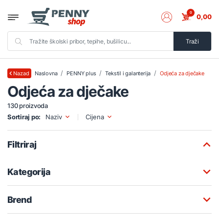
0
0,00
Traži
Naslovna
PENNY plus
Tekstil i galanterija
Odjeća za dječake
Nazad
Odjeća za dječake
130 proizvoda
Sortiraj po:
Naziv
Cijena
Filtriraj
Kategorija
Brend