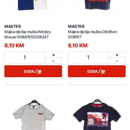
MASTER
MASTER
Majica dječija muška Mickey
Majica dječija muška Old River
Mouse DISMFB52028247
GOR617
8,10 KM
8,10 KM
+
+
1
1
-
-
DODAJ
DODAJ