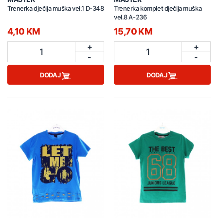
Trenerka dječija muška vel.1 D-348
Trenerka komplet dječija muška
vel.8 A-236
4,10 KM
15,70 KM
+
+
1
1
-
-
DODAJ
DODAJ