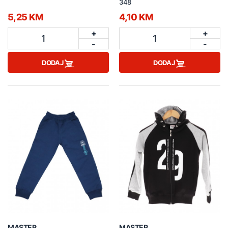
348
5,25 KM
4,10 KM
+
+
1
1
-
-
DODAJ
DODAJ
MASTER
MASTER