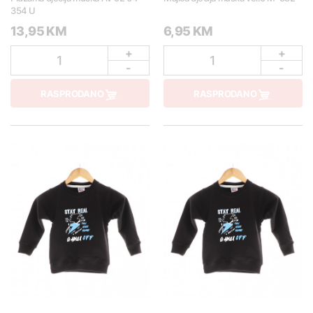
354 U
13,95 KM
6,95 KM
+
+
1
1
-
-
RASPRODANO
RASPRODANO