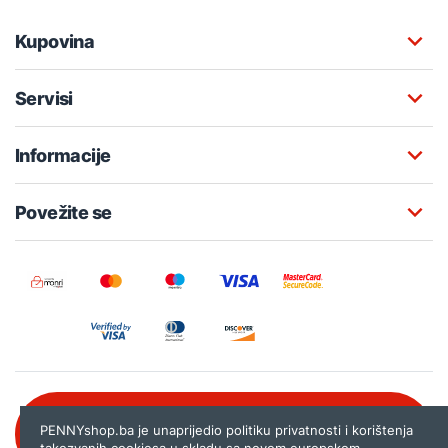
Kupovina
Servisi
Informacije
Povežite se
Besplatna korisnička podrška:
PENNYshop.ba je unaprijedio politiku privatnosti i korištenja
080 020 261