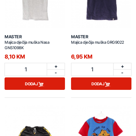
MASTER
MASTER
Majica dječija muška Nasa
Majica dječija muška GRG9022
GNS1098K
8,10 KM
6,95 KM
+
+
1
1
-
-
DODAJ
DODAJ