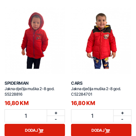
SPIDERMAN
CARS
Jakna dječija muška 2-8 god.
Jakna dječija muška 2-8 god.
S5228816
C52284701
16,80 KM
16,80 KM
+
+
1
1
-
-
DODAJ
DODAJ