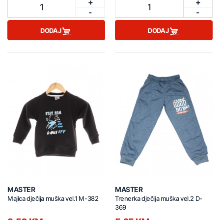
+
+
1
1
-
-
DODAJ
DODAJ
MASTER
MASTER
Majica dječija muška vel.1 M-382
Trenerka dječija muška vel.2 D-
369