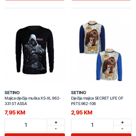
SETINO
SETINO
Majica dječija muška XS-XL 962-
Dječija majica SECRET LIFE OF
331 ST ASSA
PETS 962-106
7,95 KM
2,95 KM
+
+
1
1
-
-