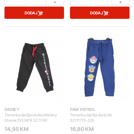
-
-
DODAJ
DODAJ
DISNEY
PAW PATROL
Trenerka dječija muška Mickey
Trenerka dječija donji dio
Mouse DIS MFB 52 11 90
52111715-320
14,95 KM
16,80 KM