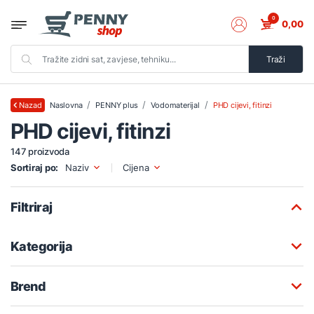
0
0,00
Traži
Naslovna
PENNY plus
Vodomaterijal
PHD cijevi, fitinzi
Nazad
PHD cijevi, fitinzi
147 proizvoda
Sortiraj po:
Naziv
Cijena
Filtriraj
Kategorija
Brend