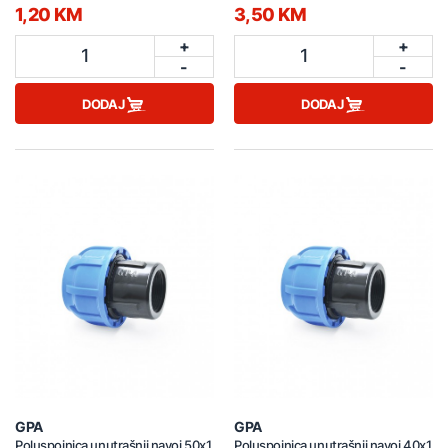
1,20 KM
3,50 KM
+
+
1
1
-
-
DODAJ
DODAJ
GPA
GPA
Poluspojnica unutrašnji navoj 50x1
Poluspojnica unutrašnji navoj 40x1