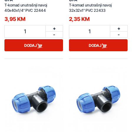
T-komad unutrašnji navoj
T-komad unutrašnji navoj
40x40x1/4" PVC 22444
32x32x1" PVC 22433
3,95 KM
2,35 KM
+
+
1
1
-
-
DODAJ
DODAJ