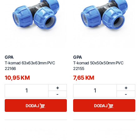
GPA
GPA
T-komad 63x63x63mm PVC
T-komad 50x50x50mm PVC
22166
22155
10,95 KM
7,65 KM
+
+
1
1
-
-
DODAJ
DODAJ