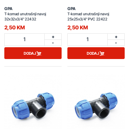
GPA
GPA
T-komad unutrašnji navoj
T-komad unutrašnji navoj
32x32x3/4" 22432
25x25x3/4" PVC 22422
2,50 KM
2,50 KM
+
+
1
1
-
-
DODAJ
DODAJ