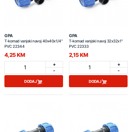
GPA
GPA
T-komad vanjski navoj 40x40x1/4"
T-komad vanjski navoj 32x32x1"
PVC 22344
PVC 22333
4,25 KM
2,15 KM
+
+
1
1
-
-
DODAJ
DODAJ