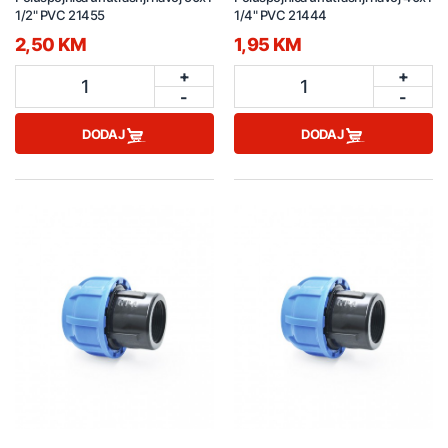
1/2" PVC 21455
1/4" PVC 21444
2,50 KM
1,95 KM
+
+
1
1
-
-
DODAJ
DODAJ