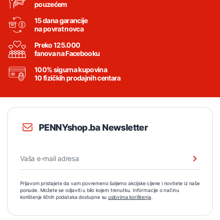
pouzećem
15 dana garancije
na povrat novca
Preko 125.000
fanova na Facebooku
100% sigurna kupovina
10 fizičkih prodajnih centara
PENNYshop.ba Newsletter
Prijavom pristajete da vam povremeno šaljemo akcijske cijene i novitete iz naše
ponude. Možete se odjaviti u bilo kojem trenutku. Informacije o načinu
korištenja ličnih podataka dostupne su
uslovima korištenja
.