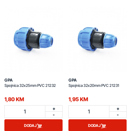
GPA
GPA
Spojnica 32x25mm PVC 21232
Spojnica 32x20mm PVC 21231
1,80 KM
1,95 KM
+
+
1
1
-
-
DODAJ
DODAJ