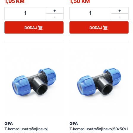
1,95 KM
1,50 KM
+
+
1
1
-
-
DODAJ
DODAJ
GPA
GPA
T-komad unutrašnji navoj
T-komad unutrašnji navoj 50x50x1