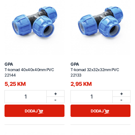
GPA
GPA
T-komad 40x40x40mm PVC
T-komad 32x32x32mm PVC
22144
22133
5,25 KM
2,95 KM
+
+
1
1
-
-
DODAJ
DODAJ