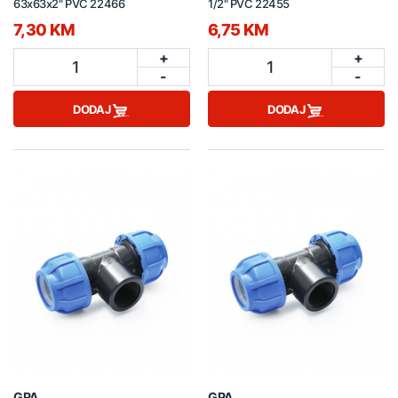
63x63x2" PVC 22466
1/2" PVC 22455
7,30 KM
6,75 KM
+
+
1
1
-
-
DODAJ
DODAJ
GPA
GPA