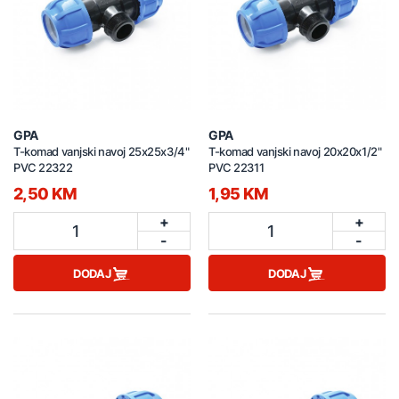
GPA
GPA
T-komad vanjski navoj 25x25x3/4"
T-komad vanjski navoj 20x20x1/2"
PVC 22322
PVC 22311
2,50 KM
1,95 KM
+
+
1
1
-
-
DODAJ
DODAJ