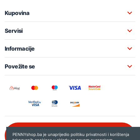
Kupovina
Servisi
Informacije
Povežite se
Besplatna korisnička podrška:
PENNYshop.ba je unaprijedio politiku privatnosti i korištenja
080 020 261