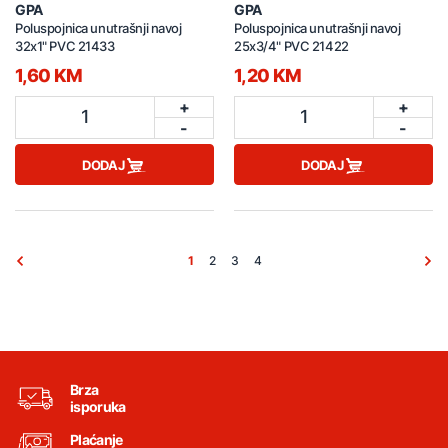
GPA
GPA
Poluspojnica unutrašnji navoj
Poluspojnica unutrašnji navoj
32x1" PVC 21433
25x3/4" PVC 21422
1,60 KM
1,20 KM
+
+
1
1
-
-
DODAJ
DODAJ
1
2
3
4
Brza
isporuka
Plaćanje