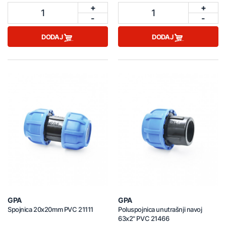
+
+
1
1
-
-
DODAJ
DODAJ
GPA
GPA
Spojnica 20x20mm PVC 21111
Poluspojnica unutrašnji navoj
63x2" PVC 21466