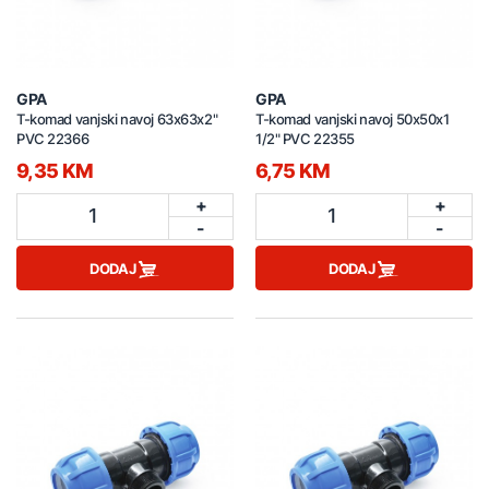
GPA
GPA
T-komad vanjski navoj 63x63x2"
T-komad vanjski navoj 50x50x1
PVC 22366
1/2" PVC 22355
9,35 KM
6,75 KM
+
+
1
1
-
-
DODAJ
DODAJ