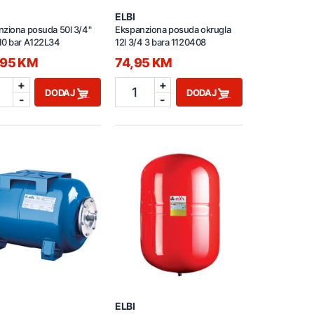
ELBI
ziona posuda 50l 3/4"
Ekspanziona posuda okrugla
10 bar A122L34
12l 3/4 3 bara 1120408
,95 KM
74,95 KM
+
+
1
DODAJ
DODAJ
-
-
ELBI