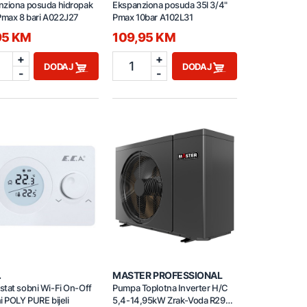
nziona posuda hidropak
Ekspanziona posuda 35l 3/4"
Pmax 8 bari A022J27
Pmax 10bar A102L31
95 KM
109,95 KM
+
+
1
DODAJ
DODAJ
-
-
.
MASTER PROFESSIONAL
tat sobni Wi-Fi On-Off
Pumpa Toplotna Inverter H/C
i POLY PURE bijeli
5,4-14,95kW Zrak-Voda R290-