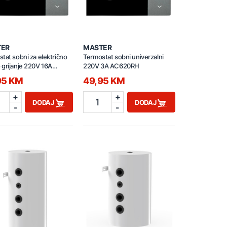
TER
MASTER
tat sobni za električno
Termostat sobni univerzalni
grijanje 220V 16A
220V 3A AC620RH
0H
95 KM
49,95 KM
+
+
1
DODAJ
DODAJ
-
-