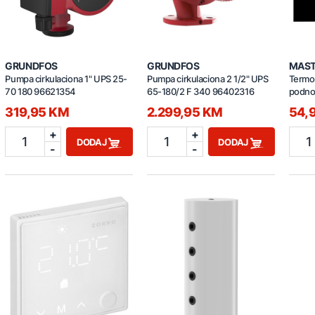
GRUNDFOS
GRUNDFOS
MAS
Pumpa cirkulaciona 1" UPS 25-
Pumpa cirkulaciona 2 1/2" UPS
Termos
70 180 96621354
65-180/2 F 340 96402316
podno 
AC62
319,95 KM
2.299,95 KM
54,
+
+
1
1
1
DODAJ
DODAJ
-
-