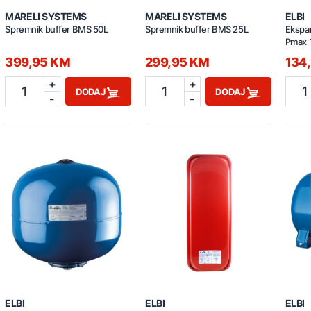
MARELI SYSTEMS
MARELI SYSTEMS
ELBI
Spremnik buffer BMS 50L
Spremnik buffer BMS 25L
Ekspan
Pmax 
399,95 KM
299,95 KM
134
+
+
1
1
1
DODAJ
DODAJ
-
-
ELBI
ELBI
ELBI