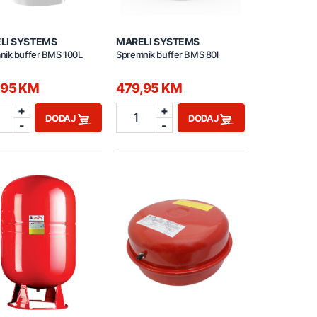
LI SYSTEMS
MARELI SYSTEMS
nik buffer BMS 100L
Spremnik buffer BMS 80l
,95 KM
479,95 KM
+
+
1
DODAJ
DODAJ
-
-