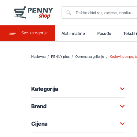
Sve kategorije
aštitu
Ugostiteljstvo
Alati i mašine
Posuđe
Tekstil 
Naslovna
PENNY plus
Oprema za grijanje
Kotlovi, pumpe, t
Kategorija
Brend
Cijena