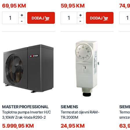
69,95 KM
59,95 KM
74,
+
+
1
1
1
DODAJ
DODAJ
-
-
MASTER PROFESSIONAL
SIEMENS
SIEM
Toplotna pumpa Inverter H/C
Termostat cijevni RAM-
Termos
3,10kW Zrak-Voda R290-2
TR.2000M
smrza
5.999,95 KM
24,95 KM
63,