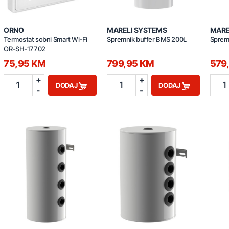
ORNO
MARELI SYSTEMS
MARE
Termostat sobni Smart Wi-Fi
Spremnik buffer BMS 200L
Sprem
OR-SH-17702
75,95 KM
799,95 KM
579
+
+
1
1
1
DODAJ
DODAJ
-
-