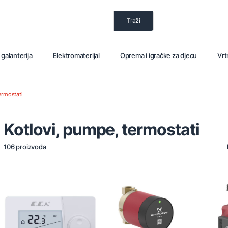
Traži
i galanterija
Elektromaterijal
Oprema i igračke za djecu
Vrt
ermostati
Kotlovi, pumpe, termostati
106 proizvoda