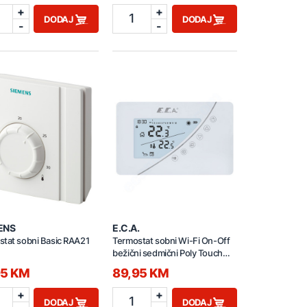
+
+
1
DODAJ
DODAJ
-
-
ENS
E.C.A.
tat sobni Basic RAA21
Termostat sobni Wi-Fi On-Off
bežični sedmični Poly Touch
bijeli 7006903005
95 KM
89,95 KM
+
+
1
DODAJ
DODAJ