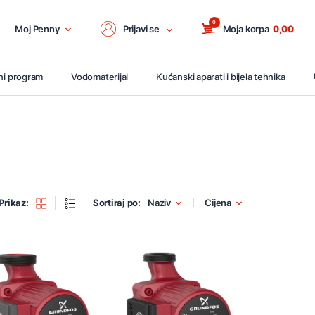
0
Moj Penny
Prijavi se
Moja korpa
0,00
ni program
Vodomaterijal
Kućanski aparati i bijela tehnika
Prikaz:
Sortiraj po:
Naziv
Cijena