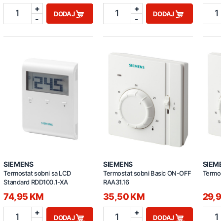
+
+
1
1
1
DODAJ
DODAJ
-
-
SIEMENS
SIEMENS
SIEM
Termostat sobni sa LCD
Termostat sobni Basic ON-OFF
Termos
Standard RDD100.1-XA
RAA31.16
74,95 KM
35,50 KM
29,
+
+
1
1
1
DODAJ
DODAJ