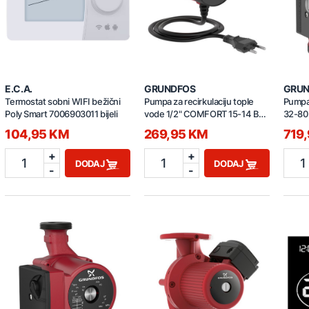
E.C.A.
GRUNDFOS
GRUN
Termostat sobni WIFI bežični
Pumpa za recirkulaciju tople
Pumpa 
Poly Smart 7006903011 bijeli
vode 1/2" COMFORT 15-14 B
32-80
97916771
104,95 KM
269,95 KM
719
+
+
1
1
1
DODAJ
DODAJ
-
-