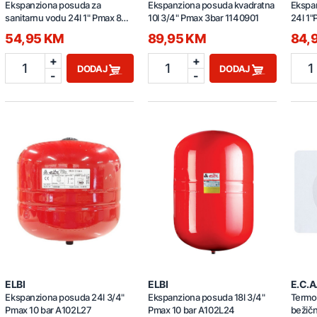
Ekspanziona posuda za
Ekspanziona posuda kvadratna
Ekspa
sanitarnu vodu 24l 1" Pmax 8
10l 3/4" Pmax 3bar 1140901
24l 1"
bar A002J27
54,95 KM
89,95 KM
84,
+
+
1
1
1
DODAJ
DODAJ
-
-
ELBI
ELBI
E.C.A
Ekspanziona posuda 24l 3/4"
Ekspanziona posuda 18l 3/4"
Termos
Pmax 10 bar A102L27
Pmax 10 bar A102L24
bežičn