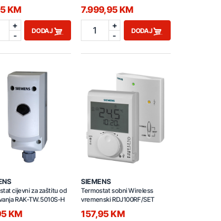
4
95 KM
7.999,95 KM
+
+
1
DODAJ
DODAJ
-
-
ENS
SIEMENS
tat cijevni za zaštitu od
Termostat sobni Wireless
vanja RAK-TW.5010S-H
vremenski RDJ100RF/SET
95 KM
157,95 KM