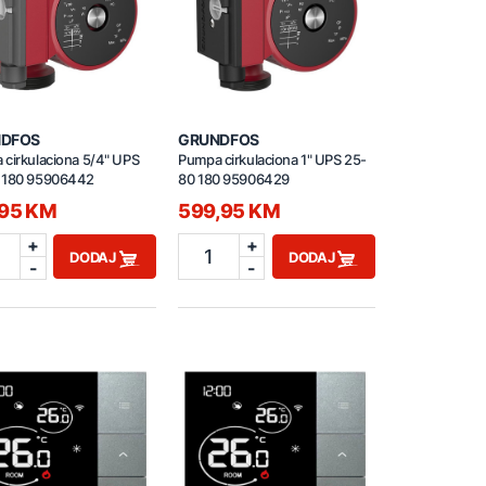
DFOS
GRUNDFOS
cirkulaciona 5/4" UPS
Pumpa cirkulaciona 1" UPS 25-
 180 95906442
80 180 95906429
,95 KM
599,95 KM
+
+
1
DODAJ
DODAJ
-
-